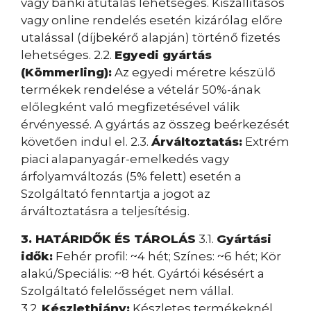
vagy banki átutalás lehetséges. Kiszállításos
vagy online rendelés esetén kizárólag előre
utalással (díjbekérő alapján) történő fizetés
lehetséges. 2.2.
Egyedi gyártás
(Kömmerling):
Az egyedi méretre készülő
termékek rendelése a vételár 50%-ának
előlegként való megfizetésével válik
érvényessé. A gyártás az összeg beérkezését
követően indul el. 2.3.
Árváltoztatás:
Extrém
piaci alapanyagár-emelkedés vagy
árfolyamváltozás (5% felett) esetén a
Szolgáltató fenntartja a jogot az
árváltoztatásra a teljesítésig.
3. HATÁRIDŐK ÉS TÁROLÁS
3.1.
Gyártási
idők:
Fehér profil: ~4 hét; Színes: ~6 hét; Kör
alakú/Speciális: ~8 hét. Gyártói késésért a
Szolgáltató felelősséget nem vállal.
3.2.
Készlethiány:
Készletes termékeknél