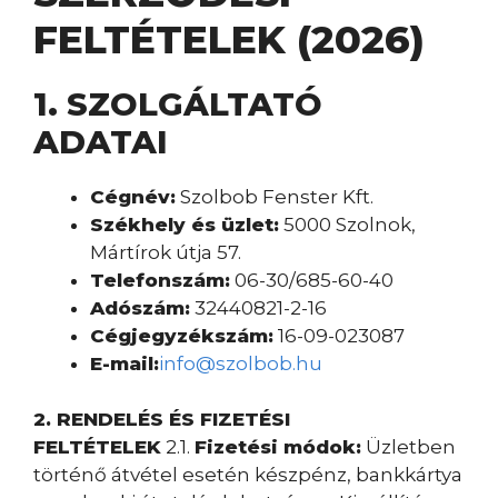
FELTÉTELEK (2026)
1. SZOLGÁLTATÓ
ADATAI
Cégnév:
Szolbob Fenster Kft.
Székhely és üzlet:
5000 Szolnok,
Mártírok útja 57.
Telefonszám:
06-30/685-60-40
Adószám:
32440821-2-16
Cégjegyzékszám:
16-09-023087
E-mail:
info@szolbob.hu
2. RENDELÉS ÉS FIZETÉSI
FELTÉTELEK
2.1.
Fizetési módok:
Üzletben
történő átvétel esetén készpénz, bankkártya