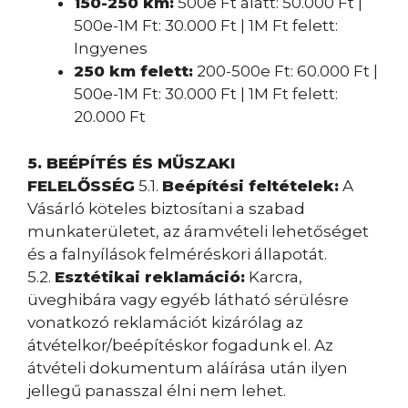
150-250 km:
500e Ft alatt: 50.000 Ft |
500e-1M Ft: 30.000 Ft | 1M Ft felett:
Ingyenes
250 km felett:
200-500e Ft: 60.000 Ft |
500e-1M Ft: 30.000 Ft | 1M Ft felett:
20.000 Ft
5. BEÉPÍTÉS ÉS MŰSZAKI
FELELŐSSÉG
5.1.
Beépítési feltételek:
A
Vásárló köteles biztosítani a szabad
munkaterületet, az áramvételi lehetőséget
és a falnyílások felméréskori állapotát.
5.2.
Esztétikai reklamáció:
Karcra,
üveghibára vagy egyéb látható sérülésre
vonatkozó reklamációt kizárólag az
átvételkor/beépítéskor fogadunk el. Az
átvételi dokumentum aláírása után ilyen
jellegű panasszal élni nem lehet.