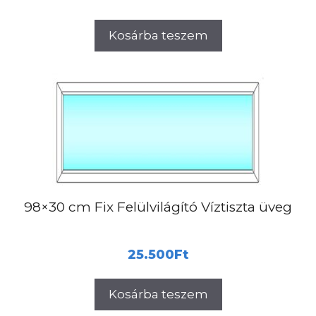
Kosárba teszem
98×30 cm Fix Felülvilágító Víztiszta üveg
25.500
Ft
Kosárba teszem