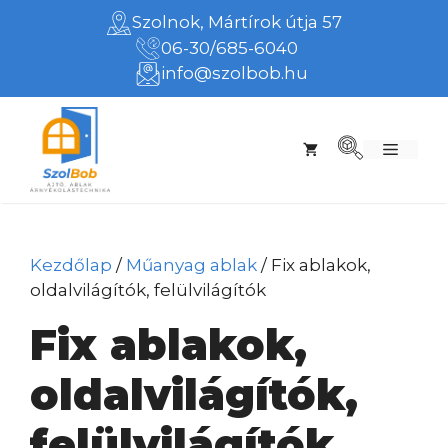
Kilépés
Szolnok, Mártírok útja 57
a
06-30/685-6040
tartalomba
info@szolbob.hu
Menü
Kezdőlap
/
Műanyag ablak
/ Fix ablakok,
oldalvilágítók, felülvilágítók
Fix ablakok,
oldalvilágítók,
felülvilágítók