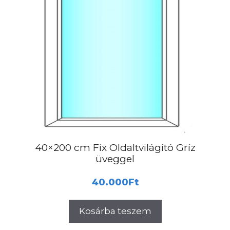
40×200 cm Fix Oldaltvilágító Gríz
üveggel
40.000
Ft
Kosárba teszem