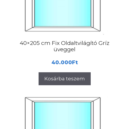
40×205 cm Fix Oldaltvilágító Gríz
üveggel
40.000
Ft
Kosárba teszem