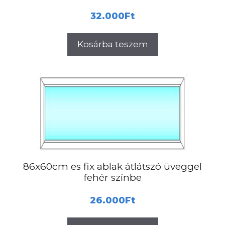
32.000
Ft
Kosárba teszem
86x60cm es fix ablak átlátszó üveggel
fehér színbe
26.000
Ft