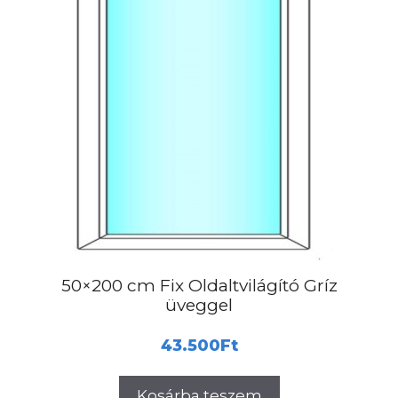
50×200 cm Fix Oldaltvilágító Gríz
üveggel
43.500
Ft
Kosárba teszem