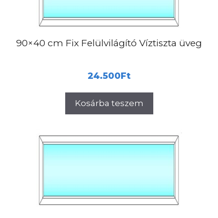
90×40 cm Fix Felülvilágító Víztiszta üveg
24.500
Ft
Kosárba teszem