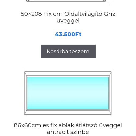
50×208 Fix cm Oldaltvilágító Gríz
üveggel
43.500
Ft
Kosárba teszem
86x60cm es fix ablak átlátszó üveggel
antracit színbe