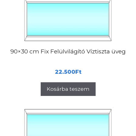
90×30 cm Fix Felülvilágító Víztiszta üveg
22.500
Ft
Kosárba teszem