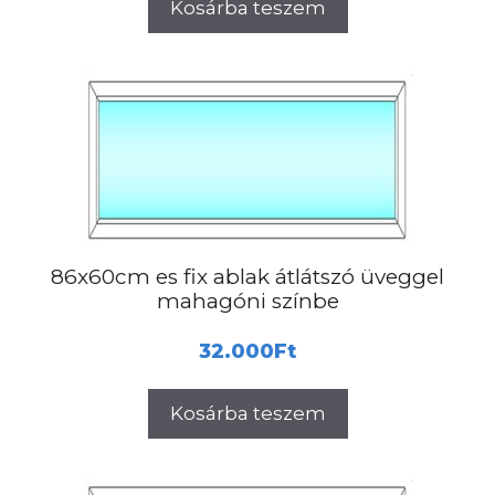
Kosárba teszem
86x60cm es fix ablak átlátszó üveggel
mahagóni színbe
32.000
Ft
Kosárba teszem