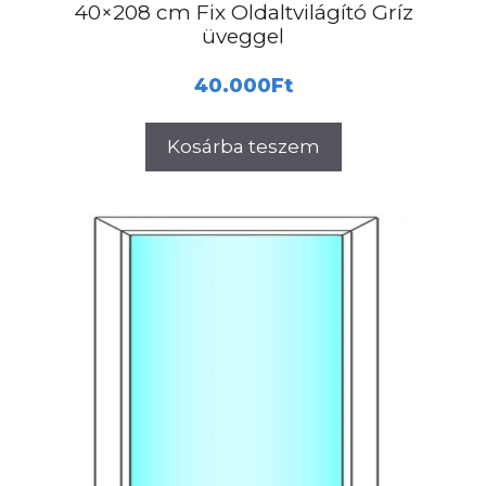
40×208 cm Fix Oldaltvilágító Gríz
üveggel
40.000
Ft
Kosárba teszem