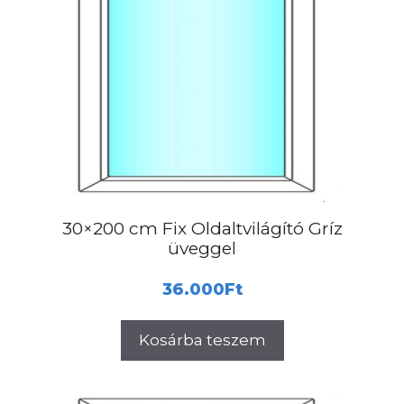
30×200 cm Fix Oldaltvilágító Gríz
üveggel
36.000
Ft
Kosárba teszem