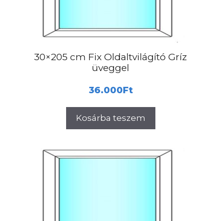
30×205 cm Fix Oldaltvilágító Gríz
üveggel
36.000
Ft
Kosárba teszem