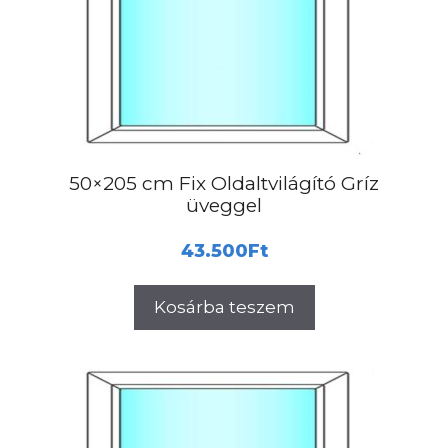
50×205 cm Fix Oldaltvilágító Gríz
üveggel
43.500
Ft
Kosárba teszem