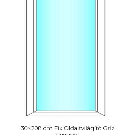
30×208 cm Fix Oldaltvilágító Gríz
üveggel