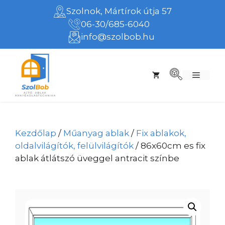
Kilépés
Szolnok, Mártírok útja 57
a
06-30/685-6040
tartalomba
info@szolbob.hu
Menü
Kezdőlap
/
Műanyag ablak
/
Fix ablakok,
oldalvilágítók, felülvilágítók
/ 86x60cm es fix
ablak átlátszó üveggel antracit színbe