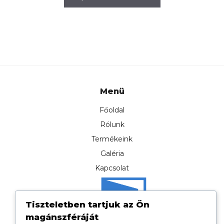
was:
is:
33.000Ft.
32.500Ft
Menü
Főoldal
Rólunk
Termékeink
Galéria
Kapcsolat
Tiszteletben tartjuk az Ön
magánszféráját