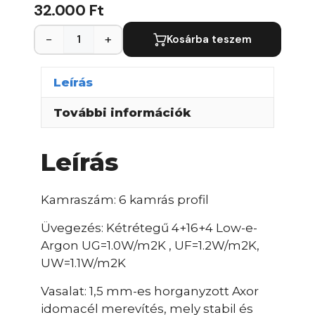
32.000 Ft
−
+
Kosárba teszem
Leírás
További információk
Leírás
Kamraszám: 6 kamrás profil
Üvegezés: Kétrétegű 4+16+4 Low-e-
Argon UG=1.0W/m2K , UF=1.2W/m2K,
UW=1.1W/m2K
Vasalat: 1,5 mm-es horganyzott Axor
idomacél merevítés, mely stabil és