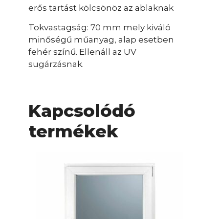
erős tartást kölcsönöz az ablaknak
Tokvastagság: 70 mm mely kiváló
minőségű műanyag, alap esetben
fehér színű. Ellenáll az UV
sugárzásnak.
Kapcsolódó
termékek
Ennek
a
terméknek
több
variációja
van.