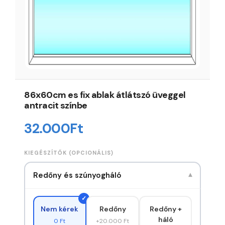
86x60cm es fix ablak átlátszó üveggel
antracit színbe
32.000
Ft
KIEGÉSZÍTŐK (OPCIONÁLIS)
Redőny és szúnyogháló
▾
Redőny
Redőny +
Nem kérek
háló
+20.000 Ft
0 Ft