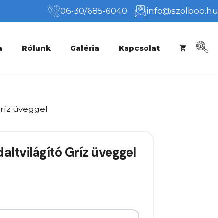
06-30/685-6040
info@szolbob.hu
a
Rólunk
Galéria
Kapcsolat
Gríz üveggel
ltvilágító Gríz üveggel