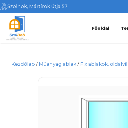
Kilépés
Szolnok, Mártírok útja 57
a
tartalomba
Főoldal
Te
Kezdőlap
/
Műanyag ablak
/
Fix ablakok, oldalvil