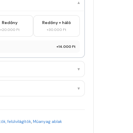
▾
Redőny
Redőny + háló
+20.000 Ft
+30.000 Ft
+14.000 Ft
▾
▾
tók, felülvilágítók
,
Műanyag ablak