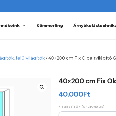
rmékeink
Kömmerling
Árnyékolástechnik
ágítók, felülvilágítók
/ 40×200 cm Fix Oldaltvilágító 
40×200 cm Fix Olda
40.000
Ft
KIEGÉSZÍTŐK (OPCIONÁLIS)