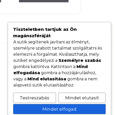
Tiszteletben tartjuk az Ön
magánszféráját
A sütik segítenek javítani az élményt,
személyre szabott tartalmat szolgáltatni és
elemezni a forgalmat. Kiválaszthatja, mely
Hasznos linkek
sütiket engedélyezi a
Személyre szabás
Adatvédelmi tájékoztató
gombra kattintva. Kattintson a
Mind
elfogadása
gombra a hozzájáruláshoz,
ÁSZF
vagy a
Mind elutasítása
gombra a nem
Cookie tájékoztató
alapvető sütik elutasításához.
Kövess minket közösségi oldalainkon
Testreszabás
Mindet elutasít
Mindet elfogad