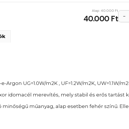
Alap:
40.000
Ft
−
40.000 Ft
ók
w-e-Argon UG=1.0W/m2K , UF=1.2W/m2K, UW=1.1W/m2
xor idomacél merevítés, mely stabil és erős tartást 
 minőségű műanyag, alap esetben fehér színű. Elle