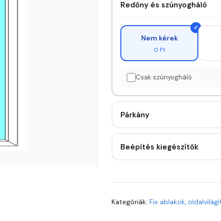
Redőny és szúnyogháló
Nem kérek
0 Ft
Csak szúnyogháló
Párkány
Beépítés kiegészítők
Kategóriák:
Fix ablakok, oldalvilágí