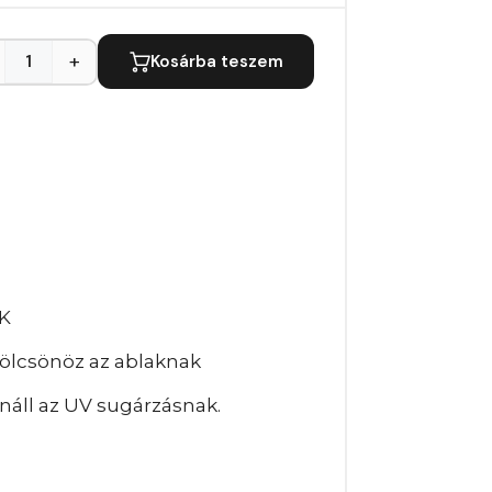
+
Kosárba teszem
K
kölcsönöz az ablaknak
náll az UV sugárzásnak.