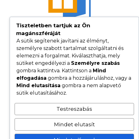
Tiszteletben tartjuk az Ön
magánszféráját
A sütik segítenek javítani az élményt,
Hasznos linkek
személyre szabott tartalmat szolgáltatni és
elemezni a forgalmat. Kiválaszthatja, mely
Adatvédelmi tájékoztató
sütiket engedélyezi a
Személyre szabás
ÁSZF
gombra kattintva. Kattintson a
Mind
Cookie tájékoztató
elfogadása
gombra a hozzájáruláshoz, vagy a
Mind elutasítása
gombra a nem alapvető
Kövess minket közösségi oldalainkon
sütik elutasításához.
Testreszabás
© 2026 - Minden jog fenntartva - Szolbob Fenster Kft.
Készítette:
Satiweb
Mindet elutasít