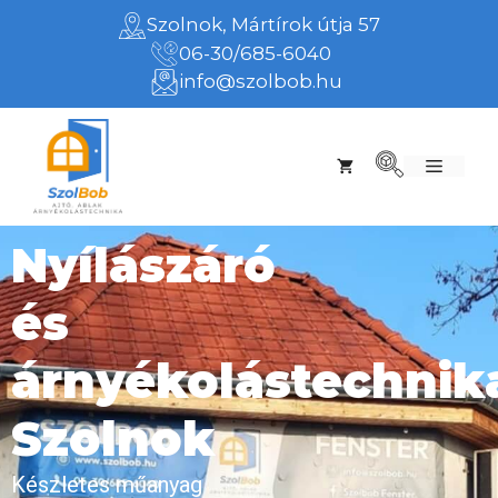
Szolnok, Mártírok útja 57
06-30/685-6040
info@szolbob.hu
Nyílászáró
és
árnyékolástechnik
Szolnok
Készletes műanyag