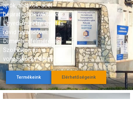
ajtók, ablakok, acél
bejárati ajtók raktárról.
Egyedi méretre gyártás
rövid határidővel.
Díjmentes felméréssel
Szolnokon és
vonzáskörzetében.
Termékeink
Elérhetőségeink