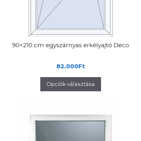
90×210 cm egyszárnyas erkélyajtó Deco
82.000
Ft
Opciók választása
Ennek
a
terméknek
több
variációja