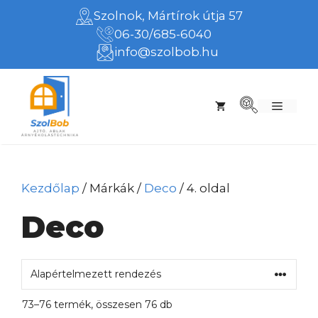
Kilépés
Szolnok, Mártírok útja 57
a
06-30/685-6040
tartalomba
info@szolbob.hu
Menü
Kezdőlap
/ Márkák /
Deco
/ 4. oldal
Deco
73–76 termék, összesen 76 db