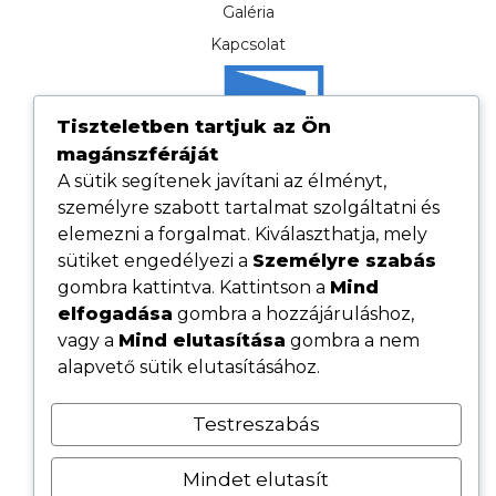
Galéria
Kapcsolat
Tiszteletben tartjuk az Ön
magánszféráját
A sütik segítenek javítani az élményt,
személyre szabott tartalmat szolgáltatni és
elemezni a forgalmat. Kiválaszthatja, mely
sütiket engedélyezi a
Személyre szabás
gombra kattintva. Kattintson a
Mind
elfogadása
gombra a hozzájáruláshoz,
Hasznos linkek
vagy a
Mind elutasítása
gombra a nem
Adatvédelmi tájékoztató
alapvető sütik elutasításához.
ÁSZF
Testreszabás
Cookie tájékoztató
Kövess minket közösségi oldalainkon
Mindet elutasít