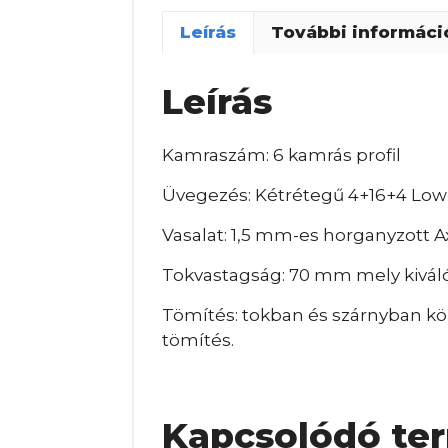
Leírás
További informáci
Leírás
Kamraszám: 6 kamrás profil
Üvegezés: Kétrétegű 4+16+4 Lo
Vasalat: 1,5 mm-es horganyzott A
Tokvastagság: 70 mm mely kiváló
Tömítés: tokban és szárnyban kör
tömítés.
Kapcsolódó te