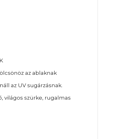
K
kölcsönöz az ablaknak
náll az UV sugárzásnak.
, világos szürke, rugalmas