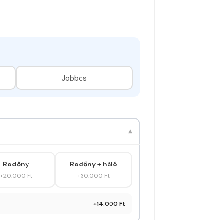
Jobbos
▾
Redőny
Redőny + háló
+20.000 Ft
+30.000 Ft
+14.000 Ft