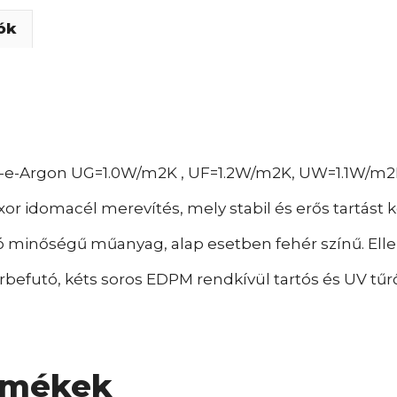
ók
w-e-Argon UG=1.0W/m2K , UF=1.2W/m2K, UW=1.1W/m2
xor idomacél merevítés, mely stabil és erős tartást 
 minőségű műanyag, alap esetben fehér színű. Elle
befutó, kéts soros EDPM rendkívül tartós és UV tűrő
rmékek