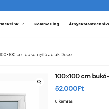
rmékeink
Kömmerling
Árnyékolástechnik
 100×100 cm bukó-nyíló ablak Deco
100×100 cm bukó-
52.000
Ft
6 kamrás