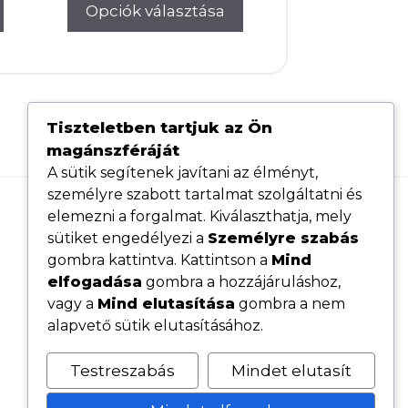
0Ft.
21.000Ft.
Opciók választása
was:
is:
170.000Ft.
167.000Ft.
Tiszteletben tartjuk az Ön
magánszféráját
A sütik segítenek javítani az élményt,
személyre szabott tartalmat szolgáltatni és
elemezni a forgalmat. Kiválaszthatja, mely
Hasznos linkek
sütiket engedélyezi a
Személyre szabás
Adatvédelmi tájékoztató
gombra kattintva. Kattintson a
Mind
elfogadása
gombra a hozzájáruláshoz,
ÁSZF
vagy a
Mind elutasítása
gombra a nem
Cookie tájékoztató
alapvető sütik elutasításához.
Kövess minket közösségi oldalainkon
Testreszabás
Mindet elutasít