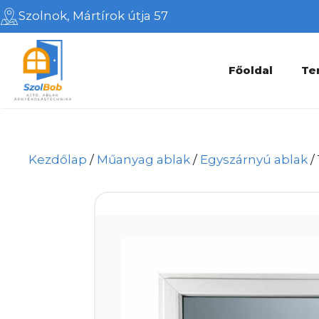
Kilépés
Szolnok, Mártírok útja 57
a
tartalomba
Főoldal
Te
Kezdőlap
/
Műanyag ablak
/
Egyszárnyú ablak
/