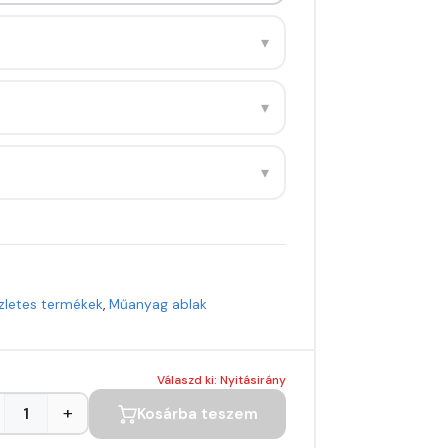
▾
▾
▾
zletes termékek
,
Műanyag ablak
Válaszd ki: Nyitásirány
+
Kosárba teszem