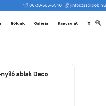
06-30/685-6040
info@szolbob.hu
a
Rólunk
Galéria
Kapcsolat
nyíló ablak Deco