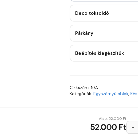
Deco toktoldó
Párkány
Beépítés kiegészítők
Cikkszám:
N/A
Kategóriák:
Egyszárnyú ablak
,
Kés
Alap:
52.000
Ft
52.000 Ft
−