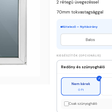
2 rétegű üvegezéssel
70mm tokvastagsággal
Kötelező — Nyitásirány
Balos
KIEGÉSZÍTŐK (OPCIONÁLIS)
Redőny és szúnyogháló
Nem kérek
0 Ft
Csak szúnyogháló