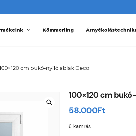
rmékeink
Kömmerling
Árnyékolástechnik
 100×120 cm bukó-nyíló ablak Deco
100×120 cm bukó-
58.000
Ft
6 kamrás