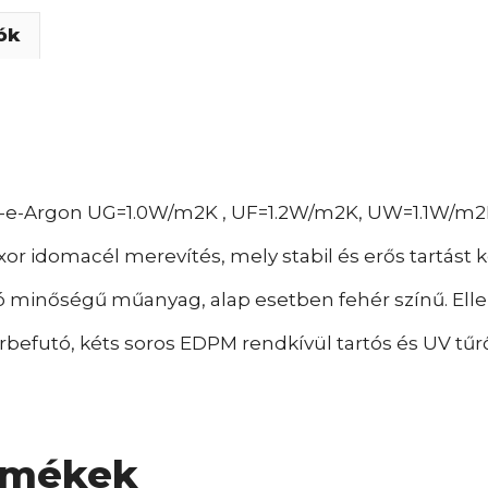
ók
w-e-Argon UG=1.0W/m2K , UF=1.2W/m2K, UW=1.1W/m2
xor idomacél merevítés, mely stabil és erős tartást 
 minőségű műanyag, alap esetben fehér színű. Elle
befutó, kéts soros EDPM rendkívül tartós és UV tűrő
rmékek