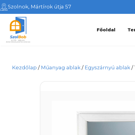
Kilépés
Szolnok, Mártírok útja 57
a
tartalomba
Főoldal
Te
Kezdőlap
/
Műanyag ablak
/
Egyszárnyú ablak
/