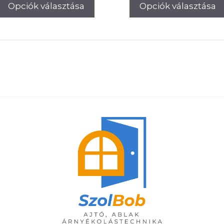
00Ft.
Opciók választása
Opciók választása
170.000Ft.
167.000Ft.
was:
170.0