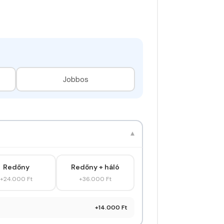
Jobbos
▾
Redőny
Redőny + háló
+24.000 Ft
+36.000 Ft
+14.000 Ft