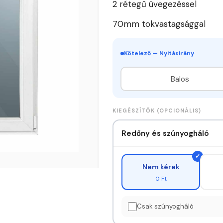
2 rétegű üvegezéssel
70mm tokvastagsággal
Kötelező — Nyitásirány
Balos
KIEGÉSZÍTŐK (OPCIONÁLIS)
Redőny és szúnyogháló
Nem kérek
0 Ft
Csak szúnyogháló