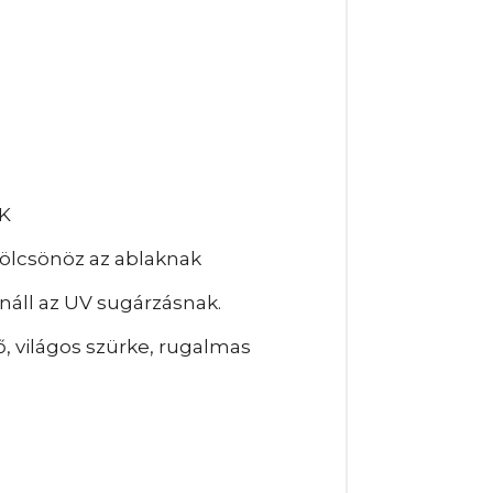
K
kölcsönöz az ablaknak
náll az UV sugárzásnak.
, világos szürke, rugalmas