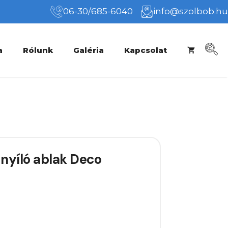
06-30/685-6040
info@szolbob.hu
a
Rólunk
Galéria
Kapcsolat
nyíló ablak Deco