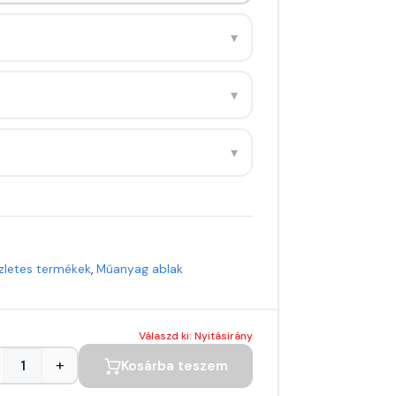
▾
▾
▾
zletes termékek
,
Műanyag ablak
Válaszd ki: Nyitásirány
+
Kosárba teszem