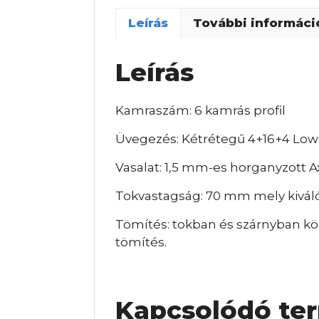
Leírás
További informáci
Leírás
Kamraszám: 6 kamrás profil
Üvegezés: Kétrétegű 4+16+4 Lo
Vasalat: 1,5 mm-es horganyzott A
Tokvastagság: 70 mm mely kiváló
Tömítés: tokban és szárnyban kör
tömítés.
Kapcsolódó te