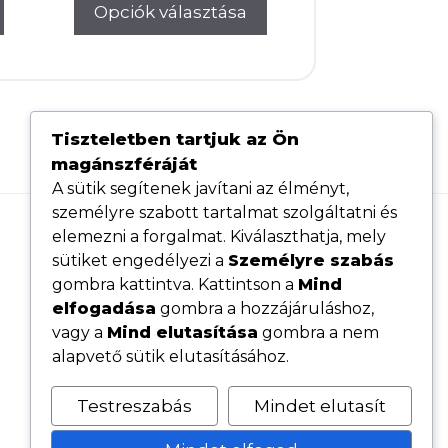
Opciók választása
was:
is:
is:
170.000Ft.
167.000Ft.
00Ft.
167.000Ft.
Tiszteletben tartjuk az Ön
magánszféráját
A sütik segítenek javítani az élményt,
személyre szabott tartalmat szolgáltatni és
elemezni a forgalmat. Kiválaszthatja, mely
Hasznos linkek
sütiket engedélyezi a
Személyre szabás
Adatvédelmi tájékoztató
gombra kattintva. Kattintson a
Mind
elfogadása
gombra a hozzájáruláshoz,
ÁSZF
vagy a
Mind elutasítása
gombra a nem
Cookie tájékoztató
alapvető sütik elutasításához.
Kövess minket közösségi oldalainkon
Testreszabás
Mindet elutasít