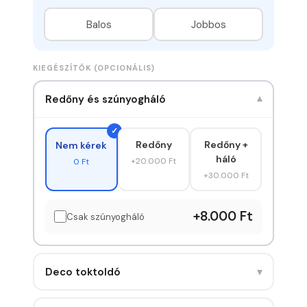
Balos
Jobbos
KIEGÉSZÍTŐK (OPCIONÁLIS)
Redőny és szúnyogháló
▾
Redőny
Redőny +
Nem kérek
háló
+20.000 Ft
0 Ft
+30.000 Ft
+8.000 Ft
Csak szúnyogháló
▾
Deco toktoldó