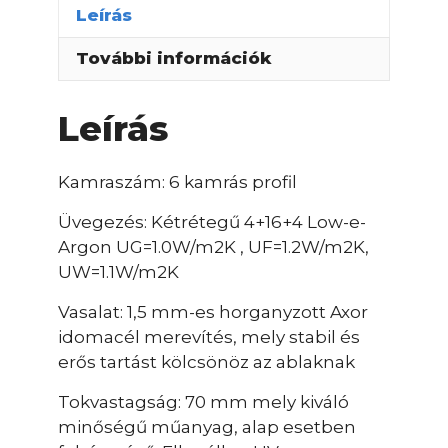
Leírás
További információk
Leírás
Kamraszám: 6 kamrás profil
Üvegezés: Kétrétegű 4+16+4 Low-e-
Argon UG=1.0W/m2K , UF=1.2W/m2K,
UW=1.1W/m2K
Vasalat: 1,5 mm-es horganyzott Axor
idomacél merevítés, mely stabil és
erős tartást kölcsönöz az ablaknak
Tokvastagság: 70 mm mely kiváló
minőségű műanyag, alap esetben