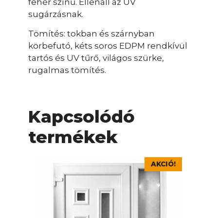
fehér színű. Ellenáll az UV
sugárzásnak.
Tömítés: tokban és szárnyban
körbefutó, kéts soros EDPM rendkívül
tartós és UV tűrő, világos szürke,
rugalmas tömítés.
Kapcsolódó
termékek
Ennek
AKCIÓ!
a
terméknek
több
variációja