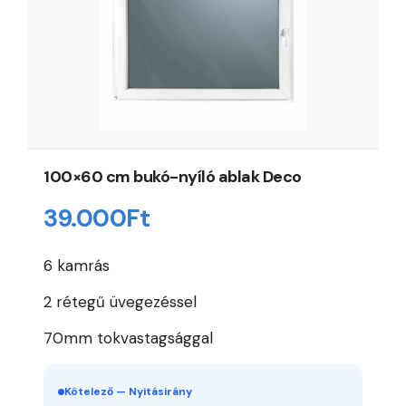
100×60 cm bukó-nyíló ablak Deco
39.000
Ft
6 kamrás
2 rétegű üvegezéssel
70mm tokvastagsággal
Kötelező — Nyitásirány