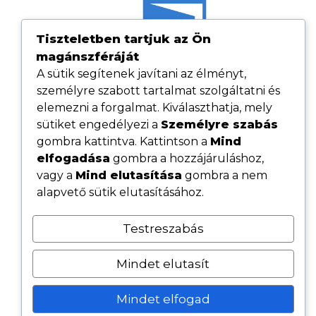
Tiszteletben tartjuk az Ön
magánszféráját
A sütik segítenek javítani az élményt,
személyre szabott tartalmat szolgáltatni és
elemezni a forgalmat. Kiválaszthatja, mely
sütiket engedélyezi a
Személyre szabás
gombra kattintva. Kattintson a
Mind
elfogadása
gombra a hozzájáruláshoz,
Hasznos linkek
vagy a
Mind elutasítása
gombra a nem
Adatvédelmi tájékoztató
alapvető sütik elutasításához.
ÁSZF
Testreszabás
Cookie tájékoztató
Kövess minket közösségi oldalainkon
Mindet elutasít
Mindet elfogad