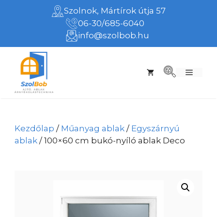
Kilépés
Szolnok, Mártírok útja 57
a
06-30/685-6040
tartalomba
info@szolbob.hu
Menü
Kezdőlap
/
Műanyag ablak
/
Egyszárnyú
ablak
/ 100×60 cm bukó-nyíló ablak Deco