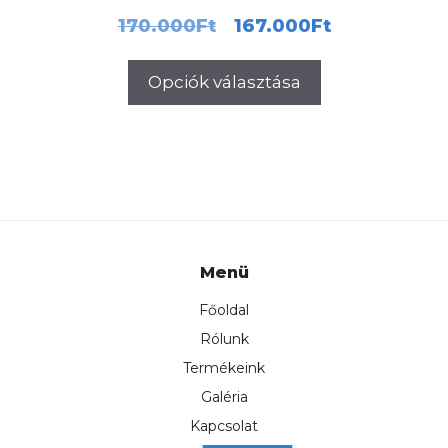
Original
Current
170.000
Ft
167.000
Ft
price
price
Opciók választása
was:
is:
170.000Ft.
167.000F
Menü
Főoldal
Rólunk
Termékeink
Galéria
Kapcsolat