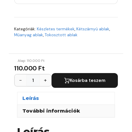
Kategóriák:
Készletes termékek
,
Kétszárnyú ablak
,
Műanyag ablak
,
Tokosztott ablak
Alap:
110.000
Ft
110.000 Ft
−
+
Kosárba teszem
Leírás
További információk
Leírás