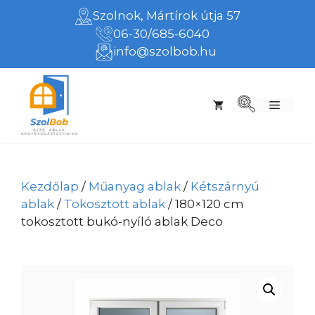
Kilépés
Szolnok, Mártírok útja 57
a
06-30/685-6040
tartalomba
info@szolbob.hu
Menü
Kezdőlap
/
Műanyag ablak
/
Kétszárnyú
ablak
/
Tokosztott ablak
/ 180×120 cm
tokosztott bukó-nyíló ablak Deco