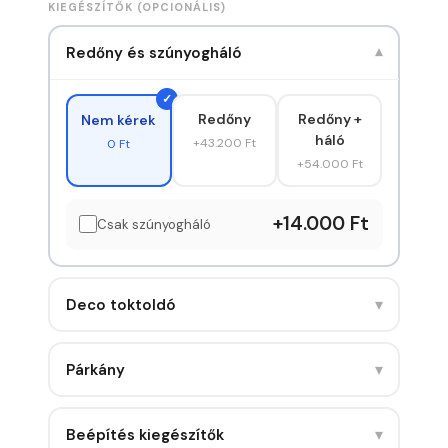
KIEGÉSZÍTŐK (OPCIONÁLIS)
Redőny és szúnyogháló
▾
Redőny
Redőny +
Nem kérek
háló
+43.200 Ft
0 Ft
+54.000 Ft
+14.000 Ft
Csak szúnyogháló
▾
Deco toktoldó
▾
Párkány
▾
Beépítés kiegészítők