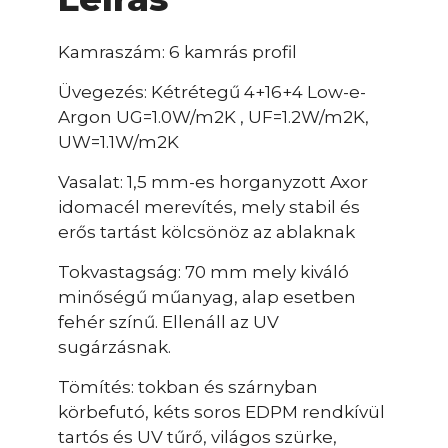
Kamraszám: 6 kamrás profil
Üvegezés: Kétrétegű 4+16+4 Low-e-
Argon UG=1.0W/m2K , UF=1.2W/m2K,
UW=1.1W/m2K
Vasalat: 1,5 mm-es horganyzott Axor
idomacél merevítés, mely stabil és
erős tartást kölcsönöz az ablaknak
Tokvastagság: 70 mm mely kiváló
minőségű műanyag, alap esetben
fehér színű. Ellenáll az UV
sugárzásnak.
Tömítés: tokban és szárnyban
körbefutó, kéts soros EDPM rendkívül
tartós és UV tűrő, világos szürke,