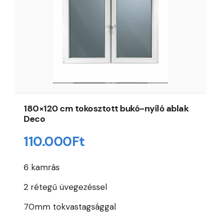
180×120 cm tokosztott bukó-nyíló ablak
Deco
110.000
Ft
6 kamrás
2 rétegű üvegezéssel
70mm tokvastagsággal