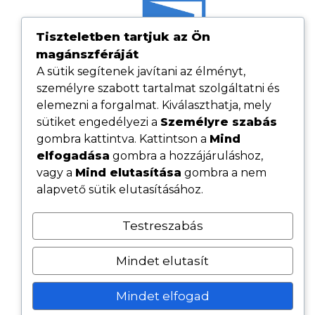
Tiszteletben tartjuk az Ön
magánszféráját
A sütik segítenek javítani az élményt,
személyre szabott tartalmat szolgáltatni és
elemezni a forgalmat. Kiválaszthatja, mely
sütiket engedélyezi a
Személyre szabás
gombra kattintva. Kattintson a
Mind
elfogadása
gombra a hozzájáruláshoz,
Hasznos linkek
vagy a
Mind elutasítása
gombra a nem
Adatvédelmi tájékoztató
alapvető sütik elutasításához.
ÁSZF
Testreszabás
Cookie tájékoztató
Kövess minket közösségi oldalainkon
Mindet elutasít
Mindet elfogad