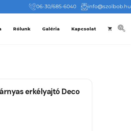
06-30/685-6040
info@szolbob.hu
a
Rólunk
Galéria
Kapcsolat
rnyas erkélyajtó Deco