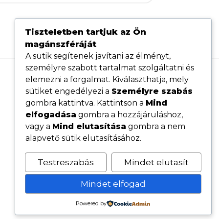
Tiszteletben tartjuk az Ön
magánszféráját
A sütik segítenek javítani az élményt,
személyre szabott tartalmat szolgáltatni és
elemezni a forgalmat. Kiválaszthatja, mely
Hasznos linkek
sütiket engedélyezi a
Személyre szabás
Adatvédelmi tájékoztató
gombra kattintva. Kattintson a
Mind
elfogadása
gombra a hozzájáruláshoz,
ÁSZF
vagy a
Mind elutasítása
gombra a nem
Cookie tájékoztató
alapvető sütik elutasításához.
Kövess minket közösségi oldalainkon
Testreszabás
Mindet elutasít
Mindet elfogad
Powered by