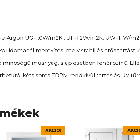
w-e-Argon UG=1.0W/m2K , UF=1.2W/m2K, UW=1.1W/m2
xor idomacél merevítés, mely stabil és erős tartást 
 minőségű műanyag, alap esetben fehér színű. Elle
befutó, kéts soros EDPM rendkívül tartós és UV tűrő
rmékek
nek
Ennek
AKCIÓ!
AKCI
a