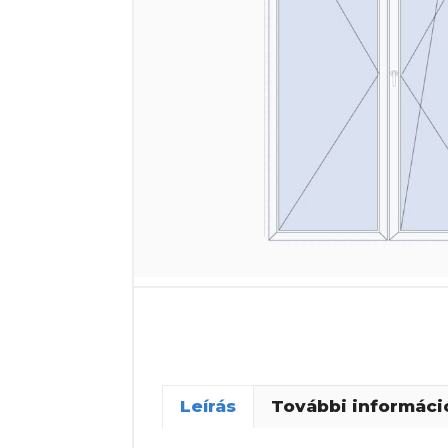
Leírás
További informáci