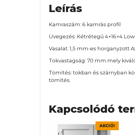
Leírás
Kamraszám: 6 kamrás profil
Üvegezés: Kétrétegű 4+16+4 Lo
Vasalat: 1,5 mm-es horganyzott A
Tokvastagság: 70 mm mely kiváló
Tömítés: tokban és szárnyban kör
tömítés.
Kapcsolódó te
Ennek
En
AKCIÓ!
a
a