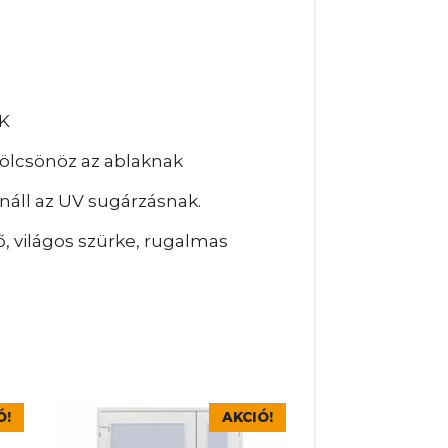
K
kölcsönöz az ablaknak
náll az UV sugárzásnak.
, világos szürke, rugalmas
Ennek
Ó!
AKCIÓ!
a