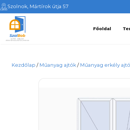
Kilépés
Szolnok, Mártírok útja 57
a
tartalomba
Főoldal
Te
Kezdőlap
/
Műanyag ajtók
/
Műanyag erkély ajt