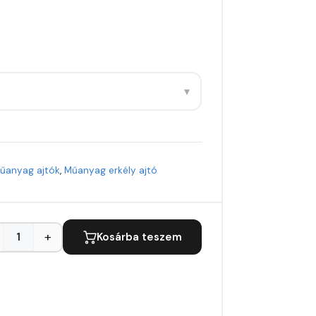
▾
űanyag ajtók
,
Műanyag erkély ajtó
+
Kosárba teszem