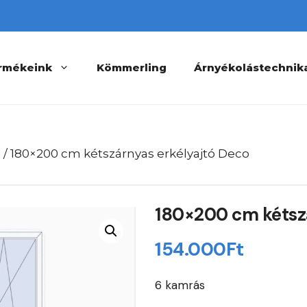
rmékeink
Kömmerling
Árnyékolástechnik
ó
/ 180×200 cm kétszárnyas erkélyajtó Deco
180×200 cm kétszá
154.000
Ft
6 kamrás