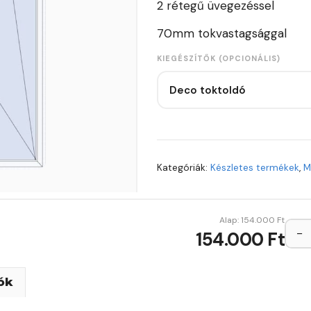
2 rétegű üvegezéssel
70mm tokvastagsággal
KIEGÉSZÍTŐK (OPCIONÁLIS)
Deco toktoldó
Kategóriák:
Készletes termékek
,
M
Alap:
154.000
Ft
−
154.000 Ft
ók