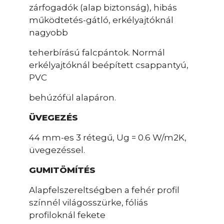
zárfogadók (alap biztonság), hibás
működtetés-gátló, erkélyajtóknál
nagyobb
teherbírású falcpántok. Normál
erkélyajtóknál beépített csappantyú,
PVC
behúzófül alapáron.
ÜVEGEZÉS
44 mm-es 3 rétegű, Ug = 0.6 W/m2K,
üvegezéssel.
GUMITÖMÍTÉS
Alapfelszereltségben a fehér profil
színnél világosszürke, fóliás
profiloknál fekete