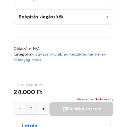
▾
Beépítés kiegészítők
Cikkszám:
N/A
Kategóriák:
Egyszárnyú ablak
,
Készletes termékek
,
Műanyag ablak
Alap:
24.000
Ft
24.000 Ft
Válaszd ki: Nyitásirány
−
+
Kosárba teszem
Leírás