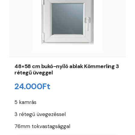
48×58 cm bukó-nyíló ablak Kömmerling 3
rétegű üveggel
24.000
Ft
5 kamrás
3 rétegű üvegezéssel
76mm tokvastagsággal