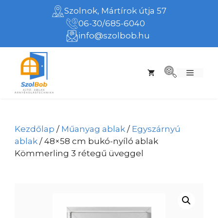
Kilépés
Szolnok, Mártírok útja 57
a
06-30/685-6040
tartalomba
info@szolbob.hu
Menü
Kezdőlap
/
Műanyag ablak
/
Egyszárnyú
ablak
/ 48×58 cm bukó-nyíló ablak
Kömmerling 3 rétegű üveggel