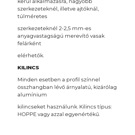
kerül alkalmazásra, nagyobb
szerkezeteknél, illetve ajtóknál,
túlméretes
szerkezeteknél 2-2,5 mm-es
anyagvastagságú merevítő vasak
felárként
elérhetők.
KILINCS
Minden esetben a profil színnel
összhangban lévő árnyalatú, kizárólag
alumínium
kilincseket használunk. Kilincs típus:
HOPPE vagy azzal egyenértékű.