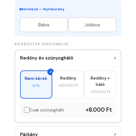
Kötelező — Nyitásirány
Balos
Jobbos
KIEGÉSZÍTŐK (OPCIONÁLIS)
Redőny és szúnyogháló
▾
Redőny
Redőny +
Nem kérek
háló
+20.000 Ft
0 Ft
+30.000 Ft
+8.000 Ft
Csak szúnyogháló
▾
Párkány