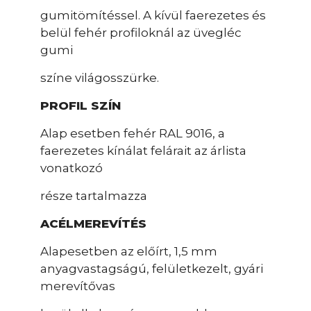
gumitömítéssel. A kívül faerezetes és
belül fehér profiloknál az üvegléc
gumi
színe világosszürke.
PROFIL SZÍN
Alap esetben fehér RAL 9016, a
faerezetes kínálat felárait az árlista
vonatkozó
része tartalmazza
ACÉLMEREVÍTÉS
Alapesetben az előírt, 1,5 mm
anyagvastagságú, felületkezelt, gyári
merevítővas