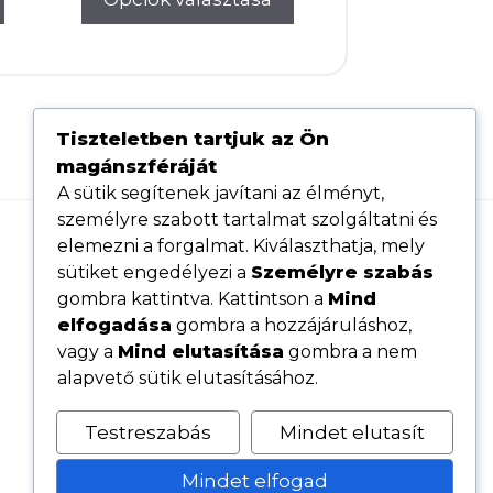
Tiszteletben tartjuk az Ön
magánszféráját
A sütik segítenek javítani az élményt,
személyre szabott tartalmat szolgáltatni és
elemezni a forgalmat. Kiválaszthatja, mely
Hasznos linkek
sütiket engedélyezi a
Személyre szabás
Adatvédelmi tájékoztató
gombra kattintva. Kattintson a
Mind
elfogadása
gombra a hozzájáruláshoz,
ÁSZF
vagy a
Mind elutasítása
gombra a nem
Cookie tájékoztató
alapvető sütik elutasításához.
Kövess minket közösségi oldalainkon
Testreszabás
Mindet elutasít
Mindet elfogad