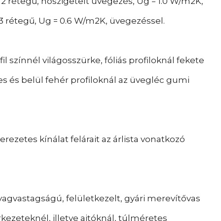
 rétegű, hőszigetelt üvegezés, Ug = 1.0 W/m2K,
 rétegű, Ug = 0.6 W/m2K, üvegezéssel.
l színnél világosszürke, fóliás profiloknál fekete
es és belül fehér profiloknál az üvegléc gumi
rezetes kínálat felárait az árlista vonatkozó
yagvastagságú, felületkezelt, gyári merevítővas
ezeteknél, illetve ajtóknál, túlméretes