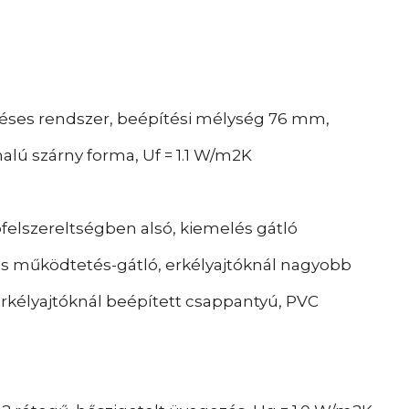
ses rendszer, beépítési mélység 76 mm,
lú szárny forma, Uf = 1.1 W/m2K
pfelszereltségben alsó, kiemelés gátló
ás működtetés-gátló, erkélyajtóknál nagyobb
rkélyajtóknál beépített csappantyú, PVC