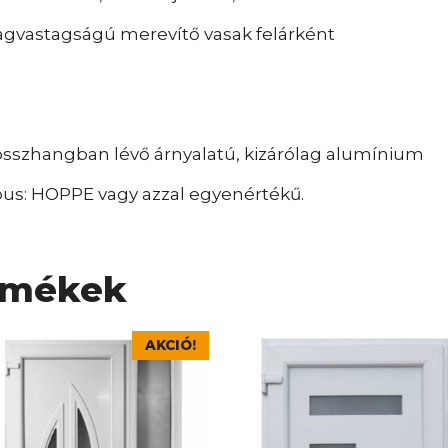
agvastagságú merevítő vasak felárként
 összhangban lévő árnyalatú, kizárólag alumínium
ípus: HOPPE vagy azzal egyenértékű.
rmékek
nek
Ennek
AKCIÓ!
a
rméknek
terméknek
bb
több
iációja
variációja