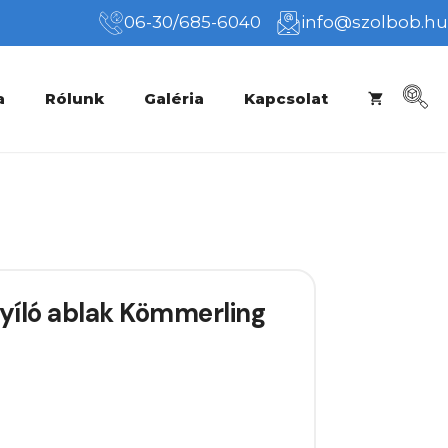
06-30/685-6040
info@szolbob.hu
a
Rólunk
Galéria
Kapcsolat
íló ablak Kömmerling