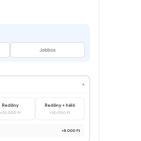
Jobbos
▾
Redőny
Redőny + háló
+20.000 Ft
+30.000 Ft
+8.000 Ft