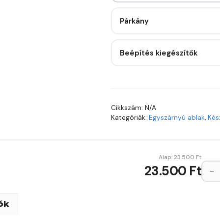
Párkány
Beépítés kiegészítők
Cikkszám:
N/A
Kategóriák:
Egyszárnyú ablak
,
Kés
Alap:
23.500
Ft
23.500 Ft
−
ók