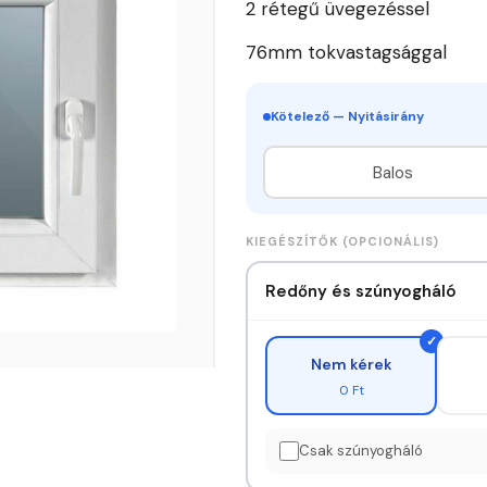
2 rétegű üvegezéssel
76mm tokvastagsággal
Kötelező — Nyitásirány
Balos
KIEGÉSZÍTŐK (OPCIONÁLIS)
Redőny és szúnyogháló
Nem kérek
0 Ft
Csak szúnyogháló