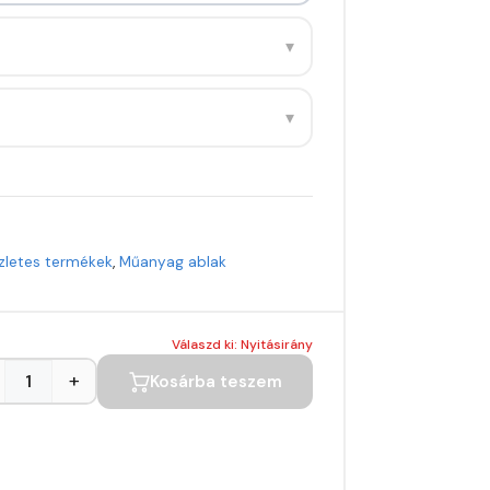
▾
▾
zletes termékek
,
Műanyag ablak
Válaszd ki: Nyitásirány
+
Kosárba teszem