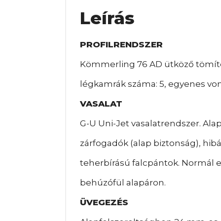
Leírás
PROFILRENDSZER
Kömmerling 76 AD ütköző tömíté
légkamrák száma: 5, egyenes vona
VASALAT
G-U Uni-Jet vasalatrendszer. Ala
zárfogadók (alap biztonság), hib
teherbírású falcpántok. Normál e
behúzófül alapáron.
ÜVEGEZÉS