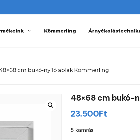
rmékeink
Kömmerling
Árnyékolástechnik
 48×68 cm bukó-nyíló ablak Kömmerling
48×68 cm bukó-ny
23.500
Ft
5 kamrás