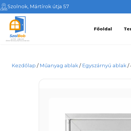
Kilépés
Szolnok, Mártírok útja 57
a
tartalomba
Főoldal
Te
Kezdőlap
/
Műanyag ablak
/
Egyszárnyú ablak
/