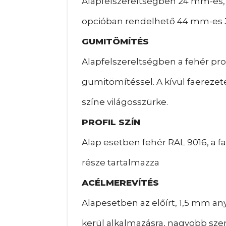
Alapfelszereltségben 24 mm-es, 2
opcióban rendelhető 44 mm-es 3
GUMITÖMÍTÉS
Alapfelszereltségben a fehér profi
gumitömítéssel. A kívül faerezet
színe világosszürke.
PROFIL SZÍN
Alap esetben fehér RAL 9016, a fae
része tartalmazza
ACÉLMEREVÍTÉS
Alapesetben az előírt, 1,5 mm an
kerül alkalmazásra, nagyobb szerk