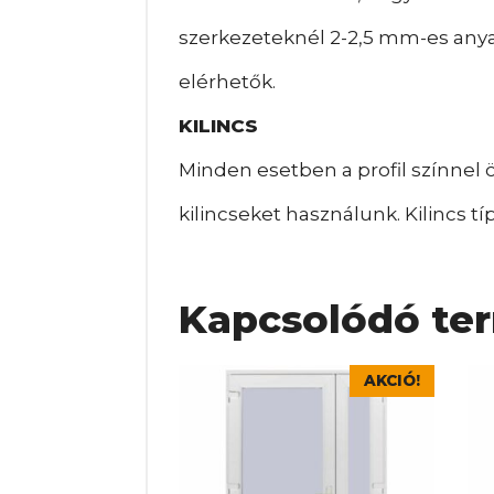
szerkezeteknél 2-2,5 mm-es any
elérhetők.
KILINCS
Minden esetben a profil színnel
kilincseket használunk. Kilincs t
Kapcsolódó te
Ennek
En
AKCIÓ!
a
a
terméknek
te
több
tö
variációja
var