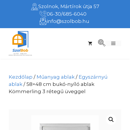
Kilépés
Szolnok, Mártírok útja 57
a
06-30/685-6040
tartalomba
info@szolbob.hu
Menü
Kezdőlap
/
Műanyag ablak
/
Egyszárnyú
ablak
/ 58×48 cm bukó-nyíló ablak
Kömmerling 3 rétegű üveggel