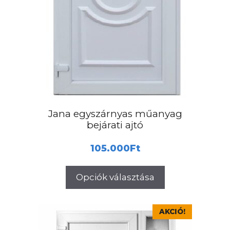
Jana egyszárnyas műanyag
bejárati ajtó
105.000
Ft
Opciók választása
Ennek
AKCIÓ!
a