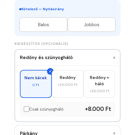
Kötelező — Nyitásirány
Balos
Jobbos
KIEGÉSZÍTŐK (OPCIONÁLIS)
Redőny és szúnyogháló
▾
Redőny
Redőny +
Nem kérek
háló
+20.000 Ft
0 Ft
+30.000 Ft
+8.000 Ft
Csak szúnyogháló
▾
Párkány