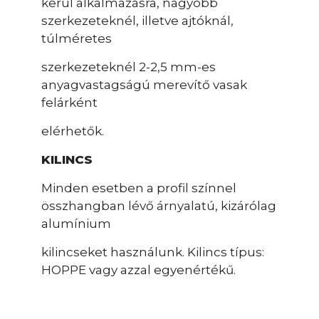
kerül alkalmazásra, nagyobb
szerkezeteknél, illetve ajtóknál,
túlméretes
szerkezeteknél 2-2,5 mm-es
anyagvastagságú merevítő vasak
felárként
elérhetők.
KILINCS
Minden esetben a profil színnel
összhangban lévő árnyalatú, kizárólag
alumínium
kilincseket használunk. Kilincs típus:
HOPPE vagy azzal egyenértékű.