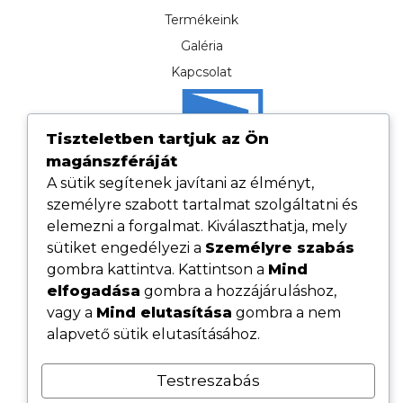
Termékeink
Galéria
Kapcsolat
Tiszteletben tartjuk az Ön
magánszféráját
A sütik segítenek javítani az élményt,
személyre szabott tartalmat szolgáltatni és
elemezni a forgalmat. Kiválaszthatja, mely
sütiket engedélyezi a
Személyre szabás
gombra kattintva. Kattintson a
Mind
elfogadása
gombra a hozzájáruláshoz,
Hasznos linkek
vagy a
Mind elutasítása
gombra a nem
Adatvédelmi tájékoztató
alapvető sütik elutasításához.
ÁSZF
Testreszabás
Cookie tájékoztató