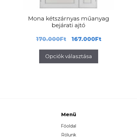
ki
Mona kétszárnyas műanyag
bejárati ajtó
Original
Current
170.000
Ft
167.000
Ft
price
price
Opciók választása
was:
is:
170.000Ft.
167.000F
Menü
Főoldal
Rólunk