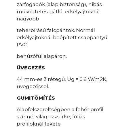
zárfogadók (alap biztonság), hibás
működtetés-gátló, erkélyajtóknál
nagyobb
teherbírású falcpántok. Normál
erkélyajtóknál beépített csappantyú,
PVC
behúzófül alapáron.
ÜVEGEZÉS
44 mm-es 3 rétegű, Ug = 0.6 W/m2K,
üvegezéssel.
GUMITÖMÍTÉS
Alapfelszereltségben a fehér profil
színnél világosszürke, fóliás
profiloknál fekete