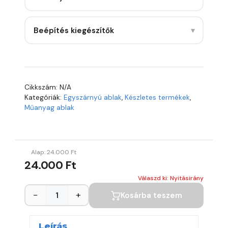
▾
Beépítés kiegészítők
Cikkszám:
N/A
Kategóriák:
Egyszárnyú ablak
,
Készletes termékek
,
Műanyag ablak
Alap:
24.000
Ft
24.000 Ft
Válaszd ki: Nyitásirány
−
+
Kosárba teszem
Leírás