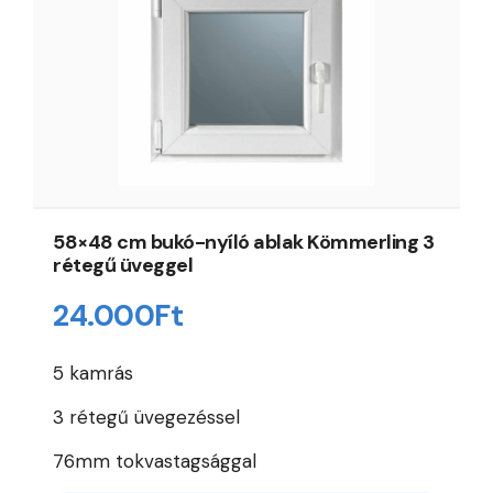
58×48 cm bukó-nyíló ablak Kömmerling 3
rétegű üveggel
24.000
Ft
5 kamrás
3 rétegű üvegezéssel
76mm tokvastagsággal