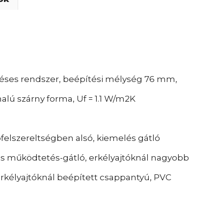
ses rendszer, beépítési mélység 76 mm,
lú szárny forma, Uf = 1.1 W/m2K
pfelszereltségben alsó, kiemelés gátló
ás működtetés-gátló, erkélyajtóknál nagyobb
rkélyajtóknál beépített csappantyú, PVC