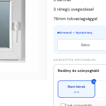
3 rétegű üvegezéssel
76mm tokvastagsággal
Kötelező — Nyitásirány
Balos
KIEGÉSZÍTŐK (OPCIONÁLIS)
Redőny és szúnyogháló
Nem kérek
0 Ft
Csak szúnyogháló