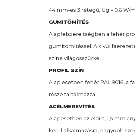
44 mm-es 3 rétegű, Ug = 0.6 W/m
GUMITÖMÍTÉS
Alapfelszereltségben a fehér profi
gumitömítéssel. A kívül faerezet
színe világosszürke.
PROFIL SZÍN
Alap esetben fehér RAL 9016, a fae
része tartalmazza
ACÉLMEREVÍTÉS
Alapesetben az előírt, 1,5 mm an
kerül alkalmazásra, nagyobb szerk