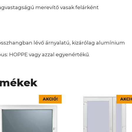
agvastagságú merevítő vasak felárként
 összhangban lévő árnyalatú, kizárólag alumínium
ípus: HOPPE vagy azzal egyenértékű.
rmékek
nek
Ennek
AKCIÓ!
AKCI
a
rméknek
terméknek
bb
több
iációja
variációja