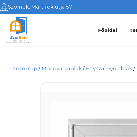
Kilépés
Szolnok, Mártírok útja 57
a
tartalomba
Főoldal
Te
Kezdőlap
/
Műanyag ablak
/
Egyszárnyú ablak
/