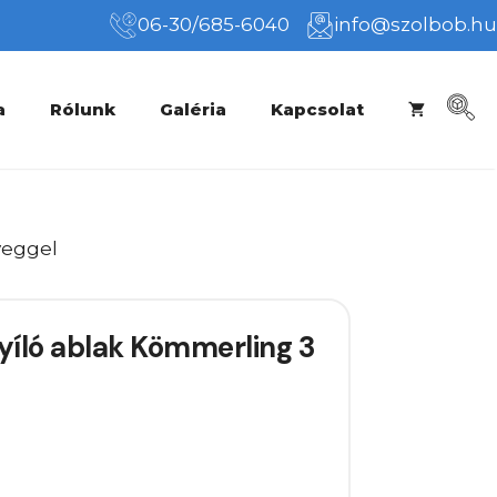
06-30/685-6040
info@szolbob.hu
a
Rólunk
Galéria
Kapcsolat
veggel
íló ablak Kömmerling 3