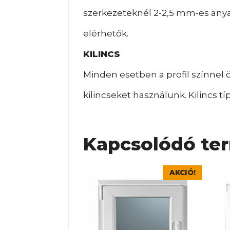
szerkezeteknél 2-2,5 mm-es any
elérhetők.
KILINCS
Minden esetben a profil színnel
kilincseket használunk. Kilincs t
Kapcsolódó te
Ennek
En
AKCIÓ!
a
a
terméknek
te
több
tö
variációja
var