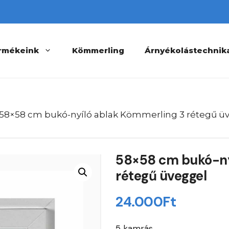
rmékeink
Kömmerling
Árnyékolástechnik
 58×58 cm bukó-nyíló ablak Kömmerling 3 rétegű ü
58×58 cm bukó-ny
rétegű üveggel
24.000
Ft
5 kamrás