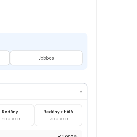
Jobbos
▾
Redőny
Redőny + háló
+20.000 Ft
+30.000 Ft
+14.000 Ft