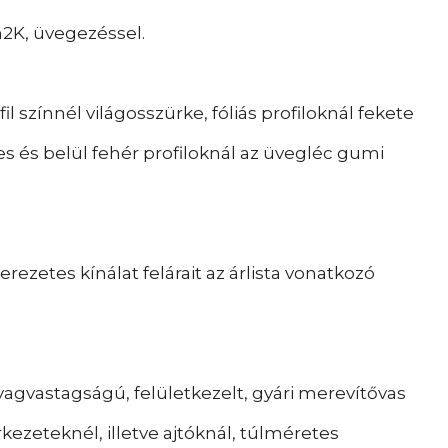
2K, üvegezéssel.
l színnél világosszürke, fóliás profiloknál fekete
es és belül fehér profiloknál az üvegléc gumi
rezetes kínálat felárait az árlista vonatkozó
yagvastagságú, felületkezelt, gyári merevítővas
ezeteknél, illetve ajtóknál, túlméretes