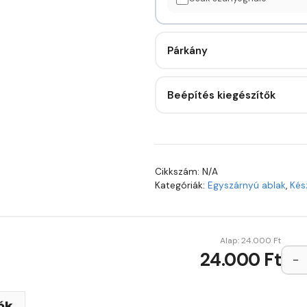
Párkány
Beépítés kiegészítők
Cikkszám:
N/A
Kategóriák:
Egyszárnyú ablak
,
Kés
Alap:
24.000
Ft
24.000 Ft
−
ók