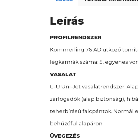
Leírás
PROFILRENDSZER
Kömmerling 76 AD ütköző tömíté
légkamrák száma: 5, egyenes vona
VASALAT
G-U Uni-Jet vasalatrendszer. Ala
zárfogadók (alap biztonság), hib
teherbírású falcpántok. Normál e
behúzófül alapáron.
ÜVEGEZÉS