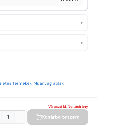
▾
▾
zletes termékek
,
Műanyag ablak
Válaszd ki: Nyitásirány
+
Kosárba teszem