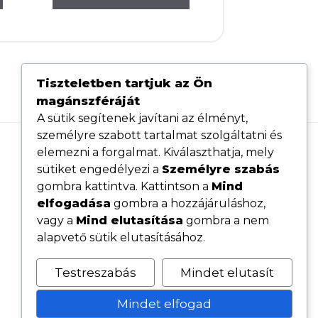
Tiszteletben tartjuk az Ön
magánszféráját
A sütik segítenek javítani az élményt,
személyre szabott tartalmat szolgáltatni és
elemezni a forgalmat. Kiválaszthatja, mely
Hasznos linkek
sütiket engedélyezi a
Személyre szabás
Adatvédelmi tájékoztató
gombra kattintva. Kattintson a
Mind
elfogadása
gombra a hozzájáruláshoz,
ÁSZF
vagy a
Mind elutasítása
gombra a nem
Cookie tájékoztató
alapvető sütik elutasításához.
Kövess minket közösségi oldalainkon
Testreszabás
Mindet elutasít
Mindet elfogad