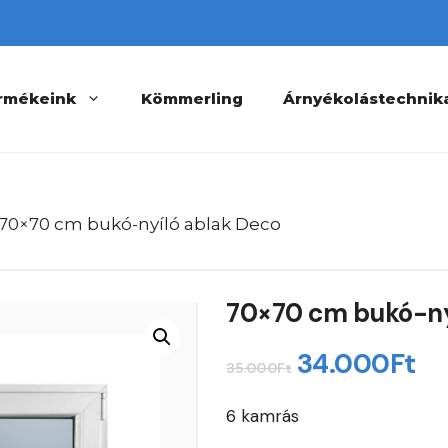
rmékeink
Kömmerling
Árnyékolástechnik
 70×70 cm bukó-nyíló ablak Deco
70×70 cm bukó-ny
Original
Cu
34.000
Ft
35.000
Ft
price
pr
6 kamrás
was:
is: