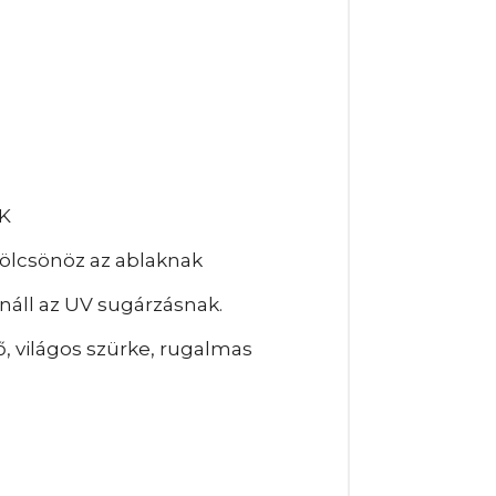
K
kölcsönöz az ablaknak
náll az UV sugárzásnak.
, világos szürke, rugalmas