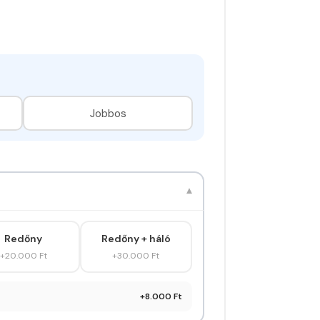
.000Ft.
Jobbos
▾
Redőny
Redőny + háló
+20.000 Ft
+30.000 Ft
+8.000 Ft