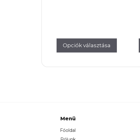
24.000Ft.
22.5
Opciók választása
Menü
Főoldal
Rólunk