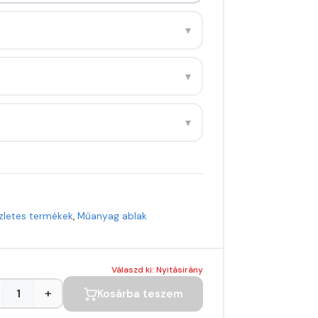
▾
▾
▾
zletes termékek
,
Műanyag ablak
Válaszd ki: Nyitásirány
+
Kosárba teszem