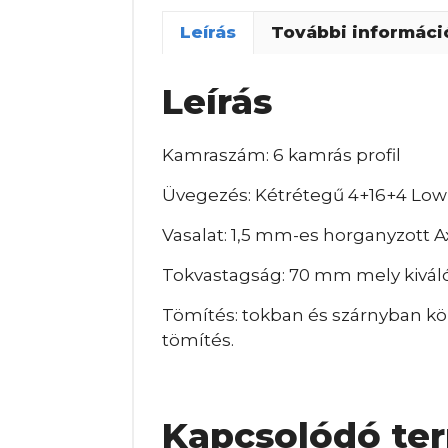
Leírás
További informáci
Leírás
Kamraszám: 6 kamrás profil
Üvegezés: Kétrétegű 4+16+4 Lo
Vasalat: 1,5 mm-es horganyzott A
Tokvastagság: 70 mm mely kiváló
Tömítés: tokban és szárnyban kör
tömítés.
Kapcsolódó te