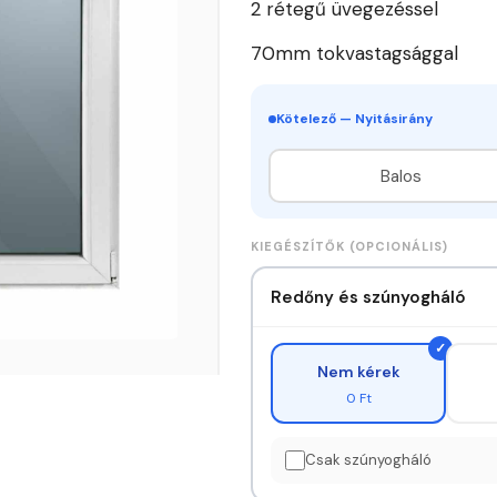
2 rétegű üvegezéssel
35.000Ft.
34
70mm tokvastagsággal
Kötelező — Nyitásirány
Balos
KIEGÉSZÍTŐK (OPCIONÁLIS)
Redőny és szúnyogháló
Nem kérek
0 Ft
Csak szúnyogháló