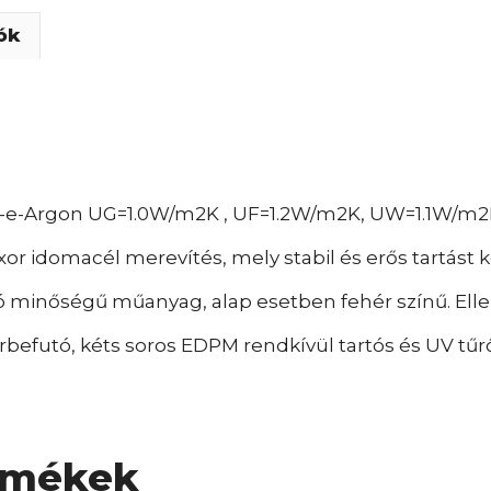
ók
w-e-Argon UG=1.0W/m2K , UF=1.2W/m2K, UW=1.1W/m2
xor idomacél merevítés, mely stabil és erős tartást 
 minőségű műanyag, alap esetben fehér színű. Elle
befutó, kéts soros EDPM rendkívül tartós és UV tűrő
rmékek