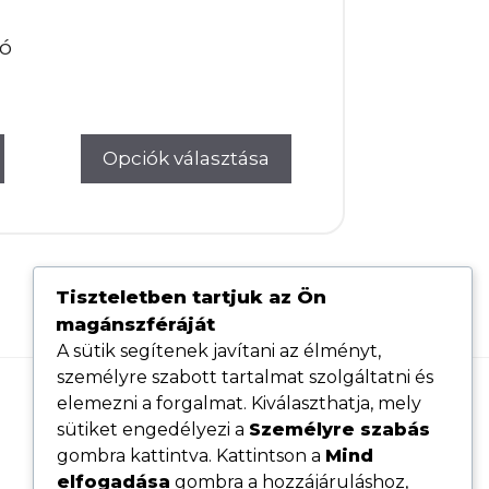
tó
Opciók választása
Tiszteletben tartjuk az Ön
magánszféráját
A sütik segítenek javítani az élményt,
személyre szabott tartalmat szolgáltatni és
elemezni a forgalmat. Kiválaszthatja, mely
Hasznos linkek
sütiket engedélyezi a
Személyre szabás
Adatvédelmi tájékoztató
gombra kattintva. Kattintson a
Mind
elfogadása
gombra a hozzájáruláshoz,
ÁSZF