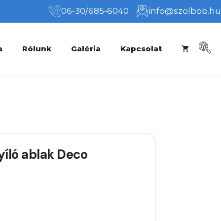
06-30/685-6040
info@szolbob.hu
a
Rólunk
Galéria
Kapcsolat
íló ablak Deco
rrent
ice