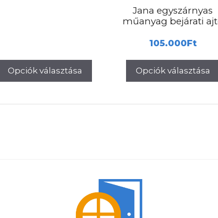
00Ft.
34.000Ft.
26.000Ft.
Jana egyszárnyas
műanyag bejárati aj
105.000
Ft
Opciók választása
Opciók választása