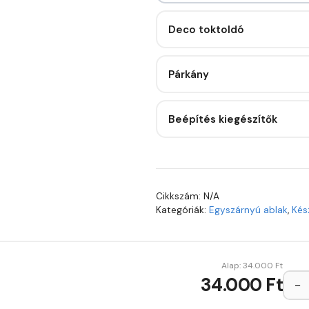
Deco toktoldó
Párkány
Beépítés kiegészítők
Cikkszám:
N/A
Kategóriák:
Egyszárnyú ablak
,
Kés
Alap:
34.000
Ft
34.000 Ft
−