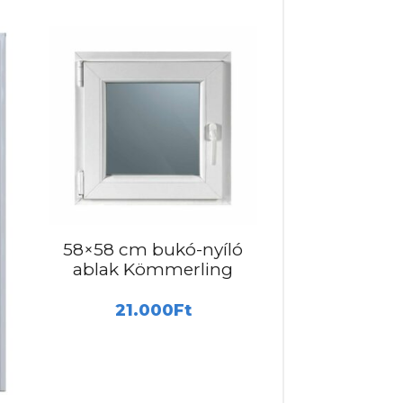
Ennek
a
terméknek
több
variációja
van.
A
változatok
a
termékoldalon
58×58 cm bukó-nyíló
választhatók
ablak Kömmerling
ki
21.000
Ft