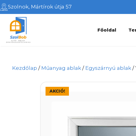
Kilépés
Szolnok, Mártírok útja 57
a
tartalomba
Főoldal
Te
Kezdőlap
/
Műanyag ablak
/
Egyszárnyú ablak
/
AKCIÓ!