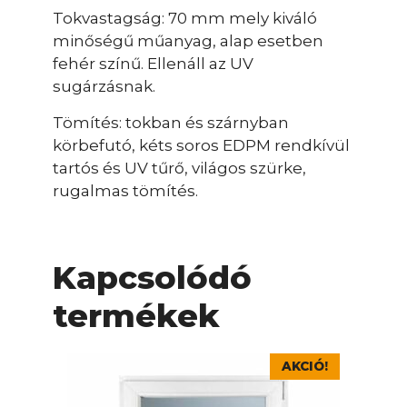
Tokvastagság: 70 mm mely kiváló
minőségű műanyag, alap esetben
fehér színű. Ellenáll az UV
sugárzásnak.
Tömítés: tokban és szárnyban
körbefutó, kéts soros EDPM rendkívül
tartós és UV tűrő, világos szürke,
rugalmas tömítés.
Kapcsolódó
termékek
Ennek
AKCIÓ!
a