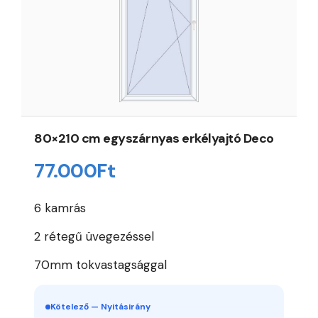
80×210 cm egyszárnyas erkélyajtó Deco
77.000
Ft
6 kamrás
2 rétegű üvegezéssel
70mm tokvastagsággal
Kötelező — Nyitásirány