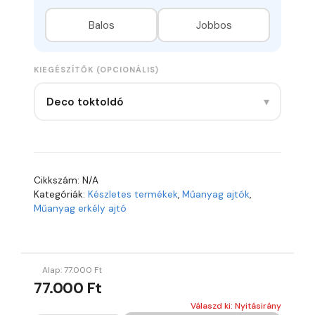
Balos
Jobbos
KIEGÉSZÍTŐK (OPCIONÁLIS)
▾
Deco toktoldó
Cikkszám:
N/A
Kategóriák:
Készletes termékek
,
Műanyag ajtók
,
Műanyag erkély ajtó
Alap:
77.000
Ft
77.000 Ft
Válaszd ki: Nyitásirány