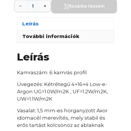
−
+
Kosárba teszem
Leírás
További információk
Leírás
Kamraszám: 6 kamrás profil
Üvegezés: Kétrétegű 4+16+4 Low-e-
Argon UG=1.0W/m2K , UF=1.2W/m2K,
UW=1.1W/m2K
Vasalat: 1,5 mm-es horganyzott Axor
idomacél merevítés, mely stabil és
erős tartást kölcsönöz az ablaknak