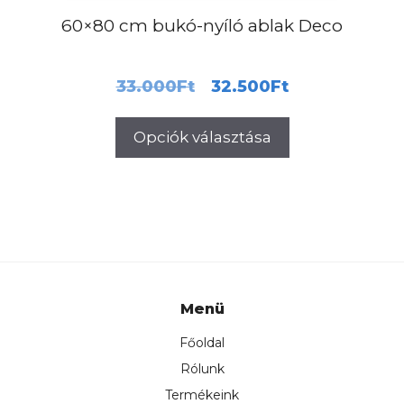
60×80 cm bukó-nyíló ablak Deco
Original
Current
33.000
Ft
32.500
Ft
price
price
Opciók választása
was:
is:
33.000Ft.
32.500Ft
Menü
Főoldal
Rólunk
Termékeink