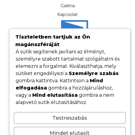
Galéria
Kapcsolat
Tiszteletben tartjuk az Ön
magánszféráját
A sütik segítenek javítani az élményt,
személyre szabott tartalmat szolgáltatni és
elemezni a forgalmat. Kiválaszthatja, mely
sütiket engedélyezi a
Személyre szabás
gombra kattintva. Kattintson a
Mind
elfogadása
gombra a hozzájáruláshoz,
Hasznos linkek
vagy a
Mind elutasítása
gombra a nem
Adatvédelmi tájékoztató
alapvető sütik elutasításához.
ÁSZF
Testreszabás
Cookie tájékoztató
Kövess minket közösségi oldalainkon
Mindet elutasít