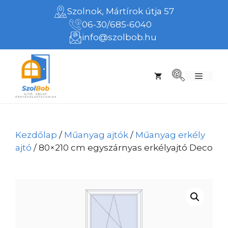
Kilépés
Szolnok, Mártírok útja 57
a
06-30/685-6040
tartalomba
info@szolbob.hu
Menü
Kezdőlap
/
Műanyag ajtók
/
Műanyag erkély
ajtó
/ 80×210 cm egyszárnyas erkélyajtó Deco