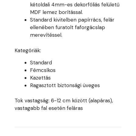
kétoldali 4mm-es dekorfóliás felületű
MDF lemez borítással.
Standard kivitelben papírrács, felár
ellenében furatolt faforgácslap
merevítéssel.
Kategóriák:
Standard
Fémcsíkos
Kazettás
Ragasztott biztonsági üveges
Tok vastagság: 6-12 cm között (alapáras),
vastagabb fal esetén feláras