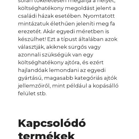
során tökéletesen megállja a helyét,
költséghatékony megoldást jelent a
családi házak esetében. Nyomtatott
mintázatuk élethűen jeleníti meg fa
erezetét. Akár egyedi méretben is
készülhet! Ezt a típust általában azok
választják, akiknek sürgős vagy
azonnali szükségük van egy
költséghatékony ajtóra, és ezért
hajlandóak lemondani az egyedi
gyártású, magasabb kategóriás ajtók
jellemzőiről, mint például a kopásálló
felület stb.
Kapcsolódó
termékek