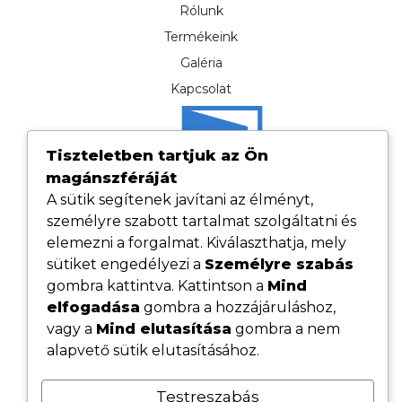
Rólunk
Termékeink
Galéria
Kapcsolat
Tiszteletben tartjuk az Ön
magánszféráját
A sütik segítenek javítani az élményt,
személyre szabott tartalmat szolgáltatni és
elemezni a forgalmat. Kiválaszthatja, mely
sütiket engedélyezi a
Személyre szabás
gombra kattintva. Kattintson a
Mind
elfogadása
gombra a hozzájáruláshoz,
Hasznos linkek
vagy a
Mind elutasítása
gombra a nem
Adatvédelmi tájékoztató
alapvető sütik elutasításához.
ÁSZF
Testreszabás
Cookie tájékoztató