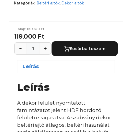
Kategóriák:
Beltéri ajtók
,
Dekor ajtók
Alap:
119.000
Ft
119.000 Ft
−
+
Kosárba teszem
Leírás
Leírás
A dekor felület nyomtatott
famintázatot jelent HDF hordozó
felületre ragasztva. A szabvány dekor
beltéri ajtó átlagos, beltéri használat