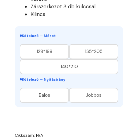
Zárszerkezet 3 db kulccsal
Kilincs
Kötelező — Méret
128*198
135*205
140*210
Kötelező — Nyitásirány
Balos
Jobbos
Cikkszám:
N/A