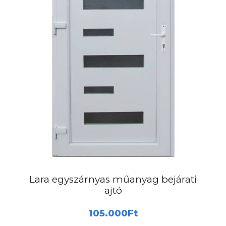
a
termékoldalon
választhatók
ki
Lara egyszárnyas műanyag bejárati
ajtó
105.000
Ft