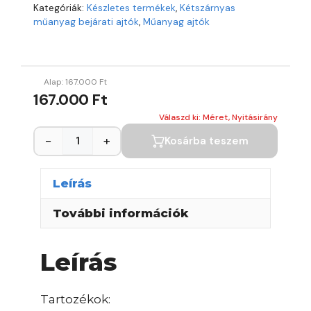
Kategóriák:
Készletes termékek
,
Kétszárnyas
műanyag bejárati ajtók
,
Műanyag ajtók
Alap:
167.000
Ft
167.000 Ft
Válaszd ki: Méret, Nyitásirány
−
+
Kosárba teszem
Leírás
További információk
Leírás
Tartozékok: