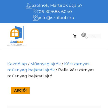
Kilépés
Szolnok, Mártírok útja 57
a
06-30/685-6040
tartalomba
info@szolbob.hu
Menü
Kezdőlap
/
Műanyag ajtók
/
Kétszárnyas
műanyag bejárati ajtók
/ Bella kétszárnyas
műanyag bejárati ajtó
AKCIÓ!