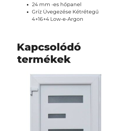
24 mm -es hőpanel
Gríz Üvegezése Kétrétegű
4+16+4 Low-e-Argon
Kapcsolódó
termékek
Ennek
a
terméknek
több
variációja
van.
A
változatok