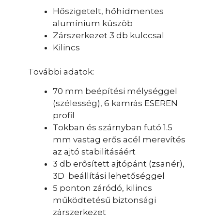
Hőszigetelt, hőhídmentes
alumínium küszöb
Zárszerkezet 3 db kulccsal
Kilincs
További adatok:
70 mm beépítési mélységgel
(szélesség), 6 kamrás ESEREN
profil
Tokban és szárnyban futó 1.5
mm vastag erős acél merevítés
az ajtó stabilitásáért
3 db erősített ajtópánt (zsanér),
3D beállítási lehetőséggel
5 ponton záródó, kilincs
működtetésű biztonsági
zárszerkezet