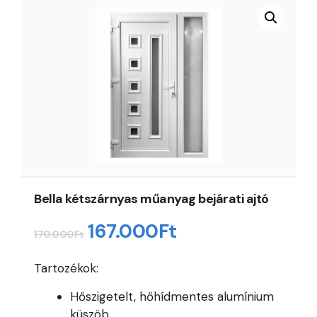
Bella kétszárnyas műanyag bejárati ajtó
Original
Current
167.000
Ft
170.000
Ft
price
price
Tartozékok:
was:
is:
Hőszigetelt, hőhídmentes alumínium
170.000Ft.
167.000Ft.
küszöb