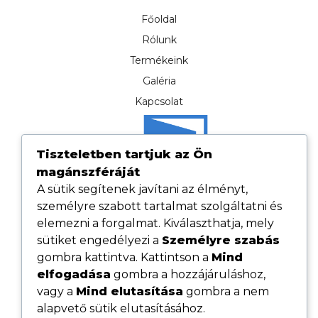
Főoldal
Rólunk
Termékeink
Galéria
Kapcsolat
Tiszteletben tartjuk az Ön
magánszféráját
A sütik segítenek javítani az élményt,
személyre szabott tartalmat szolgáltatni és
elemezni a forgalmat. Kiválaszthatja, mely
sütiket engedélyezi a
Személyre szabás
gombra kattintva. Kattintson a
Mind
elfogadása
gombra a hozzájáruláshoz,
Hasznos linkek
vagy a
Mind elutasítása
gombra a nem
Adatvédelmi tájékoztató
alapvető sütik elutasításához.