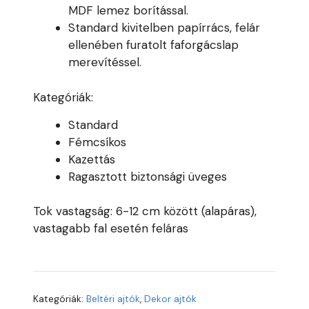
MDF lemez borítással.
Standard kivitelben papírrács, felár
ellenében furatolt faforgácslap
merevítéssel.
Kategóriák:
Standard
Fémcsíkos
Kazettás
Ragasztott biztonsági üveges
Tok vastagság: 6-12 cm között (alapáras),
vastagabb fal esetén feláras
Kategóriák:
Beltéri ajtók
,
Dekor ajtók