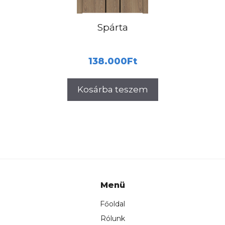
Spárta
138.000
Ft
Kosárba teszem
Menü
Főoldal
Rólunk