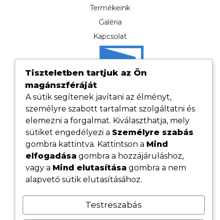
Termékeink
Galéria
Kapcsolat
Tiszteletben tartjuk az Ön
magánszféráját
A sütik segítenek javítani az élményt,
személyre szabott tartalmat szolgáltatni és
elemezni a forgalmat. Kiválaszthatja, mely
sütiket engedélyezi a
Személyre szabás
gombra kattintva. Kattintson a
Mind
elfogadása
gombra a hozzájáruláshoz,
Hasznos linkek
vagy a
Mind elutasítása
gombra a nem
Adatvédelmi tájékoztató
alapvető sütik elutasításához.
ÁSZF
Testreszabás
Cookie tájékoztató