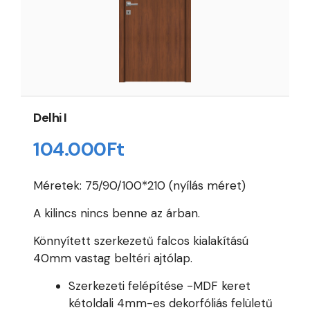
Delhi I
104.000
Ft
Méretek: 75/90/100*210 (nyílás méret)
A kilincs nincs benne az árban.
Könnyített szerkezetű falcos kialakítású
40mm vastag beltéri ajtólap.
Szerkezeti felépítése -MDF keret
kétoldali 4mm-es dekorfóliás felületű