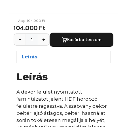
Alap:
104.000
Ft
104.000 Ft
−
+
Kosárba teszem
Leírás
Leírás
A dekor felület nyomtatott
famintázatot jelent HDF hordozó
felületre ragasztva. A szabvány dekor
beltéri ajtó átlagos, beltéri használat
során tökéletesen megállja a helyét,