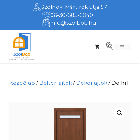
Kilépés
Szolnok, Mártírok útja 57
a
06-30/685-6040
tartalomba
info@szolbob.hu
Menü
Kezdőlap
/
Beltéri ajtók
/
Dekor ajtók
/ Delhi I