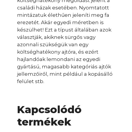
költséghatékony megoldást jelent a
családi házak esetében. Nyomtatott
mintázatuk élethűen jeleníti meg fa
erezetét. Akár egyedi méretben is
készülhet! Ezt a típust általában azok
választják, akiknek sürgős vagy
azonnali szükségük van egy
költséghatékony ajtóra, és ezért
hajlandóak lemondani az egyedi
gyártású, magasabb kategóriás ajtók
jellemzőiről, mint például a kopásálló
felület stb.
Kapcsolódó
termékek