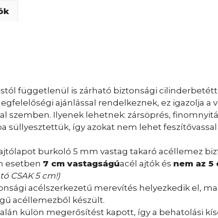
ók
ól függetlenül is zárható biztonsági cilinderbetétt
felelőségi ajánlással rendelkeznek, ez igazolja a 
kal szemben. Ilyenek lehetnek: zársöprés, finomnyit
 süllyesztettük, így azokat nem lehet feszítővassal e
z ajtólapot burkoló 5 mm vastag takaró acéllemez bi
en esetben
7 cm vastagságú
acél ajtók és
nem
az
5
tó CSAK 5 cm!)
tonsági acélszerkezetű merevítés helyezkedik el, m
ű acéllemezből készült.
dalán külön megerősítést kapott, így a behatolási kí