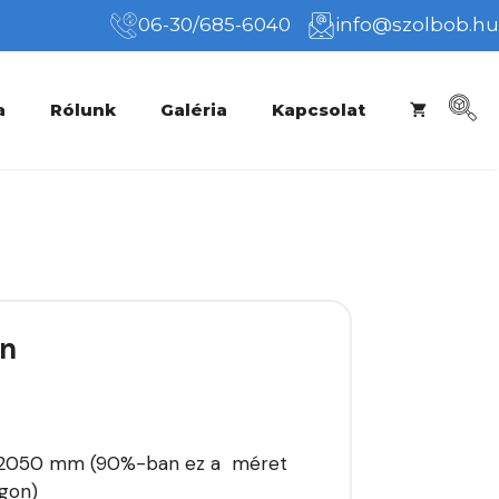
06-30/685-6040
info@szolbob.hu
a
Rólunk
Galéria
Kapcsolat
rn
0×2050 mm (90%-ban ez a méret
ágon)