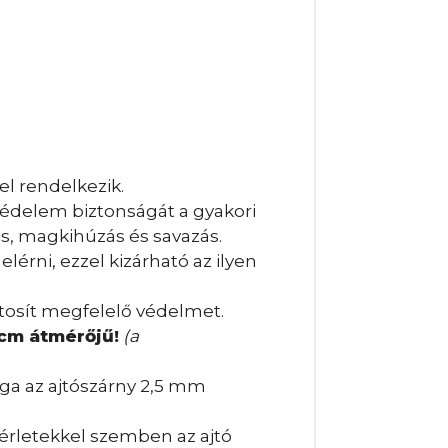
el rendelkezik.
védelem biztonságát a gyakori
ás, magkihúzás és savazás.
lérni, ezzel kizárható az ilyen
ztosít megfelelő védelmet.
 cm
átmérőjű!
(a
aga az ajtószárny 2,5 mm
sérletekkel szemben az ajtó