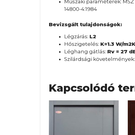
Műszaki paraméterek: MSZ E
14800-4:1984
Bevizsgált tulajdonságok:
Légzárás:
L2
Hőszigetelés:
K=1.3 W/m2
Léghang gátlás:
Rv = 27 d
Szilárdsági követelmények
Kapcsolódó te
En
a
te
tö
var