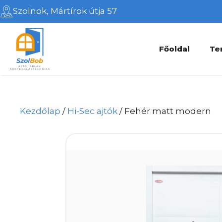
Kilépés
Szolnok, Mártírok útja 57
a
tartalomba
Főoldal
Te
Kezdőlap
/
Hi-Sec ajtók
/ Fehér matt modern