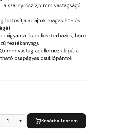
, a szárnyrész 2,5 mm vastagságú
eg biztosítja az ajtók magas hő- és
égét.
poxigyanta és poliészterbázisú, hőre
ú festékanyag).
 3,5 mm vastag acéllemez alapú, a
llítható csapágyas csuklópántok.
+
Kosárba teszem