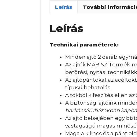
Leírás
További informáci
Leírás
Technikai paraméterek:
Minden ajtó 2 darab egymást
Az ajtók MABISZ Termék-meg
betörési, nyitási technikák
Az ajtópántokat az acéltokba
típusú behatolás.
A tokból kifeszítés ellen a
A biztonsági ajtóink mind
barkácsáruházakban kapha
Az ajtó belsejében egy biz
vastagságú magas minőség
Maga a kilincs és a pánt ol