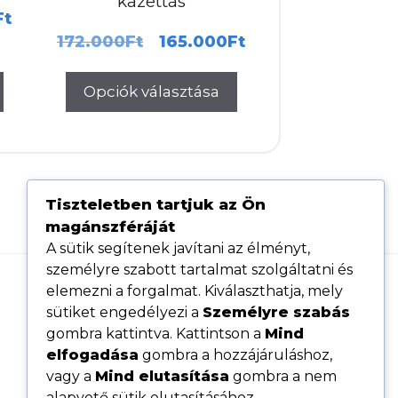
kazettás
nal
Current
Ft
Original
Current
172.000
Ft
165.000
Ft
price
price
price
is:
Opciók választása
was:
is:
00Ft.
165.000Ft.
172.000Ft.
165.000Ft.
Tiszteletben tartjuk az Ön
magánszféráját
A sütik segítenek javítani az élményt,
személyre szabott tartalmat szolgáltatni és
elemezni a forgalmat. Kiválaszthatja, mely
Hasznos linkek
sütiket engedélyezi a
Személyre szabás
Adatvédelmi tájékoztató
gombra kattintva. Kattintson a
Mind
elfogadása
gombra a hozzájáruláshoz,
ÁSZF
vagy a
Mind elutasítása
gombra a nem
Cookie tájékoztató
alapvető sütik elutasításához.