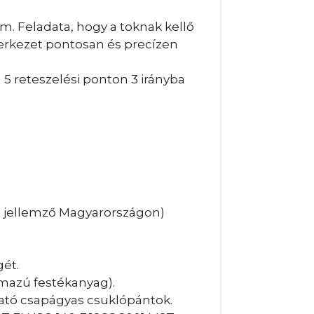
m. Feladata, hogy a toknak kellő
zerkezet pontosan és precízen
 5 reteszelési ponton 3 irányba
 jellemző Magyarországon)
gét.
mazú festékanyag).
tható csapágyas csuklópántok.