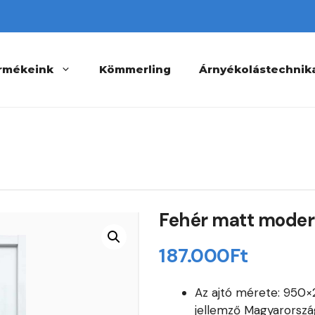
rmékeink
Kömmerling
Árnyékolástechnik
Fehér matt mode
187.000
Ft
Az ajtó mérete: 95
jellemző Magyarorsz