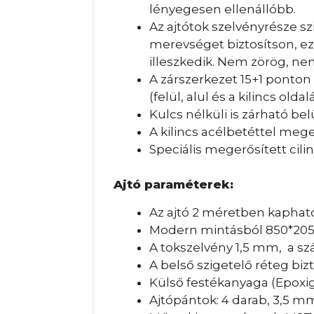
lényegesen ellenállóbb.
Az ajtótok szelvényrésze s
merevséget biztosítson, ez
illeszkedik. Nem zörög, n
A zárszerkezet 15+1 ponton 
(felül, alul és a kilincs olda
Kulcs nélküli is zárható belü
A kilincs acélbetéttel mege
Speciális megerősített cili
Ajtó paraméterek:
Az ajtó 2 méretben kapha
Modern mintásból 850*20
A tokszelvény 1,5 mm, a sz
A belső szigetelő réteg biz
Külső festékanyaga (Epoxi
Ajtópántok: 4 darab, 3,5 mm