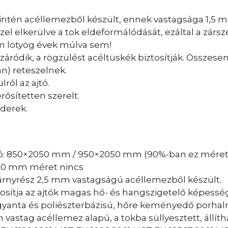
zintén acéllemezből készült, ennek vastagsága 1,5 m
zel elkerülve a tok eldeformálódását, ezáltal a zárs
em lötyög évek múlva sem!
záródik, a rögzülést acéltüskék biztosítják. Összesen
lán) reteszelnek.
lről az ajtó.
rősítetten szerelt.
nderek.
tó: 850×2050 mm / 950×2050 mm (90%-ban ez méret
50 mm méret nincs
árnyrész 2,5 mm vastagságú acéllemezből készült.
tosítja az ajtók magas hő- és hangszigetelő képessé
gyanta és poliészterbázisú, hőre keményedő porhal
 vastag acéllemez alapú, a tokba süllyesztett, állí