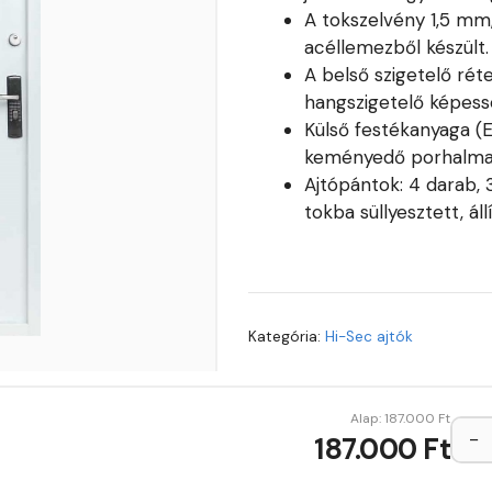
A tokszelvény 1,5 mm
acéllemezből készült.
A belső szigetelő rét
hangszigetelő képess
Külső festékanyaga (E
keményedő porhalmaz
Ajtópántok: 4 darab,
tokba süllyesztett, á
Kategória:
Hi-Sec ajtók
Alap:
187.000
Ft
−
187.000 Ft