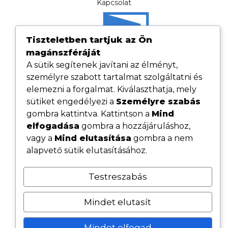
Kapcsolat
Tiszteletben tartjuk az Ön
magánszféráját
A sütik segítenek javítani az élményt,
személyre szabott tartalmat szolgáltatni és
elemezni a forgalmat. Kiválaszthatja, mely
sütiket engedélyezi a
Személyre szabás
gombra kattintva. Kattintson a
Mind
elfogadása
gombra a hozzájáruláshoz,
Hasznos linkek
vagy a
Mind elutasítása
gombra a nem
Adatvédelmi tájékoztató
alapvető sütik elutasításához.
ÁSZF
Testreszabás
Cookie tájékoztató
Kövess minket közösségi oldalainkon
Mindet elutasít
Mindet elfogad