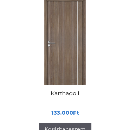
Karthago I
133.000
Ft
Kosárba teszem