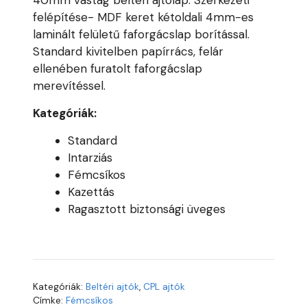
40mm vastag beltéri ajtólap. Szerkezeti
felépítése- MDF keret kétoldali 4mm-es
laminált felületű faforgácslap borítással.
Standard kivitelben papírrács, felár
ellenében furatolt faforgácslap
merevítéssel.
Kategóriák:
Standard
Intarziás
Fémcsíkos
Kazettás
Ragasztott biztonsági üveges
Kategóriák:
Beltéri ajtók
,
CPL ajtók
Címke:
Fémcsíkos