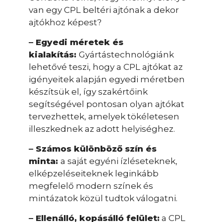
van egy CPL beltéri ajtónak a dekor
ajtókhoz képest?
– Egyedi méretek és
kialakítás:
Gyártástechnológiánk
lehetővé teszi, hogy a CPL ajtókat az
igényeitek alapján egyedi méretben
készítsük el, így szakértőink
segítségével pontosan olyan ajtókat
tervezhettek, amelyek tökéletesen
illeszkednek az adott helyiséghez.
– Számos különböző szín és
minta:
a saját egyéni ízléseteknek,
elképzeléseiteknek leginkább
megfelelő modern színek és
mintázatok közül tudtok válogatni.
– Ellenálló, kopásálló felület:
a CPL