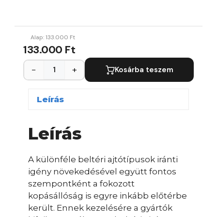
Alap:
133.000
Ft
133.000 Ft
−
+
Kosárba teszem
Leírás
Leírás
A különféle beltéri ajtótípusok iránti
igény növekedésével együtt fontos
szempontként a fokozott
kopásállóság is egyre inkább előtérbe
került. Ennek kezelésére a gyártók