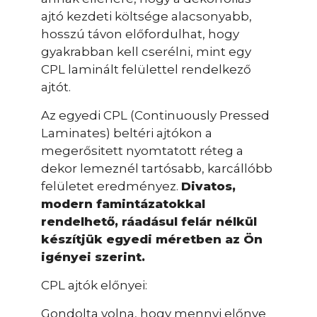
ajtó kezdeti költsége alacsonyabb,
hosszú távon előfordulhat, hogy
gyakrabban kell cserélni, mint egy
CPL laminált felülettel rendelkező
ajtót.
Az egyedi CPL (Continuously Pressed
Laminates) beltéri ajtókon a
megerősitett nyomtatott réteg a
dekor lemeznél tartósabb, karcállóbb
felületet eredményez.
Divatos,
modern famintázatokkal
rendelhető, ráadásul felár nélkül
készítjük egyedi méretben az Ön
igényei szerint.
CPL ajtók előnyei:
Gondolta volna, hogy mennyi előnye