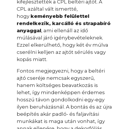
kifejlesztették a CPL beltéri ajtót. A
CPL azáltal vált ismertté,
hogy
keményebb felülettel
rendelkezik, karcálló és strapabíró
anyaggal
, ami ellenáll az idő
múlásával járó igénybevételeknek.
Ezzel elkerülhető, hogy két év múlva
cserélni kelljen az ajtót sérülés vagy
kopás miatt.
Fontos megjegyezni, hogy a beltéri
ajtó cseréje nemcsak egyszerű,
hanem költséges beavatkozás is
lehet, így mindenképpen érdemes
hosszú távon gondolkodni egy-egy
ilyen beruházásnál. A bontás és az újra
beépítés akár padló- és faljavítási
munkákat is maga után vonhat, így
annak ellenére, hogy a dekorfóliás