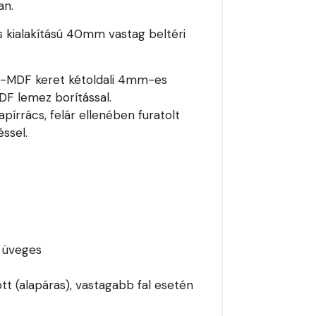
an.
s kialakítású 40mm vastag beltéri
e -MDF keret kétoldali 4mm-es
MDF lemez borítással.
pírrács, felár ellenében furatolt
ssel.
i üveges
tt (alapáras), vastagabb fal esetén