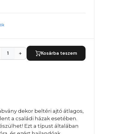
tók
+
Kosárba teszem
bvány dekor beltéri ajtó átlagos,
lent a családi házak esetében.
szülhet! Ezt a típust általában
óra, és ezért hajlandóak