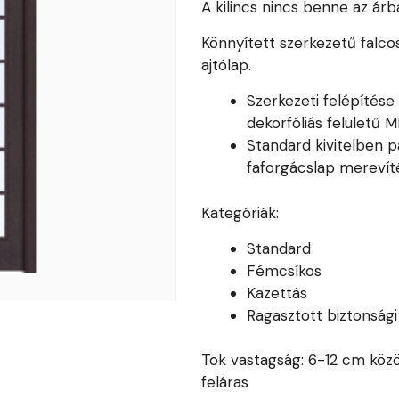
A kilincs nincs benne az árb
Könnyített szerkezetű falco
ajtólap.
Szerkezeti felépítés
dekorfóliás felületű 
Standard kivitelben pa
faforgácslap merevíté
Kategóriák:
Standard
Fémcsíkos
Kazettás
Ragasztott biztonság
Tok vastagság: 6-12 cm közö
feláras