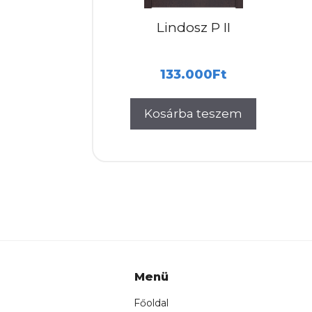
Lindosz P II
133.000
Ft
Kosárba teszem
Menü
Főoldal