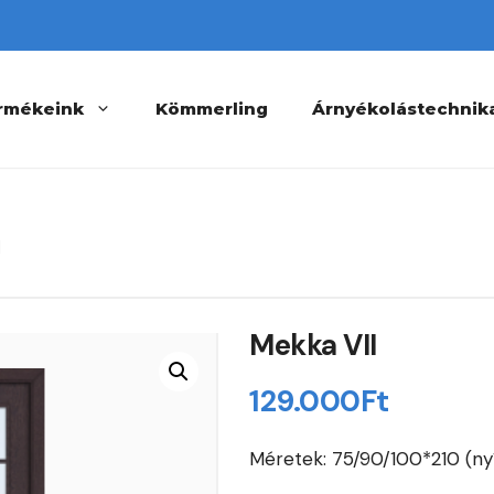
rmékeink
Kömmerling
Árnyékolástechnik
I
Mekka VII
129.000
Ft
Méretek: 75/90/100*210 (ny