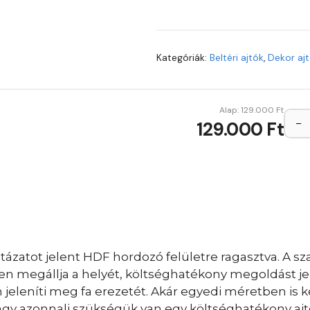
Kategóriák:
Beltéri ajtók
,
Dekor aj
Alap:
129.000
Ft
−
129.000 Ft
ázatot jelent HDF hordozó felületre ragasztva. A sza
sen megállja a helyét, költséghatékony megoldást je
eleníti meg fa erezetét. Akár egyedi méretben is ké
vagy azonnali szükségük van egy költséghatékony ajt