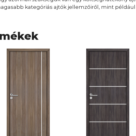
gasabb kategóriás ajtók jellemzőiről, mint például a
rmékek