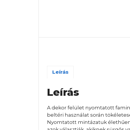
Leírás
Leírás
A dekor felület nyomtatott famint
beltéri használat során tökélete
Nyomtatott mintázatuk élethűen j
azok választják, akiknek sürgős 