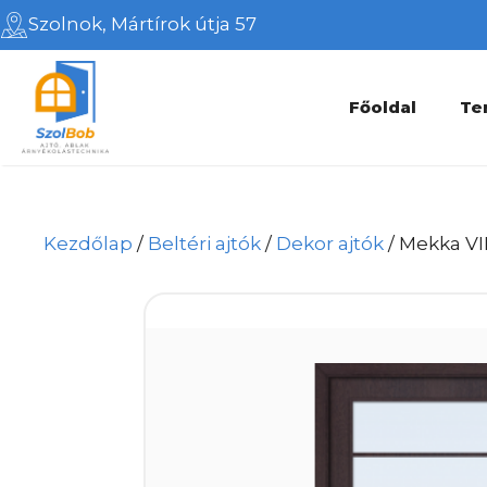
Kilépés
Szolnok, Mártírok útja 57
a
tartalomba
Főoldal
Te
Kezdőlap
/
Beltéri ajtók
/
Dekor ajtók
/ Mekka VI