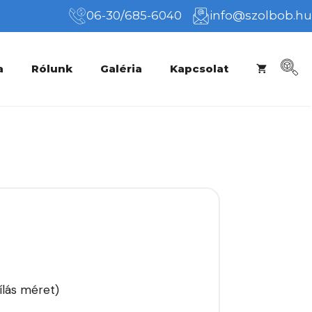
06-30/685-6040
info@szolbob.hu
a
Rólunk
Galéria
Kapcsolat
ílás méret)