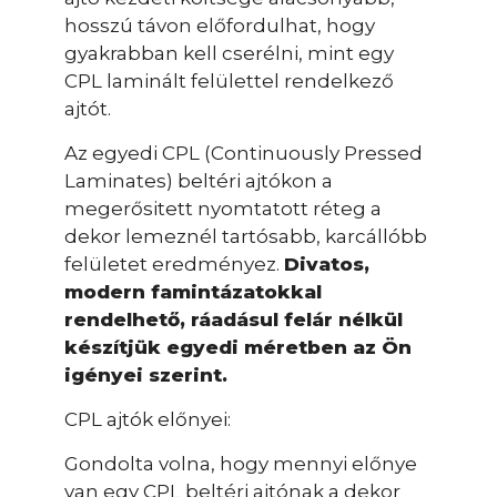
hosszú távon előfordulhat, hogy
gyakrabban kell cserélni, mint egy
CPL laminált felülettel rendelkező
ajtót.
Az egyedi CPL (Continuously Pressed
Laminates) beltéri ajtókon a
megerősitett nyomtatott réteg a
dekor lemeznél tartósabb, karcállóbb
felületet eredményez.
Divatos,
modern famintázatokkal
rendelhető, ráadásul felár nélkül
készítjük egyedi méretben az Ön
igényei szerint.
CPL ajtók előnyei:
Gondolta volna, hogy mennyi előnye
van egy CPL beltéri ajtónak a dekor