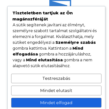
Tiszteletben tartjuk az Ön
magánszféráját
A sütik segítenek javítani az élményt,
személyre szabott tartalmat szolgáltatni és
elemezni a forgalmat. Kiválaszthatja, mely
sütiket engedélyezi a
Személyre szabás
gombra kattintva. Kattintson a
Mind
elfogadása
gombra a hozzájáruláshoz,
Hasznos linkek
vagy a
Mind elutasítása
gombra a nem
Adatvédelmi tájékoztató
alapvető sütik elutasításához.
ÁSZF
Testreszabás
Cookie tájékoztató
Kövess minket közösségi oldalainkon
Mindet elutasít
Mindet elfogad