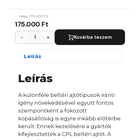
Alap:
175.000
Ft
175.000 Ft
−
+
Kosárba teszem
Leírás
Leírás
A különféle beltéri ajtótípusok iránti
igény növekedésével együtt fontos
szempontként a fokozott
kopásállóság is egyre inkább előtérbe
került. Ennek kezelésére a gyártók
kifejlesztették a CPL beltéri ajtót. A