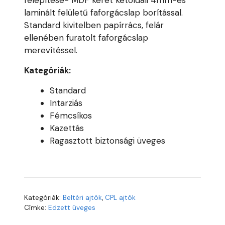
felépítése- MDF keret kétoldali 4mm-es
laminált felületű faforgácslap borítással.
Standard kivitelben papírrács, felár
ellenében furatolt faforgácslap
merevítéssel.
Kategóriák:
Standard
Intarziás
Fémcsíkos
Kazettás
Ragasztott biztonsági üveges
Kategóriák:
Beltéri ajtók
,
CPL ajtók
Címke:
Edzett üveges