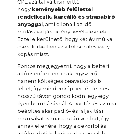
CPL azáltal vált ismertté,
hogy
keményebb felülettel
rendelkezik, karcálló és strapabíró
anyaggal
, ami ellenáll az idő
múlásával járó igénybevételeknek.
Ezzel elkerülhető, hogy két év múlva
cserélni kelljen az ajtót sérülés vagy
kopás miatt.
Fontos megjegyezni, hogy a beltéri
ajtó cseréje nemcsak egyszerű,
hanem költséges beavatkozás is
lehet, így mindenképpen érdemes
hosszú távon gondolkodni egy-egy
ilyen beruházásnál. A bontás és az újra
beépítés akár padló- és faljavítási
munkákat is maga után vonhat, így
annak ellenére, hogy a dekorfóliás
ajtó kezdeti költsége alacsonyabb,