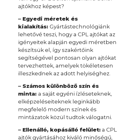
ajtókhoz képest?
– Egyedi méretek és
kialakítás:
Gyártástechnológiánk
lehetővé teszi, hogy a CPL ajtókat az
igényeitek alapján egyedi méretben
készítsük el, így szakértőink
segítségével pontosan olyan ajtókat
tervezhettek, amelyek tökéletesen
illeszkednek az adott helyiséghez.
– Számos különböző szín és
minta:
a saját egyéni ízléseteknek,
elképzeléseiteknek leginkább
megfelelő modern színek és
mintázatok közül tudtok válogatni.
– Ellenálló, kopásálló felület:
a CPL
ajtók gyártásához kiváló minőségű,