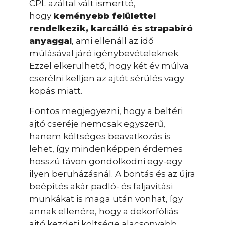
CPL azáltal vált ismertté,
hogy
keményebb felülettel
rendelkezik, karcálló és strapabíró
anyaggal
, ami ellenáll az idő
múlásával járó igénybevételeknek.
Ezzel elkerülhető, hogy két év múlva
cserélni kelljen az ajtót sérülés vagy
kopás miatt.
Fontos megjegyezni, hogy a beltéri
ajtó cseréje nemcsak egyszerű,
hanem költséges beavatkozás is
lehet, így mindenképpen érdemes
hosszú távon gondolkodni egy-egy
ilyen beruházásnál. A bontás és az újra
beépítés akár padló- és faljavítási
munkákat is maga után vonhat, így
annak ellenére, hogy a dekorfóliás
ajtó kezdeti költsége alacsonyabb,