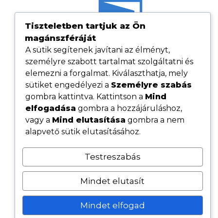
Tiszteletben tartjuk az Ön
magánszféráját
A sütik segítenek javítani az élményt,
személyre szabott tartalmat szolgáltatni és
elemezni a forgalmat. Kiválaszthatja, mely
sütiket engedélyezi a
Személyre szabás
gombra kattintva. Kattintson a
Mind
elfogadása
gombra a hozzájáruláshoz,
Hasznos linkek
vagy a
Mind elutasítása
gombra a nem
Adatvédelmi tájékoztató
alapvető sütik elutasításához.
ÁSZF
Testreszabás
Cookie tájékoztató
Kövess minket közösségi oldalainkon
Mindet elutasít
Mindet elfogad