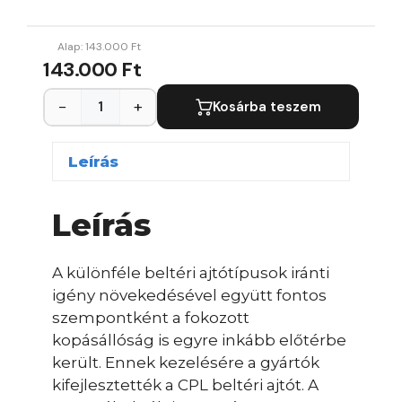
Alap:
143.000
Ft
143.000 Ft
−
+
Kosárba teszem
Leírás
Leírás
A különféle beltéri ajtótípusok iránti
igény növekedésével együtt fontos
szempontként a fokozott
kopásállóság is egyre inkább előtérbe
került. Ennek kezelésére a gyártók
kifejlesztették a CPL beltéri ajtót. A