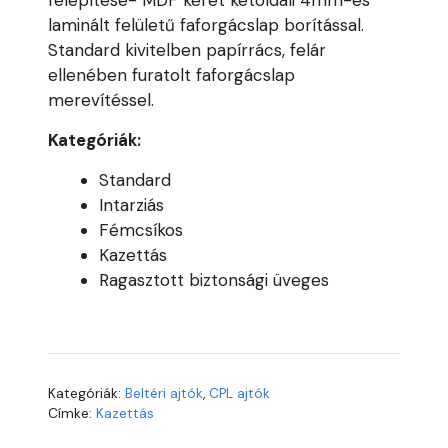
felépítése- MDF keret kétoldali 4mm-es
laminált felületű faforgácslap borítással.
Standard kivitelben papírrács, felár
ellenében furatolt faforgácslap
merevítéssel.
Kategóriák:
Standard
Intarziás
Fémcsíkos
Kazettás
Ragasztott biztonsági üveges
Kategóriák:
Beltéri ajtók
,
CPL ajtók
Címke:
Kazettás