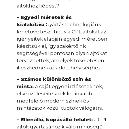
ajtókhoz képest?
– Egyedi méretek és
kialakítás:
Gyártástechnológiánk
lehetővé teszi, hogy a CPL ajtókat az
igényeitek alapján egyedi méretben
készítsük el, így szakértőink
segítségével pontosan olyan ajtókat
tervezhettek, amelyek tökéletesen
illeszkednek az adott helyiséghez.
– Számos különböző szín és
minta:
a saját egyéni ízléseteknek,
elképzeléseiteknek leginkább
megfelelő modern színek és
mintázatok közül tudtok válogatni.
– Ellenálló, kopásálló felület:
a CPL
ajtók gyártásához kiváló minőségű,