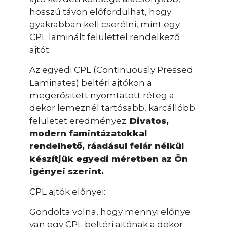
hosszú távon előfordulhat, hogy
gyakrabban kell cserélni, mint egy
CPL laminált felülettel rendelkező
ajtót.
Az egyedi CPL (Continuously Pressed
Laminates) beltéri ajtókon a
megerősitett nyomtatott réteg a
dekor lemeznél tartósabb, karcállóbb
felületet eredményez.
Divatos,
modern famintázatokkal
rendelhető, ráadásul felár nélkül
készítjük egyedi méretben az Ön
igényei szerint.
CPL ajtók előnyei:
Gondolta volna, hogy mennyi előnye
van egy CPL beltéri ajtónak a dekor