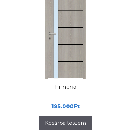
Himéria
195.000
Ft
Kosárba teszem