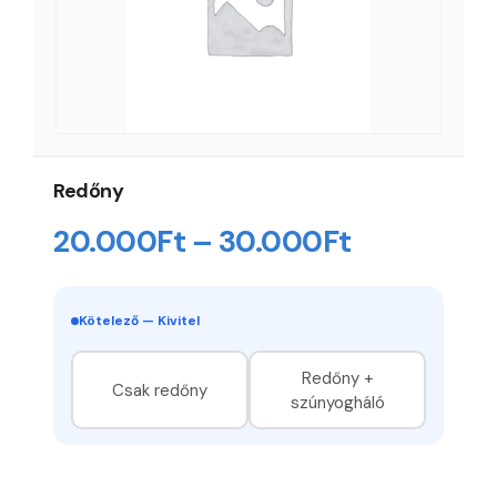
Redőny
Ártartomá
20.000
Ft
–
30.000
Ft
20.000Ft
-
Kötelező — Kivitel
30.000Ft
Redőny +
Csak redőny
szúnyogháló