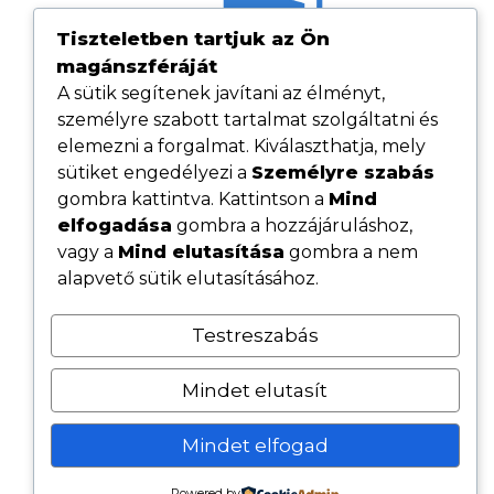
Tiszteletben tartjuk az Ön
magánszféráját
A sütik segítenek javítani az élményt,
személyre szabott tartalmat szolgáltatni és
elemezni a forgalmat. Kiválaszthatja, mely
sütiket engedélyezi a
Személyre szabás
gombra kattintva. Kattintson a
Mind
elfogadása
gombra a hozzájáruláshoz,
Hasznos linkek
vagy a
Mind elutasítása
gombra a nem
Adatvédelmi tájékoztató
alapvető sütik elutasításához.
ÁSZF
Testreszabás
Cookie tájékoztató
Kövess minket közösségi oldalainkon
Mindet elutasít
Mindet elfogad
© 2026 - Minden jog fenntartva - Szolbob Fenster Kft.
Powered by