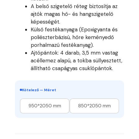
A belső szigetelő réteg biztosítja az
ajtók magas hő- és hangszigetelő
képességét.
Külső festékanyaga (Epoxigyanta és
poliészterbázisú, hőre keményedő
porhalmazú festékanyag).
Ajtópántok: 4 darab, 3,5 mm vastag
acéllemez alapú, a tokba süllyesztett,
állítható csapágyas csuklópántok.
Kötelező — Méret
950*2050 mm
850*2050 mm