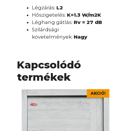
Légzárás:
L2
Hőszigetelés:
K=1.3 W/m2K
Léghang gátlás:
Rv = 27 dB
Szilárdsági
követelmények:
Nagy
Kapcsolódó
termékek
AKCIÓ!