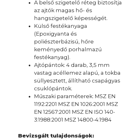
A belső szigetelő réteg biztosítja
az ajtók magas hő- és
hangszigetelő képességét.
Külső festékanyaga
(Epoxigyanta és
poliészterbázisú, hőre
keményedő porhalmazú
festékanyag).
Ajtópántok: 4 darab, 3,5 mm
vastag acéllemez alapú, a tokba
süllyesztett, állítható csapágyas
csuklópántok.
Műszaki paraméterek: MSZ EN
1192:2201 MSZ EN 1026:2001 MSZ
EN 12567:2001 MSZ EN ISO 140-
3:1988:2001 MSZ 14800-4:1984
Bevizsgált tulajdonságok: