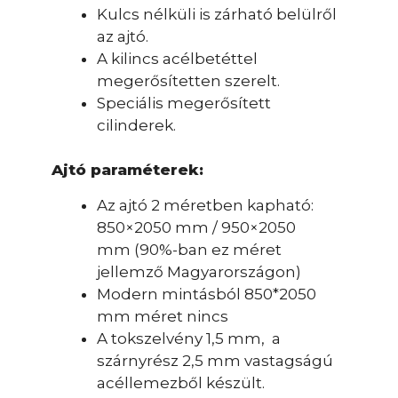
Kulcs nélküli is zárható belülről
az ajtó.
A kilincs acélbetéttel
megerősítetten szerelt.
Speciális megerősített
cilinderek.
Ajtó paraméterek:
Az ajtó 2 méretben kapható:
850×2050 mm / 950×2050
mm (90%-ban ez méret
jellemző Magyarországon)
Modern mintásból 850*2050
mm méret nincs
A tokszelvény 1,5 mm, a
szárnyrész 2,5 mm vastagságú
acéllemezből készült.