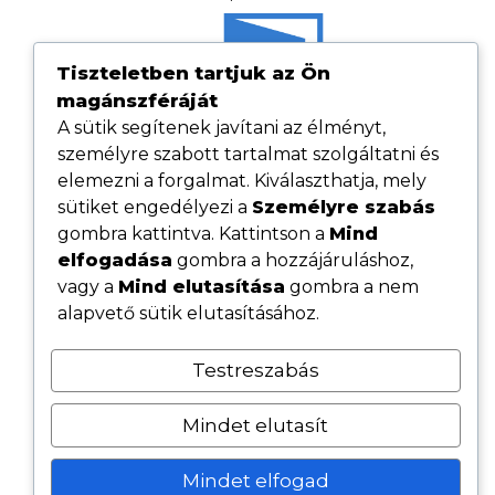
Tiszteletben tartjuk az Ön
magánszféráját
A sütik segítenek javítani az élményt,
személyre szabott tartalmat szolgáltatni és
elemezni a forgalmat. Kiválaszthatja, mely
sütiket engedélyezi a
Személyre szabás
gombra kattintva. Kattintson a
Mind
elfogadása
gombra a hozzájáruláshoz,
Hasznos linkek
vagy a
Mind elutasítása
gombra a nem
Adatvédelmi tájékoztató
alapvető sütik elutasításához.
ÁSZF
Testreszabás
Cookie tájékoztató
Kövess minket közösségi oldalainkon
Mindet elutasít
Mindet elfogad