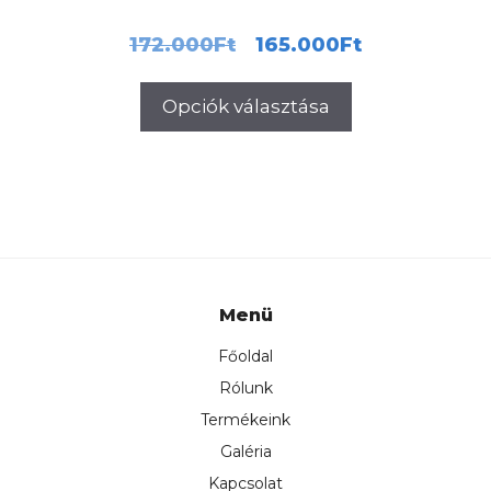
Original
Current
172.000
Ft
165.000
Ft
price
price
Opciók választása
was:
is:
172.000Ft.
165.000F
Menü
Főoldal
Rólunk
Termékeink
Galéria
Kapcsolat