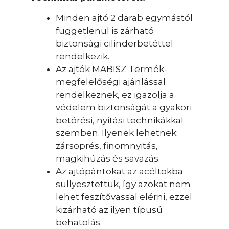
Minden ajtó 2 darab egymástól
függetlenül is zárható
biztonsági cilinderbetéttel
rendelkezik.
Az ajtók MABISZ Termék-
megfelelőségi ajánlással
rendelkeznek, ez igazolja a
védelem biztonságát a gyakori
betörési, nyitási technikákkal
szemben. Ilyenek lehetnek:
zársöprés, finomnyitás,
magkihúzás és savazás.
Az ajtópántokat az acéltokba
süllyesztettük, így azokat nem
lehet feszítővassal elérni, ezzel
kizárható az ilyen típusú
behatolás.