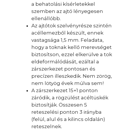
a behatolási kísérletekkel
szemben az ajtó lényegesen
ellenállóbb.
Az ajtótok szelvényrésze szintén
acéllemezből készült, ennek
vastagsága 1,5 mm. Feladata,
hogy a toknak kellő merevséget
biztosítson, ezzel elkerülve a tok
eldeformálódását, ezáltal a
zárszerkezet pontosan és
precízen illeszkedik. Nem zörög,
nem lötyög évek múlva sem!
A zárszerkezet 15+1 ponton
záródik, a rögzülést acéltüskék
biztosítják. Összesen 5
reteszelési ponton 3 irányba
(felül, alul és a kilincs oldalán)
reteszelnek.