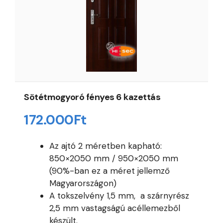
Sötétmogyoró fényes 6 kazettás
172.000
Ft
Az ajtó 2 méretben kapható:
850×2050 mm / 950×2050 mm
(90%-ban ez a méret jellemző
Magyarországon)
A tokszelvény 1,5 mm, a szárnyrész
2,5 mm vastagságú acéllemezből
készült.