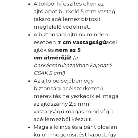
A tokból kifeszítés ellen az
ajtólapot burkoló 5 mm vastag
takaró acéllemez biztosít
megfelelő védelmet.
A biztonsági ajtóink minden
esetben
7 cm vastagságú
acél
ajtók és
nem
az
5
cm
átmérőjű!
(a
barkácsáruházakban kapható
CSAK 5 cm!)
Az ajtó belsejében egy
biztonsági acélszerkezetű
merevítés helyezkedik el, maga
az ajtószárny 2,5 mm
vastagságú magas minőségű
acéllemezből készült.
Maga a kilincs és a pánt oldalán
külön megerősítést kapott, így