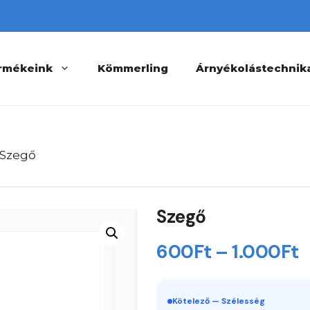
rmékeink
Kömmerling
Árnyékolástechnik
 Szegő
Szegő
Á
600
Ft
–
1.000
Ft
6
-
Kötelező — Szélesség