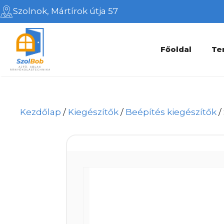
Kilépés
Szolnok, Mártírok útja 57
a
tartalomba
Főoldal
Te
Kezdőlap
/
Kiegészítők
/
Beépítés kiegészítők
/