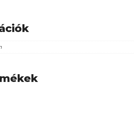
ációk
m
rmékek