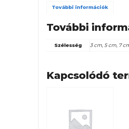
További információk
További inform
Szélesség
3 cm, 5 cm, 7 c
Kapcsolódó te
Ennek
a
terméknek
több
variációja
van.