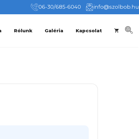
06-30/685-6040
info@szolbob.hu
a
Rólunk
Galéria
Kapcsolat
rtartomány:
00Ft