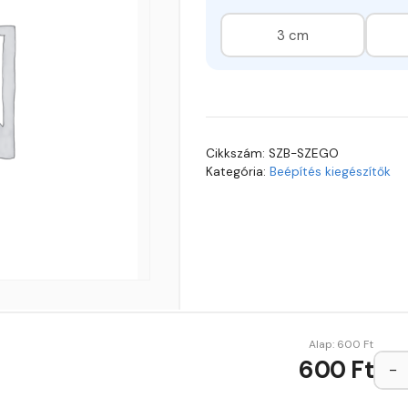
1
3 cm
Cikkszám:
SZB-SZEGO
Kategória:
Beépítés kiegészítők
Alap:
600
Ft
600 Ft
−