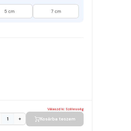
.000Ft
5 cm
7 cm
Válaszd ki: Szélesség
+
Kosárba teszem