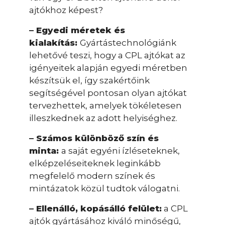
ajtókhoz képest?
– Egyedi méretek és
kialakítás:
Gyártástechnológiánk
lehetővé teszi, hogy a CPL ajtókat az
igényeitek alapján egyedi méretben
készítsük el, így szakértőink
segítségével pontosan olyan ajtókat
tervezhettek, amelyek tökéletesen
illeszkednek az adott helyiséghez.
– Számos különböző szín és
minta:
a saját egyéni ízléseteknek,
elképzeléseiteknek leginkább
megfelelő modern színek és
mintázatok közül tudtok válogatni.
– Ellenálló, kopásálló felület:
a CPL
ajtók gyártásához kiváló minőségű,