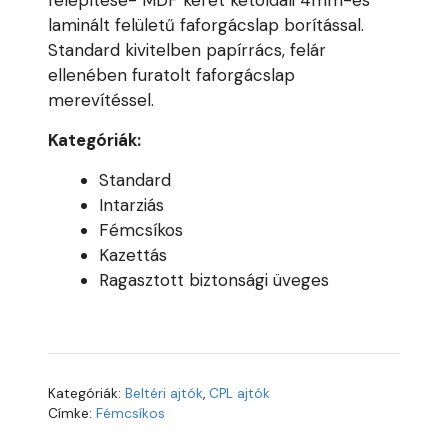
felépítése- MDF keret kétoldali 4mm-es
laminált felületű faforgácslap borítással.
Standard kivitelben papírrács, felár
ellenében furatolt faforgácslap
merevítéssel.
Kategóriák:
Standard
Intarziás
Fémcsíkos
Kazettás
Ragasztott biztonsági üveges
Kategóriák:
Beltéri ajtók
,
CPL ajtók
Címke:
Fémcsíkos