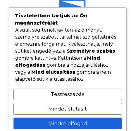
Tiszteletben tartjuk az Ön
magánszféráját
A sütik segítenek javítani az élményt,
személyre szabott tartalmat szolgáltatni és
elemezni a forgalmat. Kiválaszthatja, mely
sütiket engedélyezi a
Személyre szabás
gombra kattintva. Kattintson a
Mind
elfogadása
gombra a hozzájáruláshoz,
Hasznos linkek
vagy a
Mind elutasítása
gombra a nem
Adatvédelmi tájékoztató
alapvető sütik elutasításához.
ÁSZF
Testreszabás
Cookie tájékoztató
Kövess minket közösségi oldalainkon
Mindet elutasít
Mindet elfogad