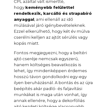
CPL azáltal vált ismertté,
hogy
keményebb felülettel
rendelkezik, karcálló és strapabíró
anyaggal
, ami ellenáll az idő
múlásával járó igénybevételeknek.
Ezzel elkerülhető, hogy két év múlva
cserélni kelljen az ajtót sérülés vagy
kopás miatt.
Fontos megjegyezni, hogy a beltéri
ajtó cseréje nemcsak egyszerű,
hanem költséges beavatkozás is
lehet, így mindenképpen érdemes
hosszú távon gondolkodni egy-egy
ilyen beruházásnál. A bontás és az újra
beépítés akár padló- és faljavítási
munkákat is maga után vonhat, így
annak ellenére, hogy a dekorfóliás
ajtó kezdeti költsége alacsonyabb,