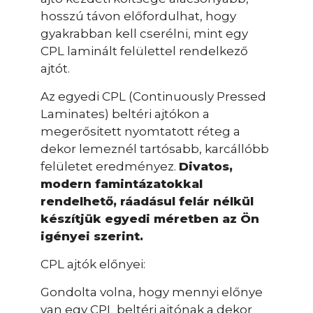
hosszú távon előfordulhat, hogy
gyakrabban kell cserélni, mint egy
CPL laminált felülettel rendelkező
ajtót.
Az egyedi CPL (Continuously Pressed
Laminates) beltéri ajtókon a
megerősitett nyomtatott réteg a
dekor lemeznél tartósabb, karcállóbb
felületet eredményez.
Divatos,
modern famintázatokkal
rendelhető, ráadásul felár nélkül
készítjük egyedi méretben az Ön
igényei szerint.
CPL ajtók előnyei:
Gondolta volna, hogy mennyi előnye
van egy CPL beltéri ajtónak a dekor