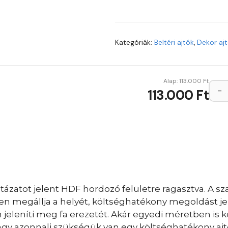
Kategóriák:
Beltéri ajtók
,
Dekor aj
Alap:
113.000
Ft
−
113.000 Ft
ázatot jelent HDF hordozó felületre ragasztva. A sza
sen megállja a helyét, költséghatékony megoldást je
eleníti meg fa erezetét. Akár egyedi méretben is ké
vagy azonnali szükségük van egy költséghatékony ajt