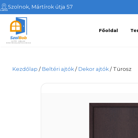
Kilépés
Szolnok, Mártírok útja 57
a
tartalomba
Főoldal
Te
Kezdőlap
/
Beltéri ajtók
/
Dekor ajtók
/ Türosz