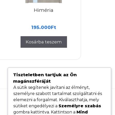
Himéria
195.000
Ft
Kosárba teszem
Tiszteletben tartjuk az Ön
magánszféráját
A sütik segítenek javítani az élményt,
személyre szabott tartalmat szolgáltatni és
elemezni a forgalmat. Kiválaszthatja, mely
Hasznos linkek
sütiket engedélyezi a
Személyre szabás
Adatvédelmi tájékoztató
gombra kattintva. Kattintson a
Mind