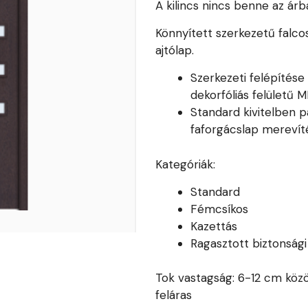
A kilincs nincs benne az árb
Könnyített szerkezetű falco
ajtólap.
Szerkezeti felépítés
dekorfóliás felületű 
Standard kivitelben pa
faforgácslap merevíté
Kategóriák:
Standard
Fémcsíkos
Kazettás
Ragasztott biztonság
Tok vastagság: 6-12 cm közö
feláras