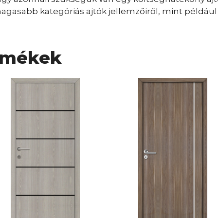
gasabb kategóriás ajtók jellemzőiről, mint például a
rmékek