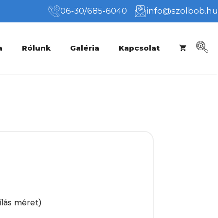
06-30/685-6040
info@szolbob.hu
a
Rólunk
Galéria
Kapcsolat
ílás méret)