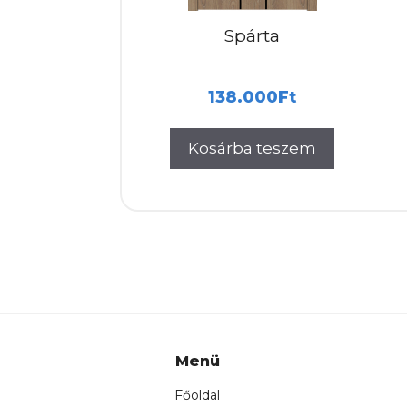
Spárta
138.000
Ft
Kosárba teszem
Menü
Főoldal