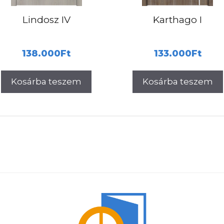
Lindosz IV
Karthago I
138.000
Ft
133.000
Ft
Kosárba teszem
Kosárba teszem