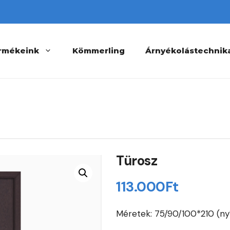
rmékeink
Kömmerling
Árnyékolástechnik
Türosz
113.000
Ft
Méretek: 75/90/100*210 (ny