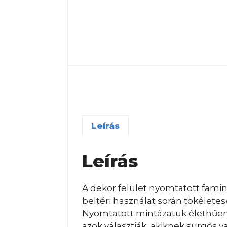
Leírás
Leírás
A dekor felület nyomtatott famint
beltéri használat során tökélete
Nyomtatott mintázatuk élethűen j
azok választják, akiknek sürgős 