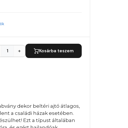
tók
+
Kosárba teszem
bvány dekor beltéri ajtó átlagos,
lent a családi házak esetében.
szülhet! Ezt a típust általában
óra, és ezért hajlandóak