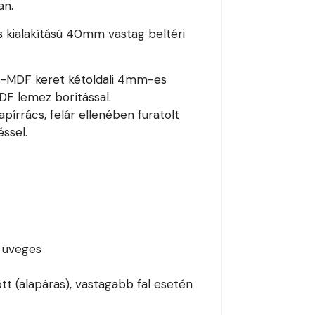
an.
s kialakítású 40mm vastag beltéri
e -MDF keret kétoldali 4mm-es
MDF lemez borítással.
pírrács, felár ellenében furatolt
ssel.
i üveges
tt (alapáras), vastagabb fal esetén