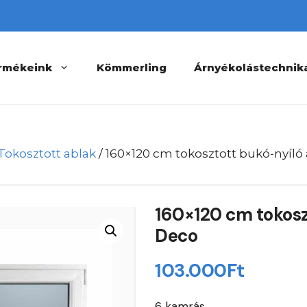
rmékeink
Kömmerling
Árnyékolástechnik
Tokosztott ablak
/ 160×120 cm tokosztott bukó-nyíló
160×120 cm tokosz
Deco
103.000
Ft
6 kamrás