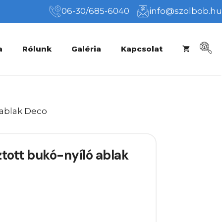
06-30/685-6040
info@szolbob.hu
a
Rólunk
Galéria
Kapcsolat
 ablak Deco
tott bukó-nyíló ablak