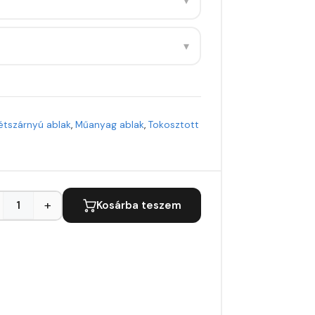
▾
▾
étszárnyú ablak
,
Műanyag ablak
,
Tokosztott
+
Kosárba teszem