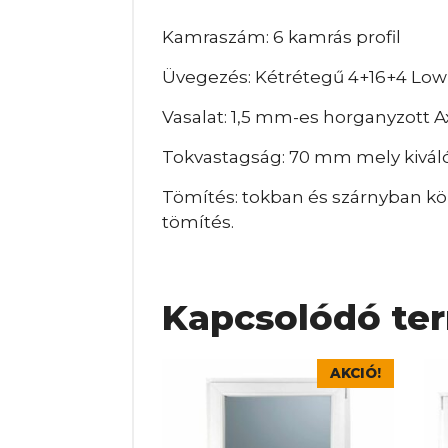
Kamraszám: 6 kamrás profil
Üvegezés: Kétrétegű 4+16+4 Lo
Vasalat: 1,5 mm-es horganyzott A
Tokvastagság: 70 mm mely kiváló
Tömítés: tokban és szárnyban kör
tömítés.
Kapcsolódó te
Ennek
En
AKCIÓ!
a
a
terméknek
te
több
tö