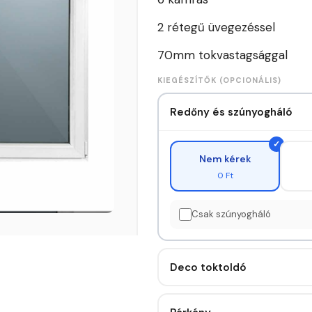
2 rétegű üvegezéssel
70mm tokvastagsággal
KIEGÉSZÍTŐK (OPCIONÁLIS)
Redőny és szúnyogháló
Nem kérek
0 Ft
Csak szúnyogháló
Deco toktoldó