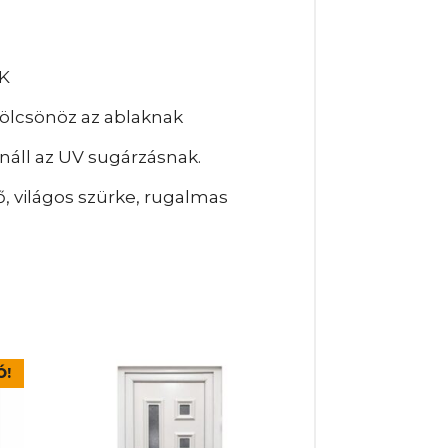
K
kölcsönöz az ablaknak
náll az UV sugárzásnak.
, világos szürke, rugalmas
Ennek
Ó!
a
terméknek
több