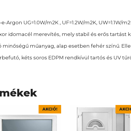
w-e-Argon UG=1.0W/m2K , UF=1.2W/m2K, UW=1.1W/m2
xor idomacél merevítés, mely stabil és erős tartást 
 minőségű műanyag, alap esetben fehér színű. Elle
befutó, kéts soros EDPM rendkívül tartós és UV tűrő
rmékek
nek
Ennek
AKCIÓ!
AKCI
a
rméknek
terméknek
bb
több