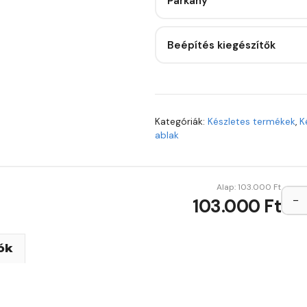
Párkány
Beépítés kiegészítők
Kategóriák:
Készletes termékek
,
K
ablak
Alap:
103.000
Ft
−
103.000 Ft
ók