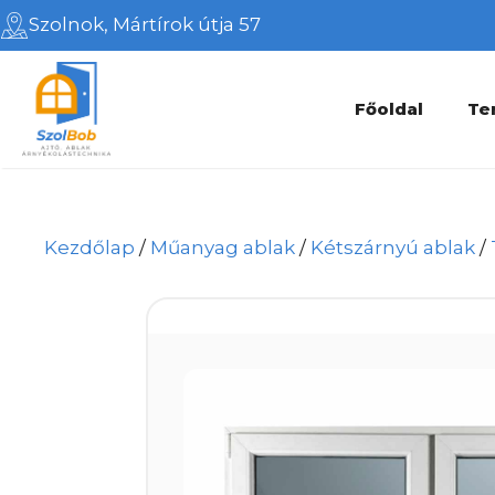
Kilépés
Szolnok, Mártírok útja 57
a
tartalomba
Főoldal
Te
Kezdőlap
/
Műanyag ablak
/
Kétszárnyú ablak
/