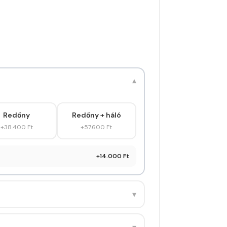
▾
Redőny
Redőny + háló
+38.400 Ft
+57.600 Ft
+14.000 Ft
▾