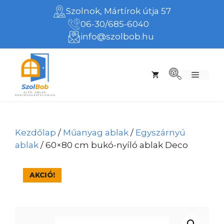
Kilépés
Szolnok, Mártírok útja 57
a
06-30/685-6040
tartalomba
info@szolbob.hu
Menü
Kezdőlap
/
Műanyag ablak
/
Egyszárnyú
ablak
/ 60×80 cm bukó-nyíló ablak Deco
AKCIÓ!