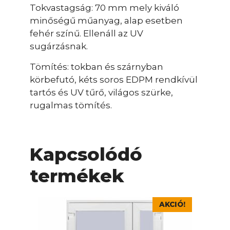
Tokvastagság: 70 mm mely kiváló
minőségű műanyag, alap esetben
fehér színű. Ellenáll az UV
sugárzásnak.
Tömítés: tokban és szárnyban
körbefutó, kéts soros EDPM rendkívül
tartós és UV tűrő, világos szürke,
rugalmas tömítés.
Kapcsolódó
termékek
Ennek
AKCIÓ!
a
terméknek