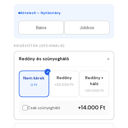
Kötelező — Nyitásirány
Balos
Jobbos
KIEGÉSZÍTŐK (OPCIONÁLIS)
Redőny és szúnyogháló
▾
Redőny
Redőny +
Nem kérek
háló
+20.000 Ft
0 Ft
+30.000 Ft
+14.000 Ft
Csak szúnyogháló