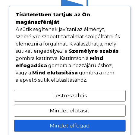
Tiszteletben tartjuk az Ön
magánszféráját
A sütik segítenek javítani az élményt,
személyre szabott tartalmat szolgáltatni és
elemezni a forgalmat. Kiválaszthatja, mely
sütiket engedélyezi a
Személyre szabás
gombra kattintva. Kattintson a
Mind
elfogadása
gombra a hozzájáruláshoz,
Hasznos linkek
vagy a
Mind elutasítása
gombra a nem
Adatvédelmi tájékoztató
alapvető sütik elutasításához.
ÁSZF
Testreszabás
Cookie tájékoztató
Kövess minket közösségi oldalainkon
Mindet elutasít
Mindet elfogad
© 2026 - Minden jog fenntartva - Szolbob Fenster Kft.