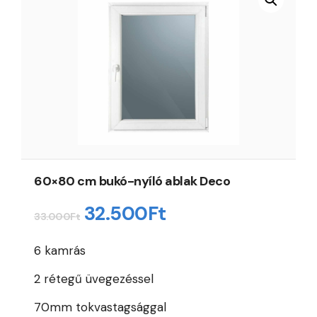
60×80 cm bukó-nyíló ablak Deco
Original
Current
32.500
Ft
33.000
Ft
price
price
6 kamrás
was:
is:
2 rétegű üvegezéssel
33.000Ft.
32.500Ft.
70mm tokvastagsággal