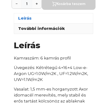
−
+
Kosárba teszem
Leírás
További információk
Leírás
Kamraszám: 6 kamrás profil
Üvegezés: Kétrétegű 4+16+4 Low-e-
Argon UG=1.0W/m2K , UF=1.2W/m2K,
UW=1.1W/m2K
Vasalat: 1,5 mm-es horganyzott Axor
idomacél merevítés, mely stabil és
erős tartást kölcsönöz az ablaknak