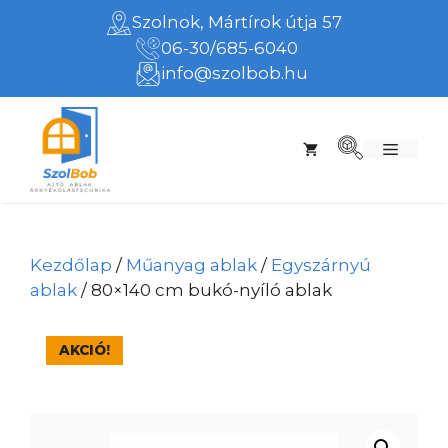
Kilépés
Szolnok, Mártírok útja 57
a
06-30/685-6040
tartalomba
info@szolbob.hu
Menü
Kezdőlap
/
Műanyag ablak
/
Egyszárnyú
ablak
/ 80×140 cm bukó-nyíló ablak
AKCIÓ!