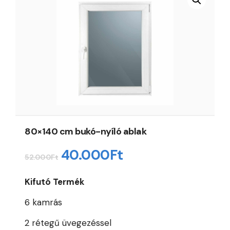
80×140 cm bukó-nyíló ablak
Original
Current
40.000
Ft
52.000
Ft
price
price
Kifutó Termék
was:
is:
6 kamrás
52.000Ft.
40.000Ft.
2 rétegű üvegezéssel