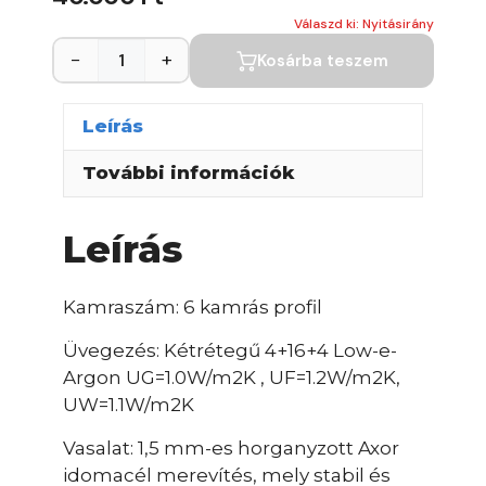
Válaszd ki: Nyitásirány
−
+
Kosárba teszem
Leírás
További információk
Leírás
Kamraszám: 6 kamrás profil
Üvegezés: Kétrétegű 4+16+4 Low-e-
Argon UG=1.0W/m2K , UF=1.2W/m2K,
UW=1.1W/m2K
Vasalat: 1,5 mm-es horganyzott Axor
idomacél merevítés, mely stabil és