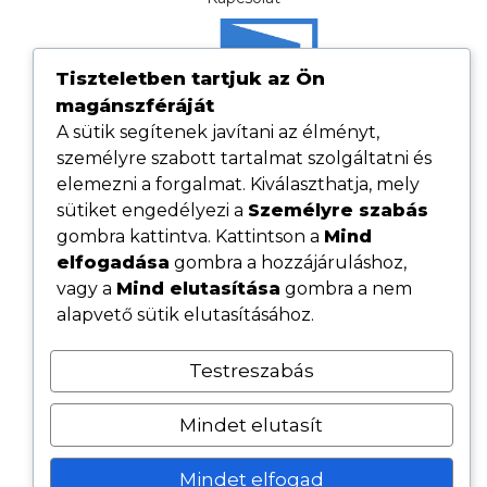
Tiszteletben tartjuk az Ön
magánszféráját
A sütik segítenek javítani az élményt,
személyre szabott tartalmat szolgáltatni és
elemezni a forgalmat. Kiválaszthatja, mely
sütiket engedélyezi a
Személyre szabás
gombra kattintva. Kattintson a
Mind
elfogadása
gombra a hozzájáruláshoz,
Hasznos linkek
vagy a
Mind elutasítása
gombra a nem
Adatvédelmi tájékoztató
alapvető sütik elutasításához.
ÁSZF
Testreszabás
Cookie tájékoztató
Kövess minket közösségi oldalainkon
Mindet elutasít
Mindet elfogad