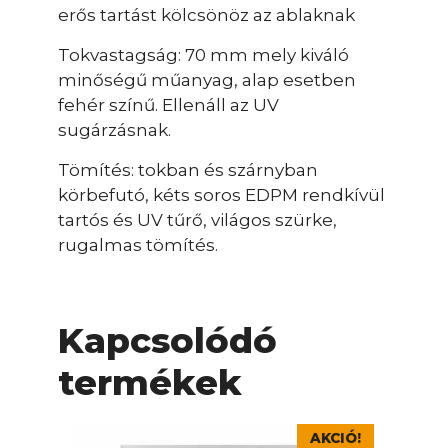
erős tartást kölcsönöz az ablaknak
Tokvastagság: 70 mm mely kiváló
minőségű műanyag, alap esetben
fehér színű. Ellenáll az UV
sugárzásnak.
Tömítés: tokban és szárnyban
körbefutó, kéts soros EDPM rendkívül
tartós és UV tűrő, világos szürke,
rugalmas tömítés.
Kapcsolódó
termékek
Ennek
AKCIÓ!