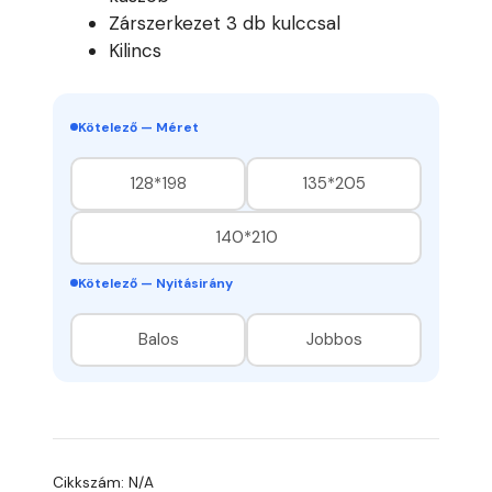
Zárszerkezet 3 db kulccsal
Kilincs
Kötelező — Méret
128*198
135*205
140*210
Kötelező — Nyitásirány
Balos
Jobbos
Cikkszám:
N/A