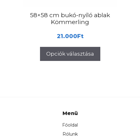
ki
58×58 cm bukó-nyíló ablak
Kömmerling
21.000
Ft
Opciók választása
Menü
Főoldal
Rólunk