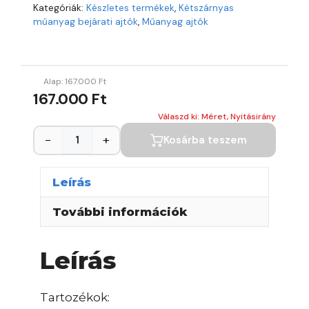
Kategóriák:
Készletes termékek
,
Kétszárnyas
műanyag bejárati ajtók
,
Műanyag ajtók
Alap:
167.000
Ft
167.000 Ft
Válaszd ki: Méret, Nyitásirány
−
+
Kosárba teszem
Leírás
További információk
Leírás
Tartozékok: