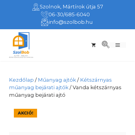
Kilépés
Szolnok, Mártírok útja 57
a
06-30/685-6040
tartalomba
info@szolbob.hu
Menü
Kezdőlap
/
Műanyag ajtók
/
Kétszárnyas
műanyag bejárati ajtók
/ Vanda kétszárnyas
műanyag bejárati ajtó
AKCIÓ!