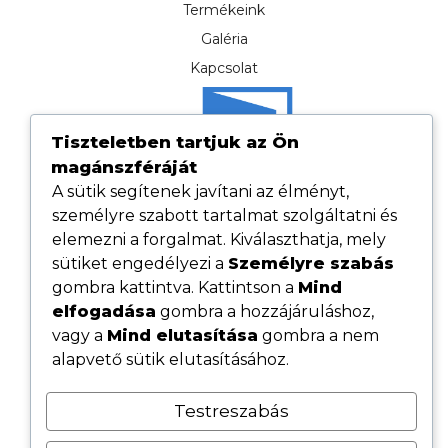
Termékeink
Galéria
Kapcsolat
Tiszteletben tartjuk az Ön
magánszféráját
A sütik segítenek javítani az élményt,
személyre szabott tartalmat szolgáltatni és
elemezni a forgalmat. Kiválaszthatja, mely
sütiket engedélyezi a
Személyre szabás
gombra kattintva. Kattintson a
Mind
elfogadása
gombra a hozzájáruláshoz,
Hasznos linkek
vagy a
Mind elutasítása
gombra a nem
Adatvédelmi tájékoztató
alapvető sütik elutasításához.
ÁSZF
Testreszabás
Cookie tájékoztató