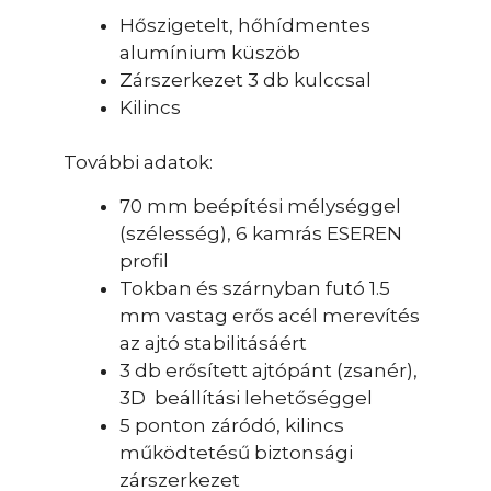
Hőszigetelt, hőhídmentes
alumínium küszöb
Zárszerkezet 3 db kulccsal
Kilincs
További adatok:
70 mm beépítési mélységgel
(szélesség), 6 kamrás ESEREN
profil
Tokban és szárnyban futó 1.5
mm vastag erős acél merevítés
az ajtó stabilitásáért
3 db erősített ajtópánt (zsanér),
3D beállítási lehetőséggel
5 ponton záródó, kilincs
működtetésű biztonsági
zárszerkezet