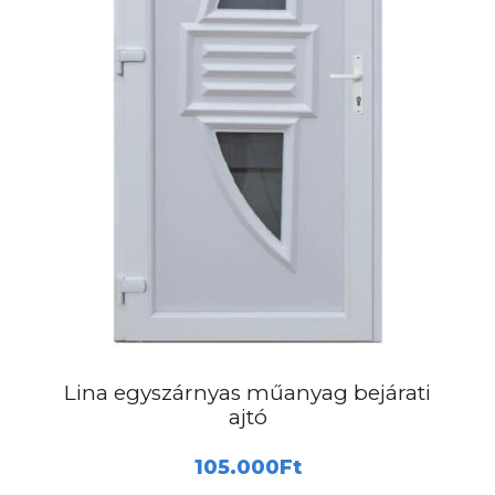
a
termékoldalon
választhatók
ki
Lina egyszárnyas műanyag bejárati
ajtó
105.000
Ft