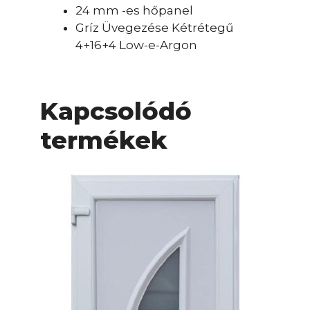
24 mm -es hőpanel
Gríz Üvegezése Kétrétegű
4+16+4 Low-e-Argon
Kapcsolódó
termékek
Ennek
a
terméknek
több
variációja
van.
A
változatok