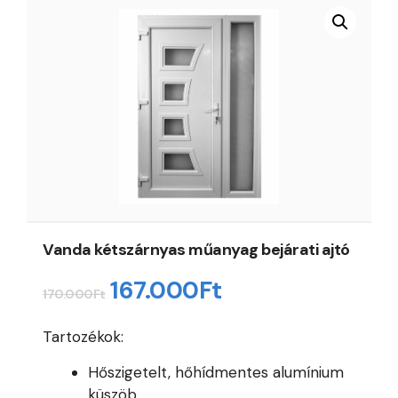
Vanda kétszárnyas műanyag bejárati ajtó
Original
Current
167.000
Ft
170.000
Ft
price
price
Tartozékok:
was:
is:
Hőszigetelt, hőhídmentes alumínium
170.000Ft.
167.000Ft.
küszöb