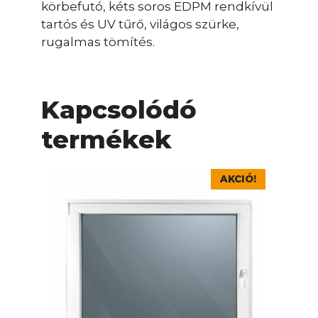
körbefutó, kéts soros EDPM rendkívül
tartós és UV tűrő, világos szürke,
rugalmas tömítés.
Kapcsolódó
termékek
Ennek
AKCIÓ!
a
terméknek
több
variációja
van.
A
változatok