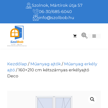
Kilépés
Szolnok, Mártírok útja 57
a
06-30/685-6040
tartalomba
info@szolbob.hu
Menü
Kezdőlap
/
Műanyag ajtók
/
Műanyag erkély
ajtó
/ 160×210 cm kétszárnyas erkélyajtó
Deco