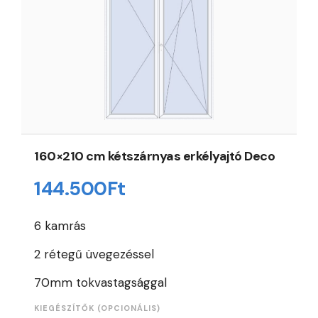
160×210 cm kétszárnyas erkélyajtó Deco
144.500
Ft
6 kamrás
2 rétegű üvegezéssel
70mm tokvastagsággal
KIEGÉSZÍTŐK (OPCIONÁLIS)