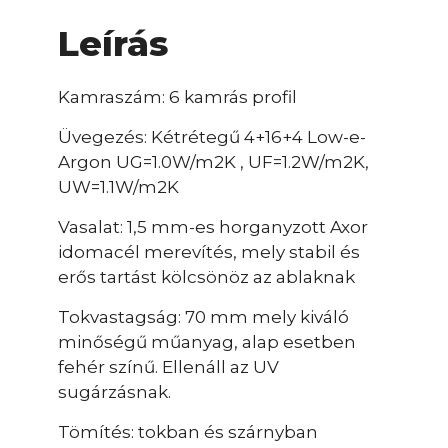
Leírás
Kamraszám: 6 kamrás profil
Üvegezés: Kétrétegű 4+16+4 Low-e-
Argon UG=1.0W/m2K , UF=1.2W/m2K,
UW=1.1W/m2K
Vasalat: 1,5 mm-es horganyzott Axor
idomacél merevítés, mely stabil és
erős tartást kölcsönöz az ablaknak
Tokvastagság: 70 mm mely kiváló
minőségű műanyag, alap esetben
fehér színű. Ellenáll az UV
sugárzásnak.
Tömítés: tokban és szárnyban