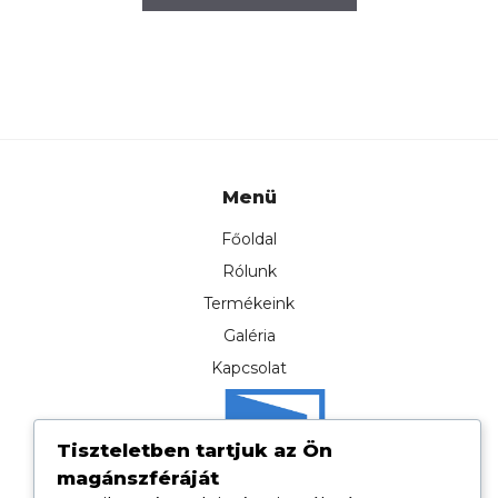
was:
is:
170.000Ft.
167.000F
Menü
Főoldal
Rólunk
Termékeink
Galéria
Kapcsolat
Tiszteletben tartjuk az Ön
magánszféráját