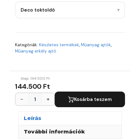
▾
Deco toktoldó
Kategóriák:
Készletes termékek
,
Műanyag ajtók
,
Műanyag erkély ajtó
Alap:
144.500
Ft
144.500 Ft
−
+
Kosárba teszem
Leírás
További információk