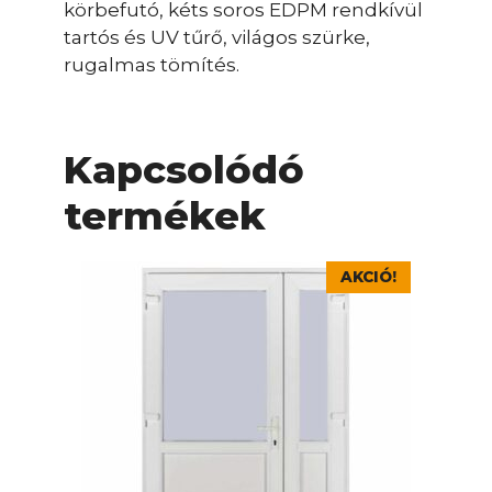
körbefutó, kéts soros EDPM rendkívül
tartós és UV tűrő, világos szürke,
rugalmas tömítés.
Kapcsolódó
termékek
Ennek
AKCIÓ!
a
terméknek
több
variációja
van.
A
változatok