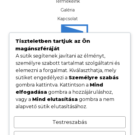
Termékeink
Galéria
Kapcsolat
Tiszteletben tartjuk az Ön
magánszféráját
A sütik segítenek javítani az élményt,
személyre szabott tartalmat szolgáltatni és
elemezni a forgalmat. Kiválaszthatja, mely
sütiket engedélyezi a
Személyre szabás
gombra kattintva. Kattintson a
Mind
elfogadása
gombra a hozzájáruláshoz,
Hasznos linkek
vagy a
Mind elutasítása
gombra a nem
Adatvédelmi tájékoztató
alapvető sütik elutasításához.
ÁSZF
Testreszabás
Cookie tájékoztató