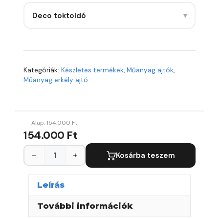
▾
Deco toktoldó
Kategóriák:
Készletes termékek
,
Műanyag ajtók
,
Műanyag erkély ajtó
Alap:
154.000
Ft
154.000 Ft
−
+
Kosárba teszem
Leírás
További információk