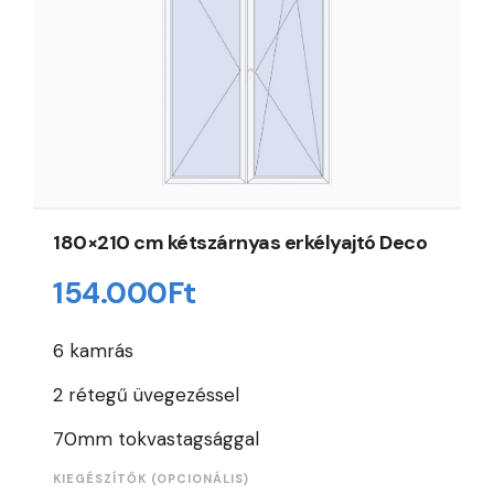
180×210 cm kétszárnyas erkélyajtó Deco
154.000
Ft
6 kamrás
2 rétegű üvegezéssel
70mm tokvastagsággal
KIEGÉSZÍTŐK (OPCIONÁLIS)