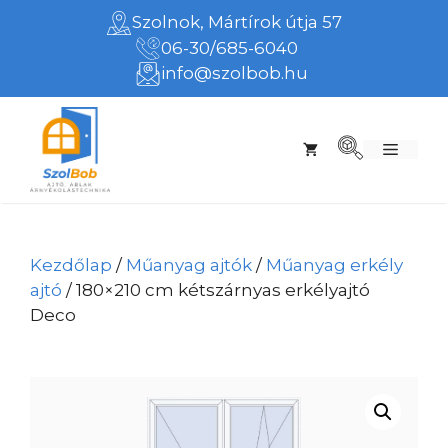
Kilépés
Szolnok, Mártírok útja 57
a
06-30/685-6040
tartalomba
info@szolbob.hu
Menü
Kezdőlap
/
Műanyag ajtók
/
Műanyag erkély
ajtó
/ 180×210 cm kétszárnyas erkélyajtó
Deco