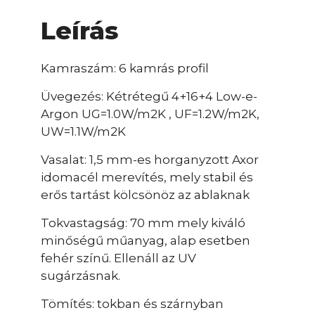
Leírás
Kamraszám: 6 kamrás profil
Üvegezés: Kétrétegű 4+16+4 Low-e-
Argon UG=1.0W/m2K , UF=1.2W/m2K,
UW=1.1W/m2K
Vasalat: 1,5 mm-es horganyzott Axor
idomacél merevítés, mely stabil és
erős tartást kölcsönöz az ablaknak
Tokvastagság: 70 mm mely kiváló
minőségű műanyag, alap esetben
fehér színű. Ellenáll az UV
sugárzásnak.
Tömítés: tokban és szárnyban