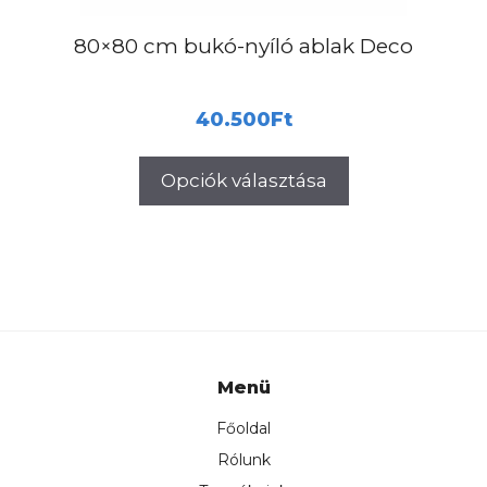
ki
80×80 cm bukó-nyíló ablak Deco
40.500
Ft
Opciók választása
Menü
Főoldal
Rólunk