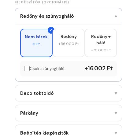
KIEGÉSZÍTŐK (OPCIONÁLIS)
Redőny és szúnyogháló
▾
Redőny
Redőny +
Nem kérek
háló
+56.000 Ft
0 Ft
+70.000 Ft
+16.002 Ft
Csak szúnyogháló
▾
Deco toktoldó
▾
Párkány
▾
Beépítés kiegészítők