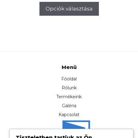
price
price
Opciók választása
was:
is:
170.000Ft.
167.000F
Menü
Főoldal
Rólunk
Termékeink
Galéria
Kapcsolat
Tiszteletben tartjuk az Ön