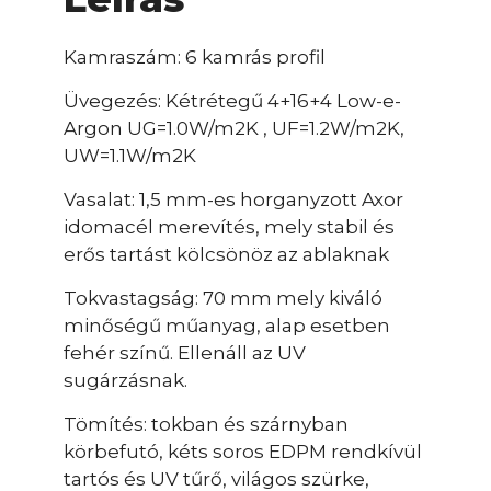
Kamraszám: 6 kamrás profil
Üvegezés: Kétrétegű 4+16+4 Low-e-
Argon UG=1.0W/m2K , UF=1.2W/m2K,
UW=1.1W/m2K
Vasalat: 1,5 mm-es horganyzott Axor
idomacél merevítés, mely stabil és
erős tartást kölcsönöz az ablaknak
Tokvastagság: 70 mm mely kiváló
minőségű műanyag, alap esetben
fehér színű. Ellenáll az UV
sugárzásnak.
Tömítés: tokban és szárnyban
körbefutó, kéts soros EDPM rendkívül
tartós és UV tűrő, világos szürke,