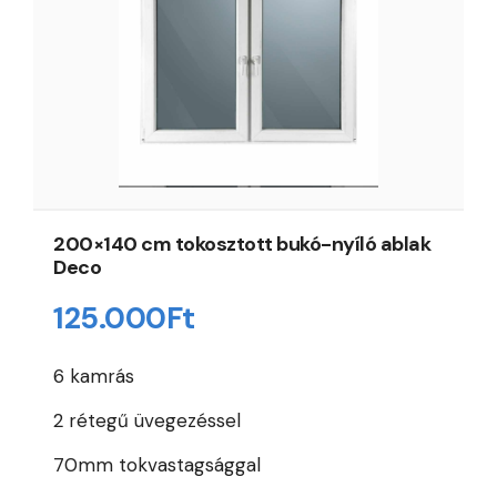
200×140 cm tokosztott bukó-nyíló ablak
Deco
125.000
Ft
6 kamrás
2 rétegű üvegezéssel
70mm tokvastagsággal