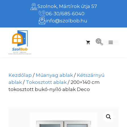
Kilépés
Szolnok, Mártírok útja 57
a
06-30/685-6040
tartalomba
info@szolbob.hu
Menü
Kezdőlap
/
Műanyag ablak
/
Kétszárnyú
ablak
/
Tokosztott ablak
/ 200×140 cm
tokosztott bukó-nyíló ablak Deco