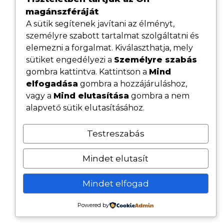
magánszféráját
A sütik segítenek javítani az élményt,
személyre szabott tartalmat szolgáltatni és
elemezni a forgalmat. Kiválaszthatja, mely
sütiket engedélyezi a
Személyre szabás
gombra kattintva. Kattintson a
Mind
elfogadása
gombra a hozzájáruláshoz,
Hasznos linkek
vagy a
Mind elutasítása
gombra a nem
Adatvédelmi tájékoztató
alapvető sütik elutasításához.
ÁSZF
Testreszabás
Cookie tájékoztató
Kövess minket közösségi oldalainkon
Mindet elutasít
Mindet elfogad
© 2026 - Minden jog fenntartva - Szolbob Fenster Kft.
Powered by
Készítette:
Satiweb