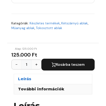
Kategóriák:
Készletes termékek
,
Kétszárnyú ablak
,
Műanyag ablak
,
Tokosztott ablak
Alap:
125.000
Ft
125.000 Ft
−
+
Kosárba teszem
Leírás
További információk
Leírás