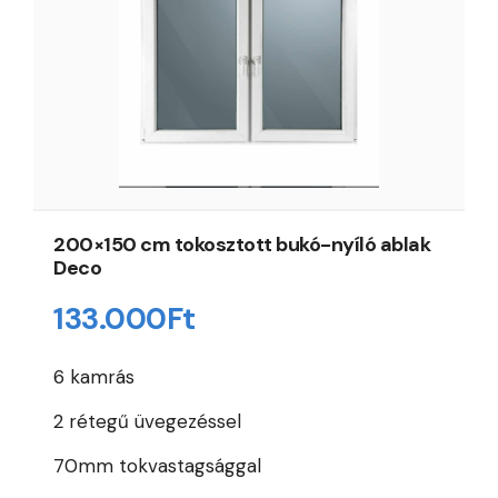
200×150 cm tokosztott bukó-nyíló ablak
Deco
133.000
Ft
6 kamrás
2 rétegű üvegezéssel
70mm tokvastagsággal