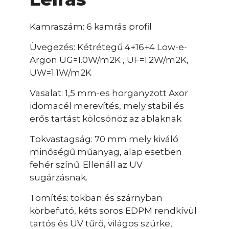
Kamraszám: 6 kamrás profil
Üvegezés: Kétrétegű 4+16+4 Low-e-
Argon UG=1.0W/m2K , UF=1.2W/m2K,
UW=1.1W/m2K
Vasalat: 1,5 mm-es horganyzott Axor
idomacél merevítés, mely stabil és
erős tartást kölcsönöz az ablaknak
Tokvastagság: 70 mm mely kiváló
minőségű műanyag, alap esetben
fehér színű. Ellenáll az UV
sugárzásnak.
Tömítés: tokban és szárnyban
körbefutó, kéts soros EDPM rendkívül
tartós és UV tűrő, világos szürke,