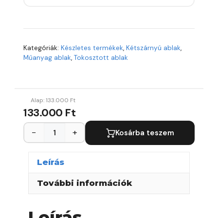
Kategóriák:
Készletes termékek
,
Kétszárnyú ablak
,
Műanyag ablak
,
Tokosztott ablak
Alap:
133.000
Ft
133.000 Ft
−
+
Kosárba teszem
Leírás
További információk
Leírás