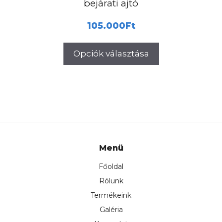
bejárati ajtó
105.000
Ft
Opciók választása
Menü
Főoldal
Rólunk
Termékeink
Galéria