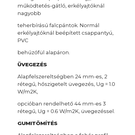
működtetés-gátló, erkélyajtóknál
nagyobb
teherbírású falcpántok. Normál
erkélyajtóknál beépített csappantyú,
PVC
behúzófül alapáron.
ÜVEGEZÉS
Alapfelszereltségben 24 mm-es, 2
rétegű, hőszigetelt üvegezés, Ug = 1.0
W/m2K,
opcióban rendelhető 44 mm-es 3
rétegű, Ug = 0.6 W/m2K, üvegezéssel.
GUMITÖMÍTÉS