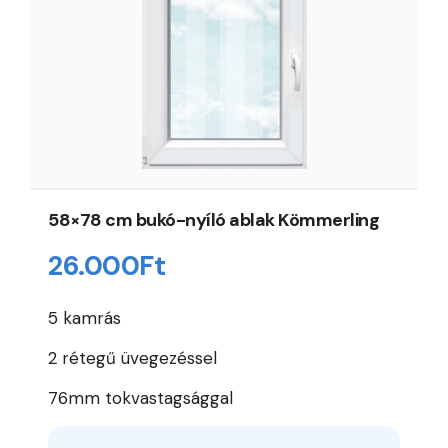
58×78 cm bukó-nyíló ablak Kömmerling
26.000
Ft
5 kamrás
2 rétegű üvegezéssel
76mm tokvastagsággal