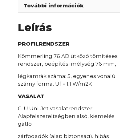
További információk
Leírás
PROFILRENDSZER
Kömmerling 76 AD ütköző tömítéses
rendszer, beépítési mélység 76 mm,
légkamrák száma: 5, egyenes vonalú
szárny forma, Uf = 1.1 W/m2K
VASALAT
G-U Uni-Jet vasalatrendszer.
Alapfelszereltségben alsó, kiemelés
gátló
zárfogadók (alap biztonság), hibás