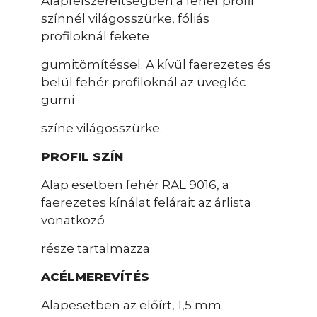
Alapfelszereltségben a fehér profil
színnél világosszürke, fóliás
profiloknál fekete
gumitömítéssel. A kívül faerezetes és
belül fehér profiloknál az üvegléc
gumi
színe világosszürke.
PROFIL SZÍN
Alap esetben fehér RAL 9016, a
faerezetes kínálat felárait az árlista
vonatkozó
része tartalmazza
ACÉLMEREVÍTÉS
Alapesetben az előírt, 1,5 mm