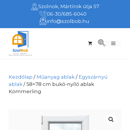
Kilépés
Szolnok, Mártírok útja 57
a
06-30/685-6040
tartalomba
info@szolbob.hu
Menü
Kezdőlap
/
Műanyag ablak
/
Egyszárnyú
ablak
/ 58×78 cm bukó-nyíló ablak
Kömmerling