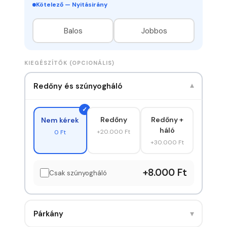
Kötelező — Nyitásirány
Balos
Jobbos
KIEGÉSZÍTŐK (OPCIONÁLIS)
Redőny és szúnyogháló
▾
Redőny
Redőny +
Nem kérek
háló
+20.000 Ft
0 Ft
+30.000 Ft
+8.000 Ft
Csak szúnyogháló
▾
Párkány