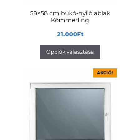
ki
58×58 cm bukó-nyíló ablak
Kömmerling
21.000
Ft
Opciók választása
Ennek
AKCIÓ!
a
terméknek
több
variációja
van.
A
változatok
a