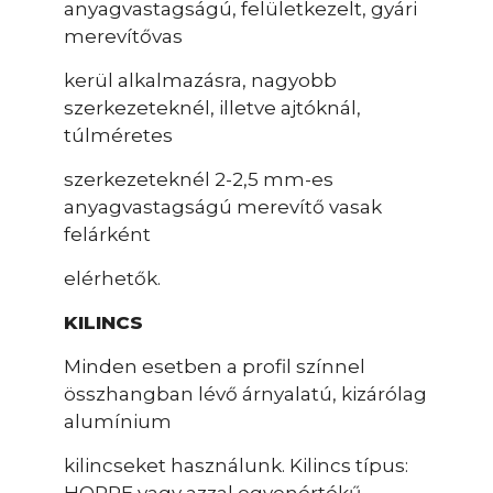
anyagvastagságú, felületkezelt, gyári
merevítővas
kerül alkalmazásra, nagyobb
szerkezeteknél, illetve ajtóknál,
túlméretes
szerkezeteknél 2-2,5 mm-es
anyagvastagságú merevítő vasak
felárként
elérhetők.
KILINCS
Minden esetben a profil színnel
összhangban lévő árnyalatú, kizárólag
alumínium
kilincseket használunk. Kilincs típus: