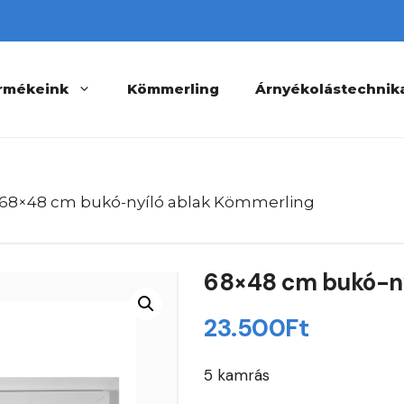
rmékeink
Kömmerling
Árnyékolástechnik
 68×48 cm bukó-nyíló ablak Kömmerling
68×48 cm bukó-ny
23.500
Ft
5 kamrás