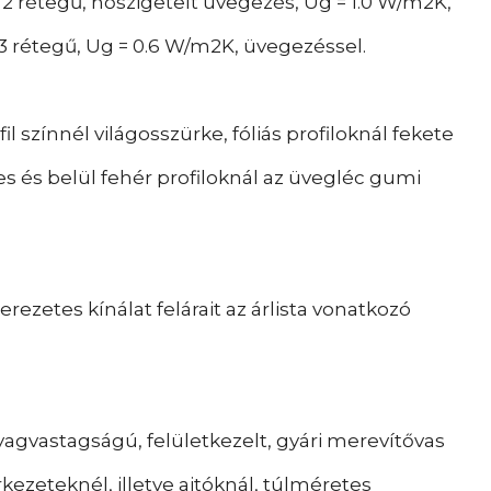
 rétegű, hőszigetelt üvegezés, Ug = 1.0 W/m2K,
 rétegű, Ug = 0.6 W/m2K, üvegezéssel.
l színnél világosszürke, fóliás profiloknál fekete
es és belül fehér profiloknál az üvegléc gumi
rezetes kínálat felárait az árlista vonatkozó
yagvastagságú, felületkezelt, gyári merevítővas
ezeteknél, illetve ajtóknál, túlméretes