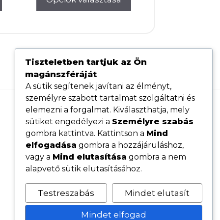
Tiszteletben tartjuk az Ön
magánszféráját
A sütik segítenek javítani az élményt,
személyre szabott tartalmat szolgáltatni és
elemezni a forgalmat. Kiválaszthatja, mely
Hasznos linkek
sütiket engedélyezi a
Személyre szabás
Adatvédelmi tájékoztató
gombra kattintva. Kattintson a
Mind
elfogadása
gombra a hozzájáruláshoz,
ÁSZF
vagy a
Mind elutasítása
gombra a nem
Cookie tájékoztató
alapvető sütik elutasításához.
Kövess minket közösségi oldalainkon
Testreszabás
Mindet elutasít
Mindet elfogad