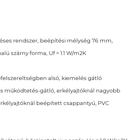
ses rendszer, beépítési mélység 76 mm,
lú szárny forma, Uf = 1.1 W/m2K
pfelszereltségben alsó, kiemelés gátló
ás működtetés-gátló, erkélyajtóknál nagyobb
rkélyajtóknál beépített csappantyú, PVC