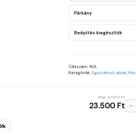
Párkány
Beépítés kiegészítők
Cikkszám:
N/A
Kategóriák:
Egyszárnyú ablak
,
Kés
Alap:
23.500
Ft
23.500 Ft
−
ók