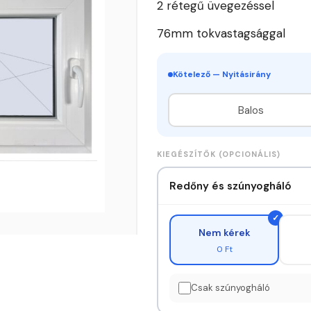
2 rétegű üvegezéssel
76mm tokvastagsággal
Kötelező — Nyitásirány
Balos
KIEGÉSZÍTŐK (OPCIONÁLIS)
Redőny és szúnyogháló
Nem kérek
0 Ft
Csak szúnyogháló