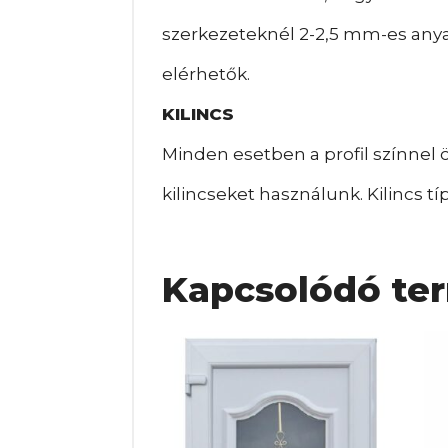
szerkezeteknél 2-2,5 mm-es any
elérhetők.
KILINCS
Minden esetben a profil színnel
kilincseket használunk. Kilincs t
Kapcsolódó te
Ennek
En
a
a
terméknek
te
több
tö
variációja
var