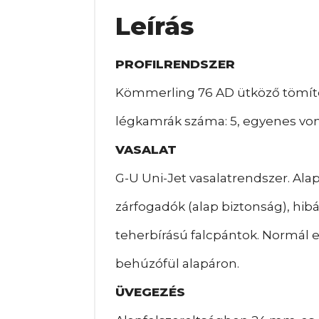
Leírás
PROFILRENDSZER
Kömmerling 76 AD ütköző tömíté
légkamrák száma: 5, egyenes vona
VASALAT
G-U Uni-Jet vasalatrendszer. Ala
zárfogadók (alap biztonság), hib
teherbírású falcpántok. Normál e
behúzófül alapáron.
ÜVEGEZÉS