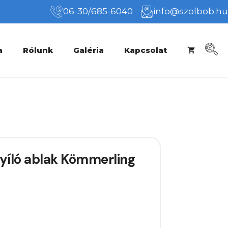
06-30/685-6040
info@szolbob.hu
a
Rólunk
Galéria
Kapcsolat
íló ablak Kömmerling