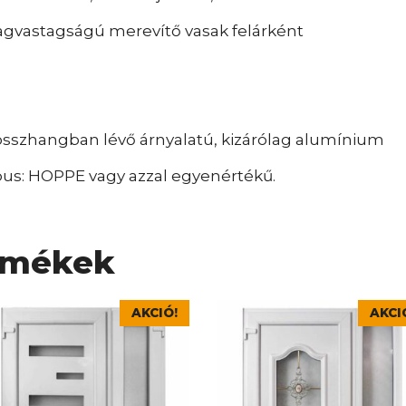
agvastagságú merevítő vasak felárként
 összhangban lévő árnyalatú, kizárólag alumínium
ípus: HOPPE vagy azzal egyenértékű.
rmékek
nek
Ennek
AKCIÓ!
AKCI
a
rméknek
terméknek
bb
több
iációja
variációja