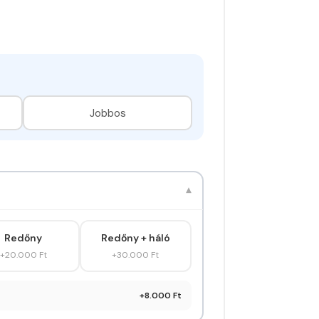
Jobbos
▾
Redőny
Redőny + háló
+20.000 Ft
+30.000 Ft
+8.000 Ft