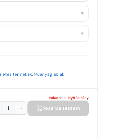
▾
▾
zletes termékek
,
Műanyag ablak
Válaszd ki: Nyitásirány
+
Kosárba teszem