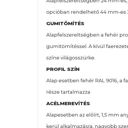
Alapfelszereltségben 24 mm-es, 2
opcióban rendelhető 44 mm-es 3
GUMITÖMÍTÉS
Alapfelszereltségben a fehér profi
gumitömítéssel. A kívül faerezet
színe világosszürke.
PROFIL SZÍN
Alap esetben fehér RAL 9016, a fae
része tartalmazza
ACÉLMEREVÍTÉS
Alapesetben az előírt, 1,5 mm an
kerül alkalmazásra, nagyobb szerk