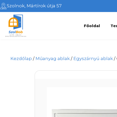
Kilépés
Szolnok, Mártírok útja 57
a
tartalomba
Főoldal
Te
Kezdőlap
/
Műanyag ablak
/
Egyszárnyú ablak
/