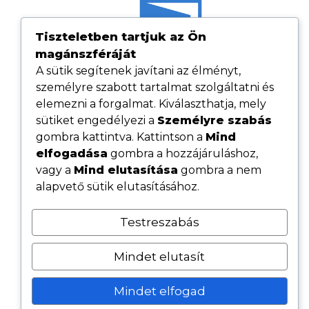
Tiszteletben tartjuk az Ön
magánszféráját
A sütik segítenek javítani az élményt,
személyre szabott tartalmat szolgáltatni és
elemezni a forgalmat. Kiválaszthatja, mely
sütiket engedélyezi a
Személyre szabás
gombra kattintva. Kattintson a
Mind
elfogadása
gombra a hozzájáruláshoz,
Hasznos linkek
vagy a
Mind elutasítása
gombra a nem
Adatvédelmi tájékoztató
alapvető sütik elutasításához.
ÁSZF
Testreszabás
Cookie tájékoztató
Kövess minket közösségi oldalainkon
Mindet elutasít
Mindet elfogad