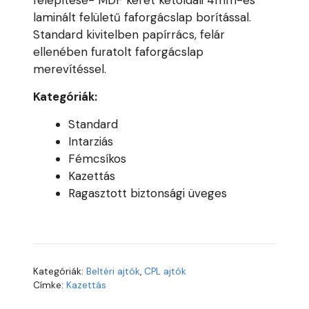
felépítése- MDF keret kétoldali 4mm-es
laminált felületű faforgácslap borítással.
Standard kivitelben papírrács, felár
ellenében furatolt faforgácslap
merevítéssel.
Kategóriák:
Standard
Intarziás
Fémcsíkos
Kazettás
Ragasztott biztonsági üveges
Kategóriák:
Beltéri ajtók
,
CPL ajtók
Címke:
Kazettás