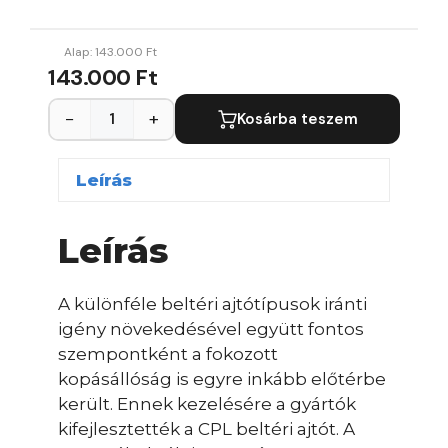
Alap:
143.000
Ft
143.000 Ft
−
+
Kosárba teszem
Leírás
Leírás
A különféle beltéri ajtótípusok iránti
igény növekedésével együtt fontos
szempontként a fokozott
kopásállóság is egyre inkább előtérbe
került. Ennek kezelésére a gyártók
kifejlesztették a CPL beltéri ajtót. A