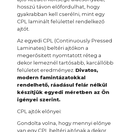
hosszú távon előfordulhat, hogy
gyakrabban kell cserélni, mint egy
CPL laminált felülettel rendelkező
ajtót.
Az egyedi CPL (Continuously Pressed
Laminates) beltéri ajtókon a
megerősitett nyomtatott réteg a
dekor lemeznél tartósabb, karcállóbb
felületet eredményez.
Divatos,
modern famintázatokkal
rendelhető, ráadásul felár nélkül
készítjük egyedi méretben az Ön
igényei szerint.
CPL ajtók előnyei:
Gondolta volna, hogy mennyi előnye
van egy CPL beltéri ajtónak a dekor