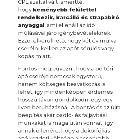
CPL azáltal vált ismertté,
hogy
keményebb felülettel
rendelkezik, karcálló és strapabíró
anyaggal
, ami ellenáll az idő
múlásával járó igénybevételeknek.
Ezzel elkerülhető, hogy két év múlva
cserélni kelljen az ajtót sérülés vagy
kopás miatt.
Fontos megjegyezni, hogy a beltéri
ajtó cseréje nemcsak egyszerű,
hanem költséges beavatkozás is
lehet, így mindenképpen érdemes
hosszú távon gondolkodni egy-egy
ilyen beruházásnál. A bontás és az újra
beépítés akár padló- és faljavítási
munkákat is maga után vonhat, így
annak ellenére, hogy a dekorfóliás
ajtó kezdeti költsége alacsonyabb,