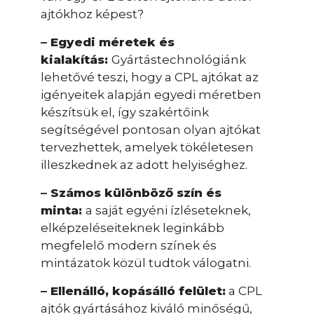
ajtókhoz képest?
– Egyedi méretek és
kialakítás:
Gyártástechnológiánk
lehetővé teszi, hogy a CPL ajtókat az
igényeitek alapján egyedi méretben
készítsük el, így szakértőink
segítségével pontosan olyan ajtókat
tervezhettek, amelyek tökéletesen
illeszkednek az adott helyiséghez.
– Számos különböző szín és
minta:
a saját egyéni ízléseteknek,
elképzeléseiteknek leginkább
megfelelő modern színek és
mintázatok közül tudtok válogatni.
– Ellenálló, kopásálló felület:
a CPL
ajtók gyártásához kiváló minőségű,