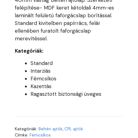
40mm vastag beltéri ajtólap. Szerkezeti
felépítése- MDF keret kétoldali 4mm-es
laminált felületű faforgácslap borítással.
Standard kivitelben papírrács, felár
ellenében furatolt faforgácslap
merevítéssel.
Kategóriák:
Standard
Intarziás
Fémcsíkos
Kazettás
Ragasztott biztonsági üveges
Kategóriák:
Beltéri ajtók
,
CPL ajtók
Címke:
Fémcsíkos