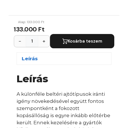
Alap:
133.000
Ft
133.000 Ft
−
+
Kosárba teszem
Leírás
Leírás
A különféle beltéri ajtótípusok iránti
igény növekedésével együtt fontos
szempontként a fokozott
kopásállóság is egyre inkább előtérbe
került. Ennek kezelésére a gyártók