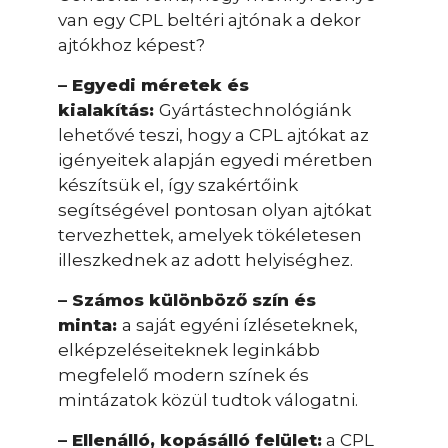
van egy CPL beltéri ajtónak a dekor
ajtókhoz képest?
– Egyedi méretek és
kialakítás:
Gyártástechnológiánk
lehetővé teszi, hogy a CPL ajtókat az
igényeitek alapján egyedi méretben
készítsük el, így szakértőink
segítségével pontosan olyan ajtókat
tervezhettek, amelyek tökéletesen
illeszkednek az adott helyiséghez.
– Számos különböző szín és
minta:
a saját egyéni ízléseteknek,
elképzeléseiteknek leginkább
megfelelő modern színek és
mintázatok közül tudtok válogatni.
– Ellenálló, kopásálló felület:
a CPL