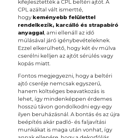
kifejlesztették a CPL beltéri ajtót. A
CPL azáltal vált ismertté,
hogy
keményebb felülettel
rendelkezik, karcálló és strapabíró
anyaggal
, ami ellenáll az idő
múlásával járó igénybevételeknek.
Ezzel elkerülhető, hogy két év múlva
cserélni kelljen az ajtót sérülés vagy
kopás miatt.
Fontos megjegyezni, hogy a beltéri
ajtó cseréje nemcsak egyszerű,
hanem költséges beavatkozás is
lehet, így mindenképpen érdemes
hosszú távon gondolkodni egy-egy
ilyen beruházásnál. A bontás és az újra
beépítés akár padló- és faljavítási
munkákat is maga után vonhat, így
annak ellenére, hogy a dekorfóliás