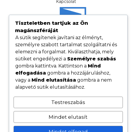
Kapcsolat
Tiszteletben tartjuk az Ön
magánszféráját
A sütik segítenek javítani az élményt,
személyre szabott tartalmat szolgáltatni és
elemezni a forgalmat. Kiválaszthatja, mely
sütiket engedélyezi a
Személyre szabás
gombra kattintva. Kattintson a
Mind
elfogadása
gombra a hozzájáruláshoz,
Hasznos linkek
vagy a
Mind elutasítása
gombra a nem
Adatvédelmi tájékoztató
alapvető sütik elutasításához.
ÁSZF
Testreszabás
Cookie tájékoztató
Kövess minket közösségi oldalainkon
Mindet elutasít
Mindet elfogad