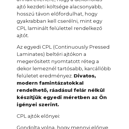
ajtó kezdeti költsége alacsonyabb,
hosszú távon előfordulhat, hogy
gyakrabban kell cserélni, mint egy
CPL laminált felülettel rendelkező
ajtót.
Az egyedi CPL (Continuously Pressed
Laminates) beltéri ajtókon a
megerősitett nyomtatott réteg a
dekor lemeznél tartósabb, karcállóbb
felületet eredményez.
Divatos,
modern famintázatokkal
rendelhető, ráadásul felár nélkül
készítjük egyedi méretben az Ön
igényei szerint.
CPL ajtók előnyei:
Gondolta volna, hogy mennyi előnye