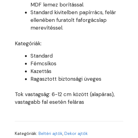
MDF lemez borítással.
Standard kivitelben papírrács, felár
ellenében furatolt faforgácslap
merevítéssel.
Kategóriák:
Standard
Fémcsíkos
Kazettás
Ragasztott biztonsági üveges
Tok vastagság: 6-12 cm között (alapáras),
vastagabb fal esetén feláras
Kategóriák:
Beltéri ajtók
,
Dekor ajtók