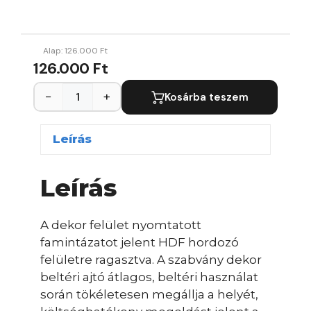
Alap:
126.000
Ft
126.000 Ft
−
+
Kosárba teszem
Leírás
Leírás
A dekor felület nyomtatott
famintázatot jelent HDF hordozó
felületre ragasztva. A szabvány dekor
beltéri ajtó átlagos, beltéri használat
során tökéletesen megállja a helyét,