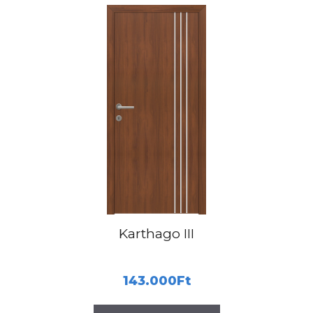
Karthago III
143.000
Ft