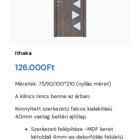
Ithaka
126.000
Ft
Méretek: 75/90/100*210 (nyílás méret)
A kilincs nincs benne az árban.
Könnyített szerkezetű falcos kialakítású
40mm vastag beltéri ajtólap.
Szerkezeti felépítése -MDF keret
kétoldali 4mm-es dekorfóliás felületű