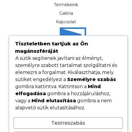
Termékeink
Galéria
Kapcsolat
Tiszteletben tartjuk az Ön
magánszféráját
A sütik segítenek javítani az élményt,
személyre szabott tartalmat szolgáltatni és
elemezni a forgalmat. Kiválaszthatja, mely
sütiket engedélyezi a
Személyre szabás
gombra kattintva. Kattintson a
Mind
elfogadása
gombra a hozzájáruláshoz,
Hasznos linkek
vagy a
Mind elutasítása
gombra a nem
Adatvédelmi tájékoztató
alapvető sütik elutasításához.
ÁSZF
Testreszabás
Cookie tájékoztató