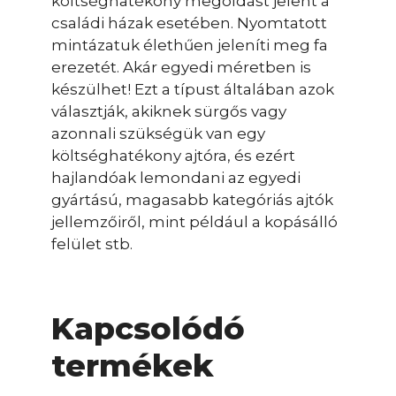
költséghatékony megoldást jelent a
családi házak esetében. Nyomtatott
mintázatuk élethűen jeleníti meg fa
erezetét. Akár egyedi méretben is
készülhet! Ezt a típust általában azok
választják, akiknek sürgős vagy
azonnali szükségük van egy
költséghatékony ajtóra, és ezért
hajlandóak lemondani az egyedi
gyártású, magasabb kategóriás ajtók
jellemzőiről, mint például a kopásálló
felület stb.
Kapcsolódó
termékek