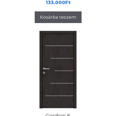
133.000
Ft
Kosárba teszem
Gordion K