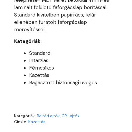
felépítése- MDF keret kétoldali 4mm-es
laminált felületű faforgácslap borítással.
Standard kivitelben papírrács, felár
ellenében furatolt faforgácslap
merevítéssel.
Kategóriák:
Standard
Intarziás
Fémcsíkos
Kazettás
Ragasztott biztonsági üveges
Kategóriák:
Beltéri ajtók
,
CPL ajtók
Címke:
Kazettás