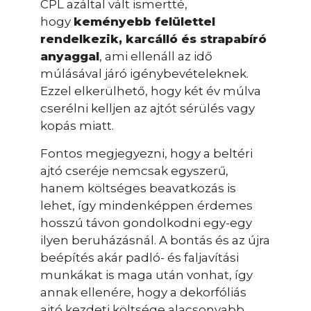
CPL azáltal vált ismertté,
hogy
keményebb felülettel
rendelkezik, karcálló és strapabíró
anyaggal
, ami ellenáll az idő
múlásával járó igénybevételeknek.
Ezzel elkerülhető, hogy két év múlva
cserélni kelljen az ajtót sérülés vagy
kopás miatt.
Fontos megjegyezni, hogy a beltéri
ajtó cseréje nemcsak egyszerű,
hanem költséges beavatkozás is
lehet, így mindenképpen érdemes
hosszú távon gondolkodni egy-egy
ilyen beruházásnál. A bontás és az újra
beépítés akár padló- és faljavítási
munkákat is maga után vonhat, így
annak ellenére, hogy a dekorfóliás
ajtó kezdeti költsége alacsonyabb,