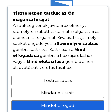
Tiszteletben tartjuk az Ön
magánszféráját
A sütik segítenek javítani az élményt,
személyre szabott tartalmat szolgáltatni és
elemezni a forgalmat. Kiválaszthatja, mely
sütiket engedélyezi a
Személyre szabás
gombra kattintva. Kattintson a
Mind
elfogadása
gombra a hozzájáruláshoz,
Hasznos linkek
vagy a
Mind elutasítása
gombra a nem
Adatvédelmi tájékoztató
alapvető sütik elutasításához.
ÁSZF
Testreszabás
Cookie tájékoztató
Kövess minket közösségi oldalainkon
Mindet elutasít
Mindet elfogad