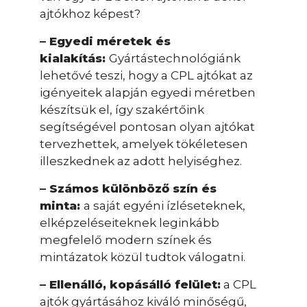
ajtókhoz képest?
– Egyedi méretek és
kialakítás:
Gyártástechnológiánk
lehetővé teszi, hogy a CPL ajtókat az
igényeitek alapján egyedi méretben
készítsük el, így szakértőink
segítségével pontosan olyan ajtókat
tervezhettek, amelyek tökéletesen
illeszkednek az adott helyiséghez.
– Számos különböző szín és
minta:
a saját egyéni ízléseteknek,
elképzeléseiteknek leginkább
megfelelő modern színek és
mintázatok közül tudtok válogatni.
– Ellenálló, kopásálló felület:
a CPL
ajtók gyártásához kiváló minőségű,