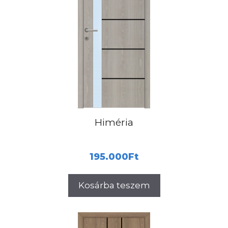
Himéria
195.000
Ft
Kosárba teszem