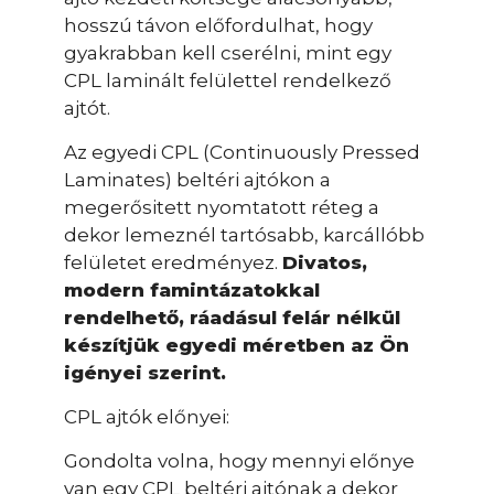
hosszú távon előfordulhat, hogy
gyakrabban kell cserélni, mint egy
CPL laminált felülettel rendelkező
ajtót.
Az egyedi CPL (Continuously Pressed
Laminates) beltéri ajtókon a
megerősitett nyomtatott réteg a
dekor lemeznél tartósabb, karcállóbb
felületet eredményez.
Divatos,
modern famintázatokkal
rendelhető, ráadásul felár nélkül
készítjük egyedi méretben az Ön
igényei szerint.
CPL ajtók előnyei:
Gondolta volna, hogy mennyi előnye
van egy CPL beltéri ajtónak a dekor