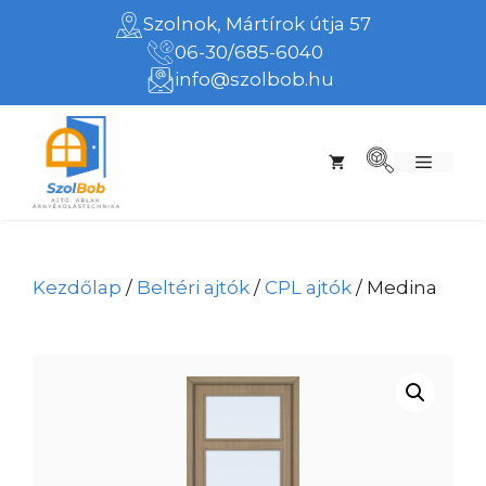
Kilépés
Szolnok, Mártírok útja 57
a
06-30/685-6040
tartalomba
info@szolbob.hu
Menü
Kezdőlap
/
Beltéri ajtók
/
CPL ajtók
/ Medina