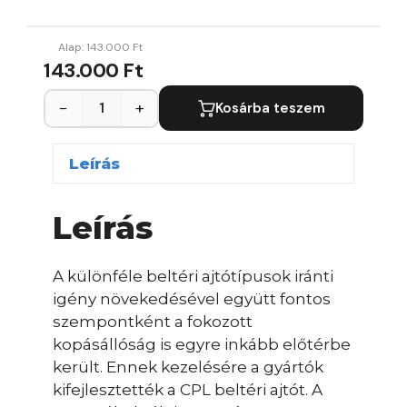
Alap:
143.000
Ft
143.000 Ft
−
+
Kosárba teszem
Leírás
Leírás
A különféle beltéri ajtótípusok iránti
igény növekedésével együtt fontos
szempontként a fokozott
kopásállóság is egyre inkább előtérbe
került. Ennek kezelésére a gyártók
kifejlesztették a CPL beltéri ajtót. A