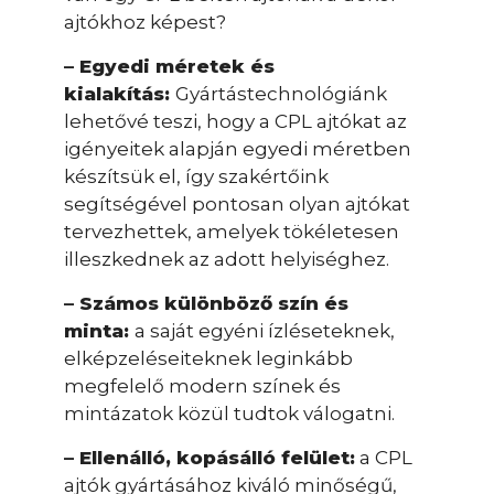
ajtókhoz képest?
– Egyedi méretek és
kialakítás:
Gyártástechnológiánk
lehetővé teszi, hogy a CPL ajtókat az
igényeitek alapján egyedi méretben
készítsük el, így szakértőink
segítségével pontosan olyan ajtókat
tervezhettek, amelyek tökéletesen
illeszkednek az adott helyiséghez.
– Számos különböző szín és
minta:
a saját egyéni ízléseteknek,
elképzeléseiteknek leginkább
megfelelő modern színek és
mintázatok közül tudtok válogatni.
– Ellenálló, kopásálló felület:
a CPL
ajtók gyártásához kiváló minőségű,