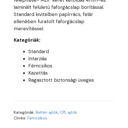
felépítése- MDF keret kétoldali 4mm-es
laminált felületű faforgácslap borítással.
Standard kivitelben papírrács, felár
ellenében furatolt faforgácslap
merevítéssel.
Kategóriák:
Standard
Intarziás
Fémcsíkos
Kazettás
Ragasztott biztonsági üveges
Kategóriák:
Beltéri ajtók
,
CPL ajtók
Címke:
Fémcsíkos