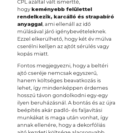
CPL azáltal vált ismertté,
hogy
keményebb felülettel
rendelkezik, karcálló és strapabíró
anyaggal
, ami ellenáll az idő
múlásával járó igénybevételeknek.
Ezzel elkerülhető, hogy két év múlva
cserélni kelljen az ajtót sérülés vagy
kopás miatt.
Fontos megjegyezni, hogy a beltéri
ajtó cseréje nemcsak egyszerű,
hanem költséges beavatkozás is
lehet, így mindenképpen érdemes
hosszú távon gondolkodni egy-egy
ilyen beruházásnál. A bontás és az újra
beépítés akár padló- és faljavítási
munkákat is maga után vonhat, így
annak ellenére, hogy a dekorfóliás
ajtó kezdeti költsége alacsonyabb,