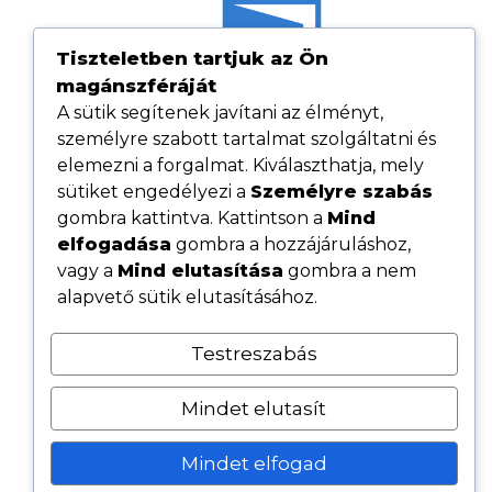
Tiszteletben tartjuk az Ön
magánszféráját
A sütik segítenek javítani az élményt,
személyre szabott tartalmat szolgáltatni és
elemezni a forgalmat. Kiválaszthatja, mely
sütiket engedélyezi a
Személyre szabás
gombra kattintva. Kattintson a
Mind
elfogadása
gombra a hozzájáruláshoz,
Hasznos linkek
vagy a
Mind elutasítása
gombra a nem
Adatvédelmi tájékoztató
alapvető sütik elutasításához.
ÁSZF
Testreszabás
Cookie tájékoztató
Kövess minket közösségi oldalainkon
Mindet elutasít
Mindet elfogad