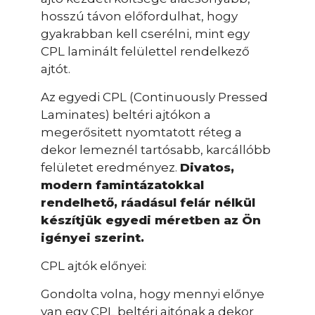
hosszú távon előfordulhat, hogy
gyakrabban kell cserélni, mint egy
CPL laminált felülettel rendelkező
ajtót.
Az egyedi CPL (Continuously Pressed
Laminates) beltéri ajtókon a
megerősitett nyomtatott réteg a
dekor lemeznél tartósabb, karcállóbb
felületet eredményez.
Divatos,
modern famintázatokkal
rendelhető, ráadásul felár nélkül
készítjük egyedi méretben az Ön
igényei szerint.
CPL ajtók előnyei:
Gondolta volna, hogy mennyi előnye
van egy CPL beltéri ajtónak a dekor