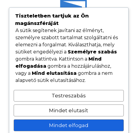
Tiszteletben tartjuk az Ön
magánszféráját
A sütik segítenek javítani az élményt,
személyre szabott tartalmat szolgáltatni és
elemezni a forgalmat. Kiválaszthatja, mely
sütiket engedélyezi a
Személyre szabás
gombra kattintva. Kattintson a
Mind
elfogadása
gombra a hozzájáruláshoz,
Hasznos linkek
vagy a
Mind elutasítása
gombra a nem
Adatvédelmi tájékoztató
alapvető sütik elutasításához.
ÁSZF
Testreszabás
Cookie tájékoztató
Kövess minket közösségi oldalainkon
Mindet elutasít
Mindet elfogad