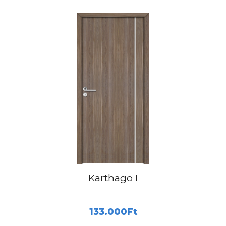
Karthago I
133.000
Ft