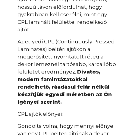
hosszú távon előfordulhat, hogy
gyakrabban kell cserélni, mint egy
CPL laminált felülettel rendelkező
ajtót.
Az egyedi CPL (Continuously Pressed
Laminates) beltéri ajtókon a
megerősitett nyomtatott réteg a
dekor lemeznél tartósabb, karcállóbb
felületet eredményez.
Divatos,
modern famintázatokkal
rendelhető, ráadásul felár nélkül
készítjük egyedi méretben az Ön
igényei szerint.
CPL ajtók előnyei:
Gondolta volna, hogy mennyi előnye
van egy CPL beltéri ajtónak a dekor