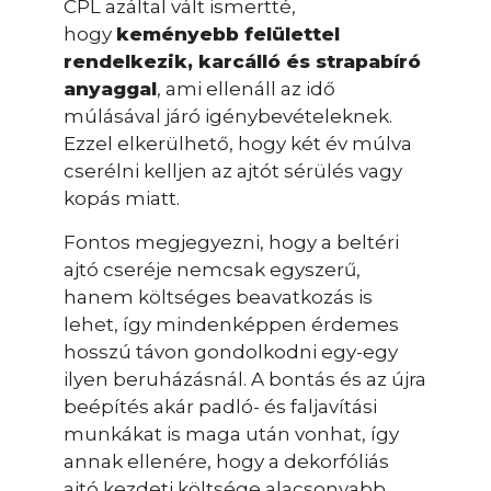
CPL azáltal vált ismertté,
hogy
keményebb felülettel
rendelkezik, karcálló és strapabíró
anyaggal
, ami ellenáll az idő
múlásával járó igénybevételeknek.
Ezzel elkerülhető, hogy két év múlva
cserélni kelljen az ajtót sérülés vagy
kopás miatt.
Fontos megjegyezni, hogy a beltéri
ajtó cseréje nemcsak egyszerű,
hanem költséges beavatkozás is
lehet, így mindenképpen érdemes
hosszú távon gondolkodni egy-egy
ilyen beruházásnál. A bontás és az újra
beépítés akár padló- és faljavítási
munkákat is maga után vonhat, így
annak ellenére, hogy a dekorfóliás
ajtó kezdeti költsége alacsonyabb,