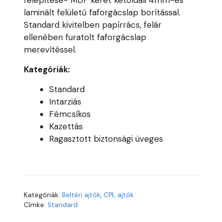
felépítése- MDF keret kétoldali 4mm-es
laminált felületű faforgácslap borítással.
Standard kivitelben papírrács, felár
ellenében furatolt faforgácslap
merevítéssel.
Kategóriák:
Standard
Intarziás
Fémcsíkos
Kazettás
Ragasztott biztonsági üveges
Kategóriák:
Beltéri ajtók
,
CPL ajtók
Címke:
Standard