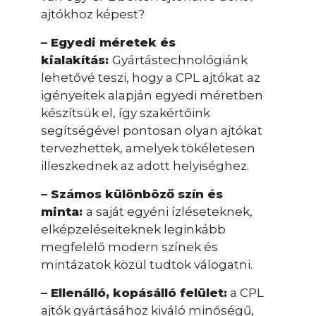
ajtókhoz képest?
– Egyedi méretek és
kialakítás:
Gyártástechnológiánk
lehetővé teszi, hogy a CPL ajtókat az
igényeitek alapján egyedi méretben
készítsük el, így szakértőink
segítségével pontosan olyan ajtókat
tervezhettek, amelyek tökéletesen
illeszkednek az adott helyiséghez.
– Számos különböző szín és
minta:
a saját egyéni ízléseteknek,
elképzeléseiteknek leginkább
megfelelő modern színek és
mintázatok közül tudtok válogatni.
– Ellenálló, kopásálló felület:
a CPL
ajtók gyártásához kiváló minőségű,