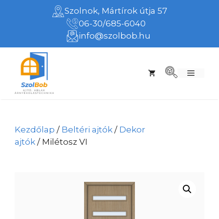
Kilépés
Szolnok, Mártírok útja 57
a
06-30/685-6040
tartalomba
info@szolbob.hu
Menü
Kezdőlap
/
Beltéri ajtók
/
Dekor
ajtók
/ Milétosz VI