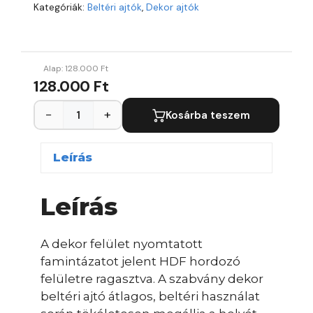
Kategóriák:
Beltéri ajtók
,
Dekor ajtók
Alap:
128.000
Ft
128.000 Ft
−
+
Kosárba teszem
Leírás
Leírás
A dekor felület nyomtatott
famintázatot jelent HDF hordozó
felületre ragasztva. A szabvány dekor
beltéri ajtó átlagos, beltéri használat