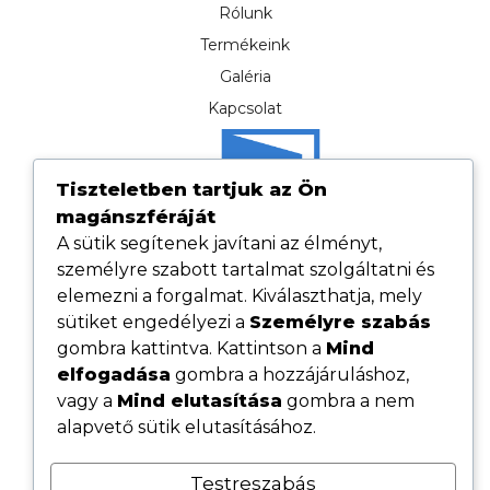
Rólunk
Termékeink
Galéria
Kapcsolat
Tiszteletben tartjuk az Ön
magánszféráját
A sütik segítenek javítani az élményt,
személyre szabott tartalmat szolgáltatni és
elemezni a forgalmat. Kiválaszthatja, mely
sütiket engedélyezi a
Személyre szabás
gombra kattintva. Kattintson a
Mind
elfogadása
gombra a hozzájáruláshoz,
Hasznos linkek
vagy a
Mind elutasítása
gombra a nem
Adatvédelmi tájékoztató
alapvető sütik elutasításához.
ÁSZF
Testreszabás
Cookie tájékoztató