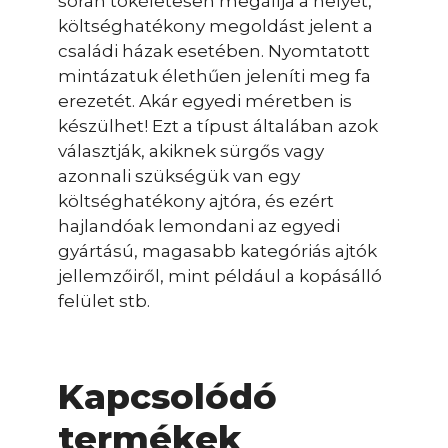
során tökéletesen megállja a helyét,
költséghatékony megoldást jelent a
családi házak esetében. Nyomtatott
mintázatuk élethűen jeleníti meg fa
erezetét. Akár egyedi méretben is
készülhet! Ezt a típust általában azok
választják, akiknek sürgős vagy
azonnali szükségük van egy
költséghatékony ajtóra, és ezért
hajlandóak lemondani az egyedi
gyártású, magasabb kategóriás ajtók
jellemzőiről, mint például a kopásálló
felület stb.
Kapcsolódó
termékek