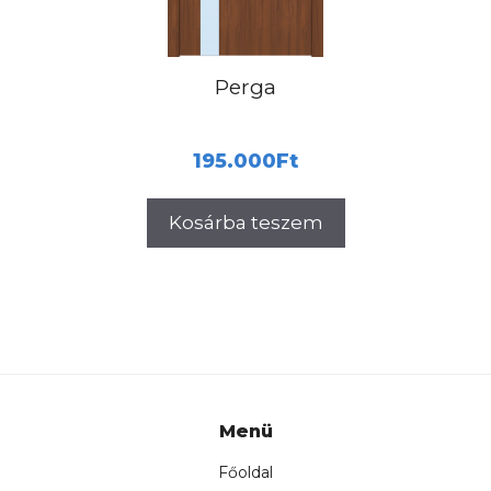
Perga
195.000
Ft
Kosárba teszem
Menü
Főoldal