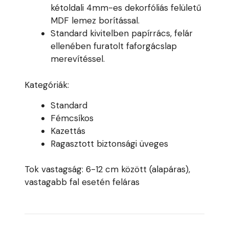
kétoldali 4mm-es dekorfóliás felületű
MDF lemez borítással.
Standard kivitelben papírrács, felár
ellenében furatolt faforgácslap
merevítéssel.
Kategóriák:
Standard
Fémcsíkos
Kazettás
Ragasztott biztonsági üveges
Tok vastagság: 6-12 cm között (alapáras),
vastagabb fal esetén feláras