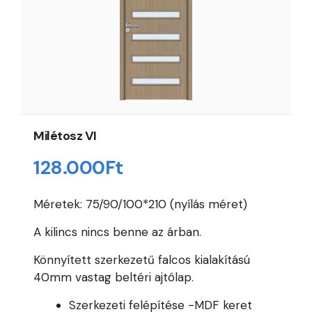
Milétosz VI
128.000
Ft
Méretek: 75/90/100*210 (nyílás méret)
A kilincs nincs benne az árban.
Könnyített szerkezetű falcos kialakítású
40mm vastag beltéri ajtólap.
Szerkezeti felépítése -MDF keret