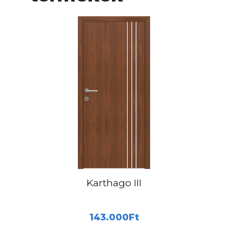
Karthago III
143.000
Ft