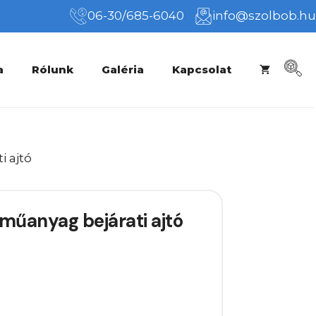
06-30/685-6040
info@szolbob.hu
a
Rólunk
Galéria
Kapcsolat
i ajtó
műanyag bejárati ajtó