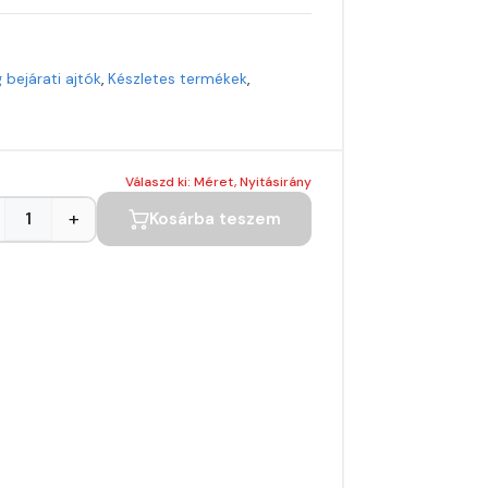
bejárati ajtók
,
Készletes termékek
,
Válaszd ki: Méret, Nyitásirány
+
Kosárba teszem