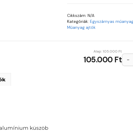
Cikkszám:
N/A
Kategóriák:
Egyszárnyas műanyag 
Műanyag ajtók
Alap:
105.000
Ft
105.000 Ft
−
ók
 alumínium küszöb