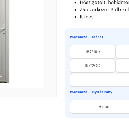
Hőszigetelt, hőhídme
Zárszerkezet 3 db kul
Kilincs
Kötelező — Méret
90*195
95*200
Kötelező — Nyitásirány
Balos