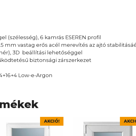
l (szélesség), 6 kamrás ESEREN profil
5 mm vastag erős acél merevítés az ajtó stabilitásáé
anér), 3D beállítási lehetőséggel
űködtetésű biztonsági zárszerkezet
 4+16+4 Low-e-Argon
rmékek
nek
Ennek
AKCIÓ!
AKCI
a
rméknek
terméknek