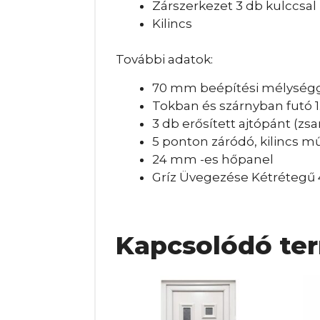
Zárszerkezet 3 db kulccsal
Kilincs
További adatok:
70 mm beépítési mélységge
Tokban és szárnyban futó 1.
3 db erősített ajtópánt (zs
5 ponton záródó, kilincs m
24 mm -es hőpanel
Gríz Üvegezése Kétrétegű
Kapcsolódó te
Ennek
En
a
a
terméknek
te