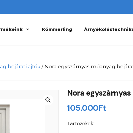
rmékeink
Kömmerling
Árnyékolástechnik
g bejárati ajtók
/ Nora egyszárnyas műanyag bejárat
Nora egyszárnyas 
105.000
Ft
Tartozékok: