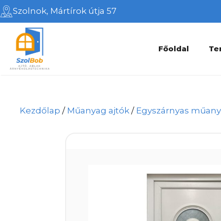
Kilépés
Szolnok, Mártírok útja 57
a
tartalomba
Főoldal
Te
Kezdőlap
/
Műanyag ajtók
/
Egyszárnyas műanya