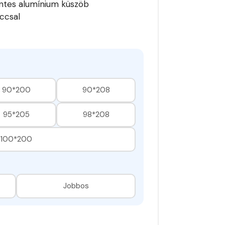
ntes alumínium küszöb
ccsal
90*200
90*208
95*205
98*208
100*200
Jobbos