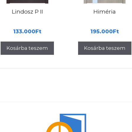
Lindosz P II
Himéria
133.000
Ft
195.000
Ft
Kosárba teszem
Kosárba teszem