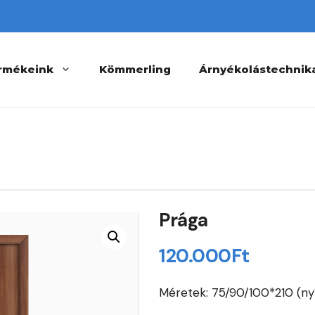
rmékeink
Kömmerling
Árnyékolástechnik
Prága
120.000
Ft
Méretek: 75/90/100*210 (ny