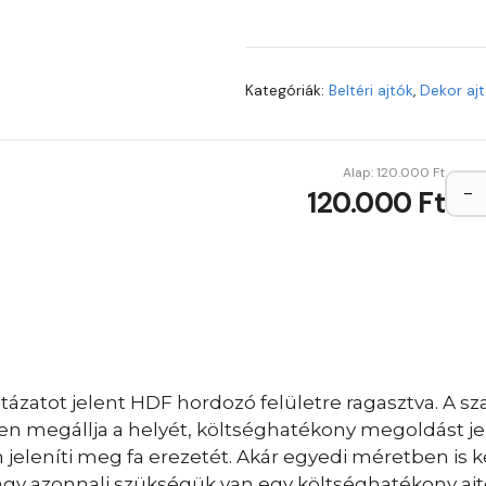
Kategóriák:
Beltéri ajtók
,
Dekor aj
Alap:
120.000
Ft
−
120.000 Ft
ázatot jelent HDF hordozó felületre ragasztva. A sza
sen megállja a helyét, költséghatékony megoldást je
eleníti meg fa erezetét. Akár egyedi méretben is ké
vagy azonnali szükségük van egy költséghatékony ajt