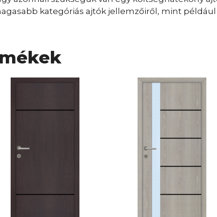
gasabb kategóriás ajtók jellemzőiről, mint például a
rmékek