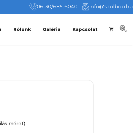
06-30/685-6040
info@szolbob.hu
a
Rólunk
Galéria
Kapcsolat
ílás méret)