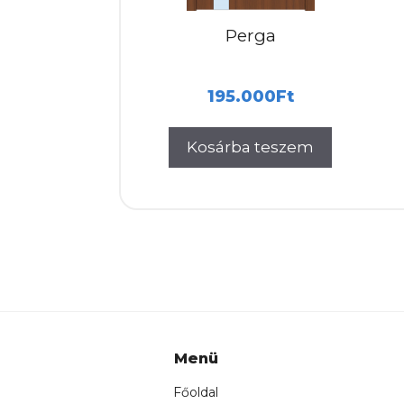
Perga
195.000
Ft
Kosárba teszem
Menü
Főoldal