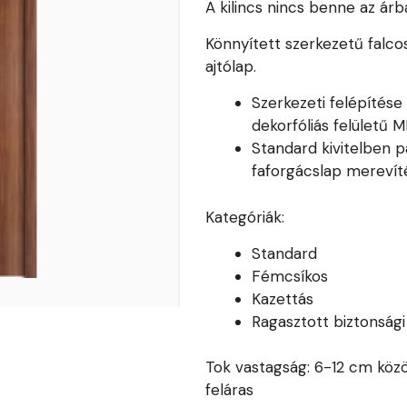
A kilincs nincs benne az árb
Könnyített szerkezetű falco
ajtólap.
Szerkezeti felépítés
dekorfóliás felületű 
Standard kivitelben pa
faforgácslap merevíté
Kategóriák:
Standard
Fémcsíkos
Kazettás
Ragasztott biztonság
Tok vastagság: 6-12 cm közö
feláras