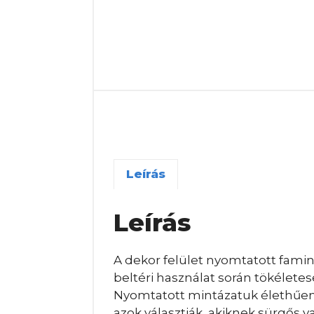
Leírás
Leírás
A dekor felület nyomtatott famint
beltéri használat során tökélete
Nyomtatott mintázatuk élethűen j
azok választják, akiknek sürgős 