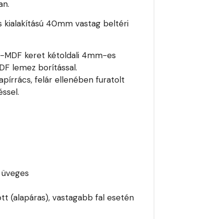
an.
s kialakítású 40mm vastag beltéri
e -MDF keret kétoldali 4mm-es
MDF lemez borítással.
pírrács, felár ellenében furatolt
ssel.
i üveges
tt (alapáras), vastagabb fal esetén