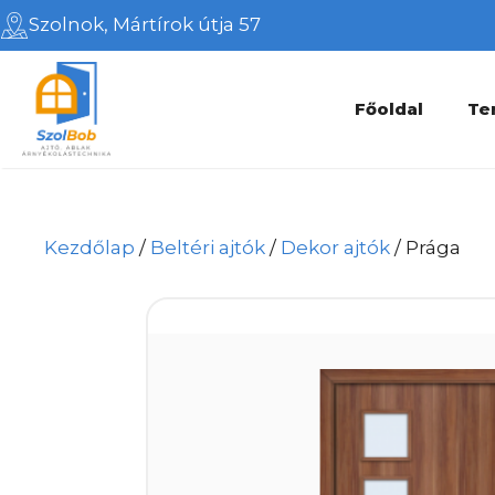
Kilépés
Szolnok, Mártírok útja 57
a
tartalomba
Főoldal
Te
Kezdőlap
/
Beltéri ajtók
/
Dekor ajtók
/ Prága