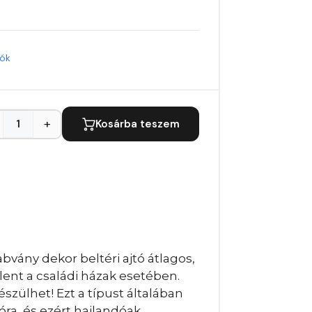
tók
+
Kosárba teszem
bvány dekor beltéri ajtó átlagos,
lent a családi házak esetében.
szülhet! Ezt a típust általában
óra, és ezért hajlandóak