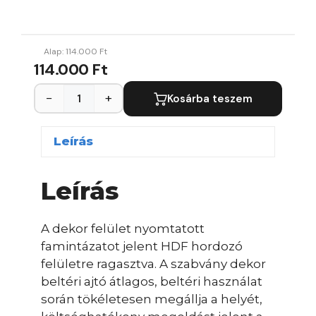
Alap:
114.000
Ft
114.000 Ft
−
+
Kosárba teszem
Leírás
Leírás
A dekor felület nyomtatott
famintázatot jelent HDF hordozó
felületre ragasztva. A szabvány dekor
beltéri ajtó átlagos, beltéri használat
során tökéletesen megállja a helyét,