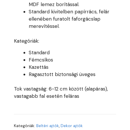
MDF lemez borítással.
Standard kivitelben papírrács, felár
ellenében furatolt faforgácslap
merevítéssel.
Kategóriák:
Standard
Fémcsíkos
Kazettás
Ragasztott biztonsági üveges
Tok vastagság: 6-12 cm között (alapáras),
vastagabb fal esetén feláras
Kategóriák:
Beltéri ajtók
,
Dekor ajtók