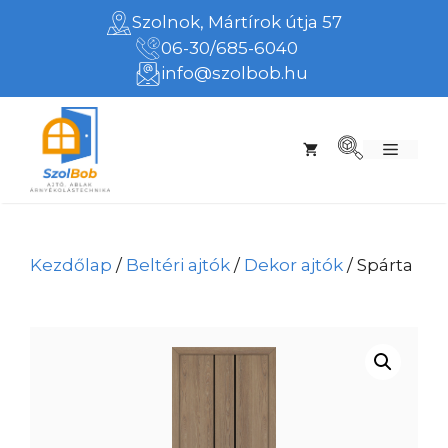
Kilépés
Szolnok, Mártírok útja 57
a
06-30/685-6040
tartalomba
info@szolbob.hu
Menü
Kezdőlap
/
Beltéri ajtók
/
Dekor ajtók
/ Spárta