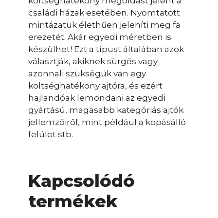
költséghatékony megoldást jelent a
családi házak esetében. Nyomtatott
mintázatuk élethűen jeleníti meg fa
erezetét. Akár egyedi méretben is
készülhet! Ezt a típust általában azok
választják, akiknek sürgős vagy
azonnali szükségük van egy
költséghatékony ajtóra, és ezért
hajlandóak lemondani az egyedi
gyártású, magasabb kategóriás ajtók
jellemzőiről, mint például a kopásálló
felület stb.
Kapcsolódó
termékek