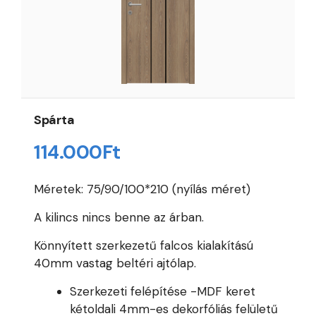
Spárta
114.000
Ft
Méretek: 75/90/100*210 (nyílás méret)
A kilincs nincs benne az árban.
Könnyített szerkezetű falcos kialakítású
40mm vastag beltéri ajtólap.
Szerkezeti felépítése -MDF keret
kétoldali 4mm-es dekorfóliás felületű